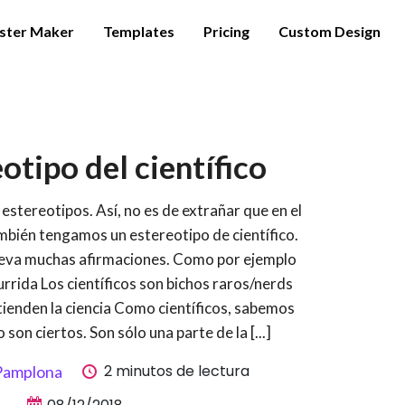
ster Maker
Templates
Pricing
Custom Design
eotipo del científico
stereotipos. Así, no es de extrañar que en el
mbién tengamos un estereotipo de científico.
leva muchas afirmaciones. Como por ejemplo
aburrida Los científicos son bichos raros/nerds
ntienden la ciencia Como científicos, sabemos
son ciertos. Son sólo una parte de la [...]
2 minutos de lectura
 Pamplona