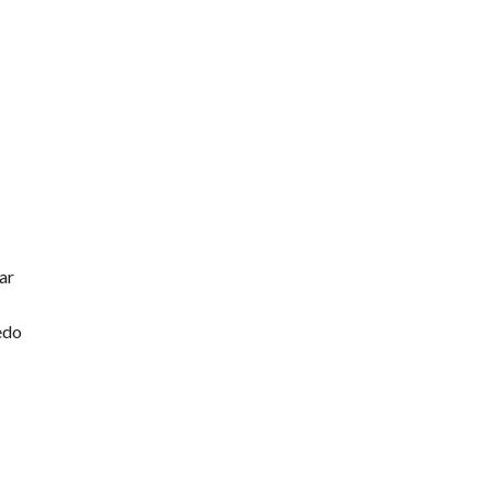
ar
edo