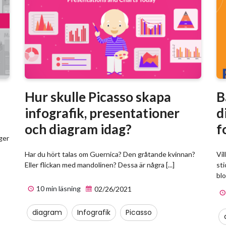
Hur skulle Picasso skapa
B
?
infografik, presentationer
d
och diagram idag?
f
ger
Har du hört talas om Guernica? Den gråtande kvinnan?
Vil
Eller flickan med mandolinen? Dessa är några [...]
sti
bl
10 min läsning
02/26/2021
diagram
Infografik
Picasso