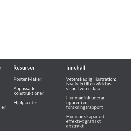
r
Resurser
Innehåll
Poster Maker
Vetenskaplig illustration:
Nyckeln till en värld av
Anpassade
visuell vetenskap
konstruktioner
Hur man inkluderar
Hjälpcenter
figurer i en
ier
forskningsrapport
Hur man skapar ett
effektivt grafiskt
abstrakt