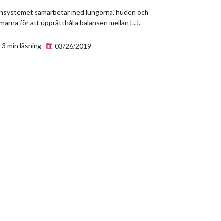
insystemet samarbetar med lungorna, huden och
marna för att upprätthålla balansen mellan [...].
3 min läsning
03/26/2019