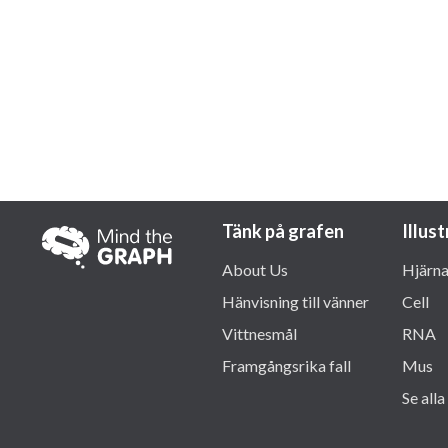
Tänk på grafen
Illus
About Us
Hjärn
Hänvisning till vänner
Cell
Vittnesmål
RNA
Framgångsrika fall
Mus
Se alla