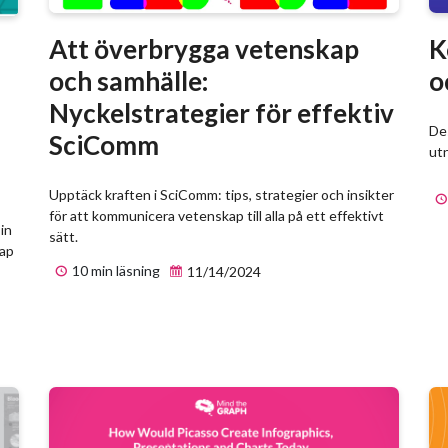
Att överbrygga vetenskap
K
och samhälle:
o
Nyckelstrategier för effektiv
Des
SciComm
utn
Upptäck kraften i SciComm: tips, strategier och insikter
för att kommunicera vetenskap till alla på ett effektivt
in
sätt.
kap
10 min läsning
11/14/2024