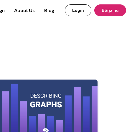
gn
About Us
Blog
Login
Börja nu