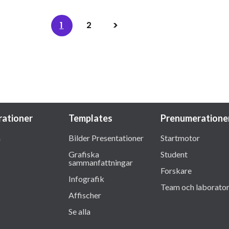
1
2
trationer
Templates
Prenumeratione
a
Bilder Presentationer
Startmotor
Grafiska
Student
sammanfattningar
Forskare
Infografik
Team och laborator
Affischer
Se alla