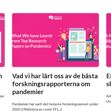
h
Vad vi har lärt oss av de bästa
E
forskningsrapporterna om
s
pandemier
ier
Arb
Und
Pandemier har varit det hetaste forskningsämnet under
2020. Effekterna av covid-19 [...]