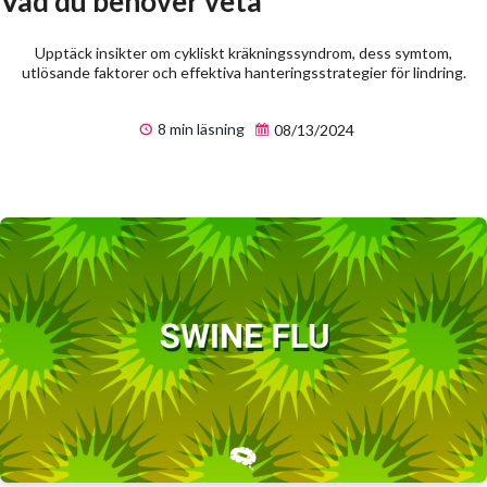
Vad du behöver veta
Upptäck insikter om cykliskt kräkningssyndrom, dess symtom,
utlösande faktorer och effektiva hanteringsstrategier för lindring.
8 min läsning
08/13/2024