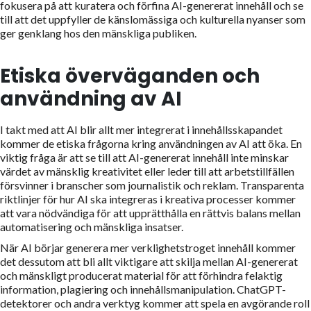
fokusera på att kuratera och förfina AI-genererat innehåll och se
till att det uppfyller de känslomässiga och kulturella nyanser som
ger genklang hos den mänskliga publiken.
Etiska överväganden och
användning av AI
I takt med att AI blir allt mer integrerat i innehållsskapandet
kommer de etiska frågorna kring användningen av AI att öka. En
viktig fråga är att se till att AI-genererat innehåll inte minskar
värdet av mänsklig kreativitet eller leder till att arbetstillfällen
försvinner i branscher som journalistik och reklam. Transparenta
riktlinjer för hur AI ska integreras i kreativa processer kommer
att vara nödvändiga för att upprätthålla en rättvis balans mellan
automatisering och mänskliga insatser.
När AI börjar generera mer verklighetstroget innehåll kommer
det dessutom att bli allt viktigare att skilja mellan AI-genererat
och mänskligt producerat material för att förhindra felaktig
information, plagiering och innehållsmanipulation. ChatGPT-
detektorer och andra verktyg kommer att spela en avgörande roll