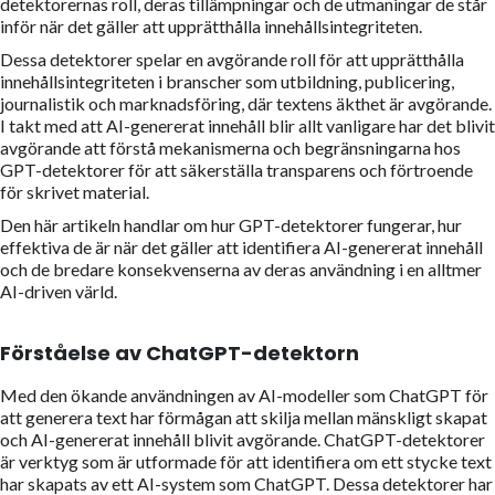
detektorernas roll, deras tillämpningar och de utmaningar de står
inför när det gäller att upprätthålla innehållsintegriteten.
Dessa detektorer spelar en avgörande roll för att upprätthålla
innehållsintegriteten i branscher som utbildning, publicering,
journalistik och marknadsföring, där textens äkthet är avgörande.
I takt med att AI-genererat innehåll blir allt vanligare har det blivit
avgörande att förstå mekanismerna och begränsningarna hos
GPT-detektorer för att säkerställa transparens och förtroende
för skrivet material.
Den här artikeln handlar om hur GPT-detektorer fungerar, hur
effektiva de är när det gäller att identifiera AI-genererat innehåll
och de bredare konsekvenserna av deras användning i en alltmer
AI-driven värld.
Förståelse av ChatGPT-detektorn
Med den ökande användningen av AI-modeller som ChatGPT för
att generera text har förmågan att skilja mellan mänskligt skapat
och AI-genererat innehåll blivit avgörande. ChatGPT-detektorer
är verktyg som är utformade för att identifiera om ett stycke text
har skapats av ett AI-system som ChatGPT. Dessa detektorer har