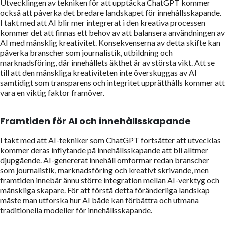
Utvecklingen av tekniken för att upptäcka ChatGPT kommer
också att påverka det bredare landskapet för innehållsskapande.
I takt med att AI blir mer integrerat i den kreativa processen
kommer det att finnas ett behov av att balansera användningen av
AI med mänsklig kreativitet. Konsekvenserna av detta skifte kan
påverka branscher som journalistik, utbildning och
marknadsföring, där innehållets äkthet är av största vikt. Att se
till att den mänskliga kreativiteten inte överskuggas av AI
samtidigt som transparens och integritet upprätthålls kommer att
vara en viktig faktor framöver.
Framtiden för AI och innehållsskapande
I takt med att AI-tekniker som ChatGPT fortsätter att utvecklas
kommer deras inflytande på innehållsskapande att bli alltmer
djupgående. AI-genererat innehåll omformar redan branscher
som journalistik, marknadsföring och kreativt skrivande, men
framtiden innebär ännu större integration mellan AI-verktyg och
mänskliga skapare. För att förstå detta föränderliga landskap
måste man utforska hur AI både kan förbättra och utmana
traditionella modeller för innehållsskapande.