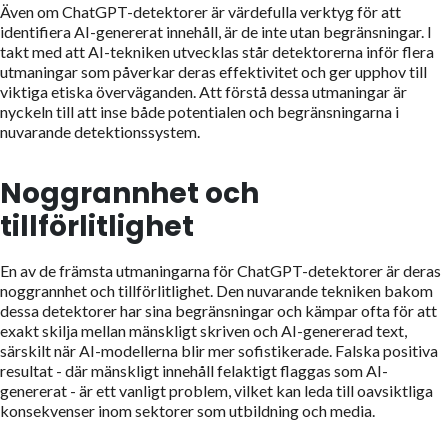
Även om ChatGPT-detektorer är värdefulla verktyg för att
identifiera AI-genererat innehåll, är de inte utan begränsningar. I
takt med att AI-tekniken utvecklas står detektorerna inför flera
utmaningar som påverkar deras effektivitet och ger upphov till
viktiga etiska överväganden. Att förstå dessa utmaningar är
nyckeln till att inse både potentialen och begränsningarna i
nuvarande detektionssystem.
Noggrannhet och
tillförlitlighet
En av de främsta utmaningarna för ChatGPT-detektorer är deras
noggrannhet och tillförlitlighet. Den nuvarande tekniken bakom
dessa detektorer har sina begränsningar och kämpar ofta för att
exakt skilja mellan mänskligt skriven och AI-genererad text,
särskilt när AI-modellerna blir mer sofistikerade. Falska positiva
resultat - där mänskligt innehåll felaktigt flaggas som AI-
genererat - är ett vanligt problem, vilket kan leda till oavsiktliga
konsekvenser inom sektorer som utbildning och media.