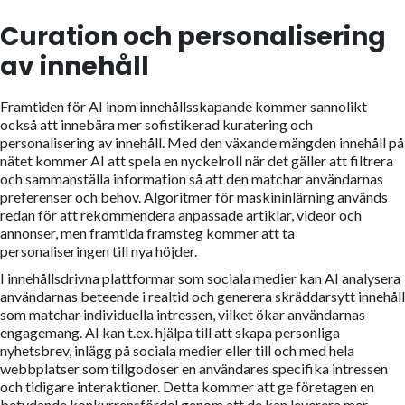
Curation och personalisering
av innehåll
Framtiden för AI inom innehållsskapande kommer sannolikt
också att innebära mer sofistikerad kuratering och
personalisering av innehåll. Med den växande mängden innehåll på
nätet kommer AI att spela en nyckelroll när det gäller att filtrera
och sammanställa information så att den matchar användarnas
preferenser och behov. Algoritmer för maskininlärning används
redan för att rekommendera anpassade artiklar, videor och
annonser, men framtida framsteg kommer att ta
personaliseringen till nya höjder.
I innehållsdrivna plattformar som sociala medier kan AI analysera
användarnas beteende i realtid och generera skräddarsytt innehåll
som matchar individuella intressen, vilket ökar användarnas
engagemang. AI kan t.ex. hjälpa till att skapa personliga
nyhetsbrev, inlägg på sociala medier eller till och med hela
webbplatser som tillgodoser en användares specifika intressen
och tidigare interaktioner. Detta kommer att ge företagen en
betydande konkurrensfördel genom att de kan leverera mer