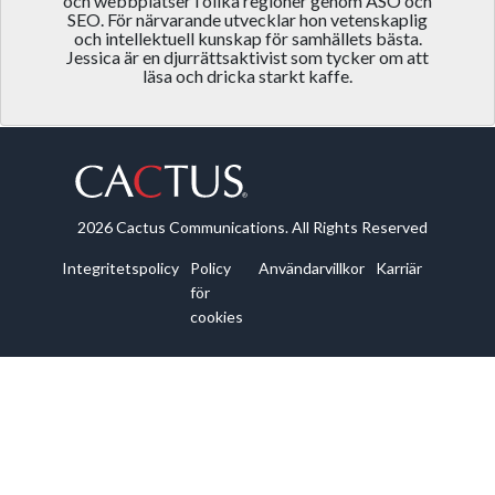
och webbplatser i olika regioner genom ASO och
SEO. För närvarande utvecklar hon vetenskaplig
och intellektuell kunskap för samhällets bästa.
Jessica är en djurrättsaktivist som tycker om att
läsa och dricka starkt kaffe.
2026 Cactus Communications. All Rights Reserved
Integritetspolicy
Policy
Användarvillkor
Karriär
för
cookies