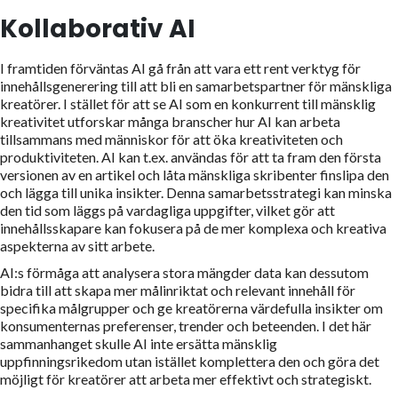
Kollaborativ AI
I framtiden förväntas AI gå från att vara ett rent verktyg för
innehållsgenerering till att bli en samarbetspartner för mänskliga
kreatörer. I stället för att se AI som en konkurrent till mänsklig
kreativitet utforskar många branscher hur AI kan arbeta
tillsammans med människor för att öka kreativiteten och
produktiviteten. AI kan t.ex. användas för att ta fram den första
versionen av en artikel och låta mänskliga skribenter finslipa den
och lägga till unika insikter. Denna samarbetsstrategi kan minska
den tid som läggs på vardagliga uppgifter, vilket gör att
innehållsskapare kan fokusera på de mer komplexa och kreativa
aspekterna av sitt arbete.
AI:s förmåga att analysera stora mängder data kan dessutom
bidra till att skapa mer målinriktat och relevant innehåll för
specifika målgrupper och ge kreatörerna värdefulla insikter om
konsumenternas preferenser, trender och beteenden. I det här
sammanhanget skulle AI inte ersätta mänsklig
uppfinningsrikedom utan istället komplettera den och göra det
möjligt för kreatörer att arbeta mer effektivt och strategiskt.