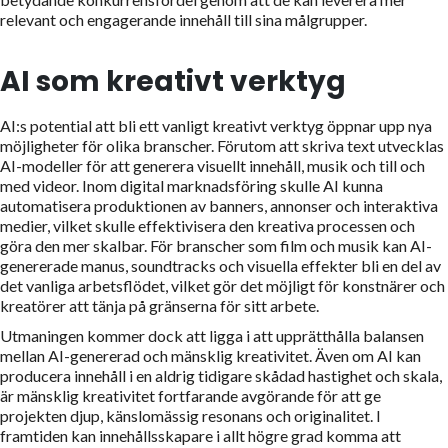
relevant och engagerande innehåll till sina målgrupper.
AI som kreativt verktyg
AI:s potential att bli ett vanligt kreativt verktyg öppnar upp nya
möjligheter för olika branscher. Förutom att skriva text utvecklas
AI-modeller för att generera visuellt innehåll, musik och till och
med videor. Inom digital marknadsföring skulle AI kunna
automatisera produktionen av banners, annonser och interaktiva
medier, vilket skulle effektivisera den kreativa processen och
göra den mer skalbar. För branscher som film och musik kan AI-
genererade manus, soundtracks och visuella effekter bli en del av
det vanliga arbetsflödet, vilket gör det möjligt för konstnärer och
kreatörer att tänja på gränserna för sitt arbete.
Utmaningen kommer dock att ligga i att upprätthålla balansen
mellan AI-genererad och mänsklig kreativitet. Även om AI kan
producera innehåll i en aldrig tidigare skådad hastighet och skala,
är mänsklig kreativitet fortfarande avgörande för att ge
projekten djup, känslomässig resonans och originalitet. I
framtiden kan innehållsskapare i allt högre grad komma att