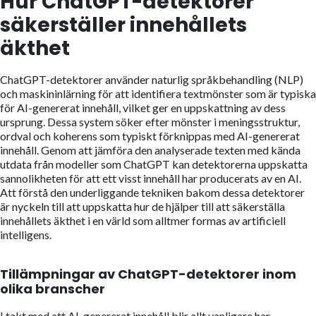
Hur ChatGPT-detektorer
säkerställer innehållets
äkthet
ChatGPT-detektorer använder naturlig språkbehandling (NLP)
och maskininlärning för att identifiera textmönster som är typiska
för AI-genererat innehåll, vilket ger en uppskattning av dess
ursprung. Dessa system söker efter mönster i meningsstruktur,
ordval och koherens som typiskt förknippas med AI-genererat
innehåll. Genom att jämföra den analyserade texten med kända
utdata från modeller som ChatGPT kan detektorerna uppskatta
sannolikheten för att ett visst innehåll har producerats av en AI.
Att förstå den underliggande tekniken bakom dessa detektorer
är nyckeln till att uppskatta hur de hjälper till att säkerställa
innehållets äkthet i en värld som alltmer formas av artificiell
intelligens.
Tillämpningar av ChatGPT-detektorer inom
olika branscher
I takt med att AI-genererat innehåll blir allt vanligare har