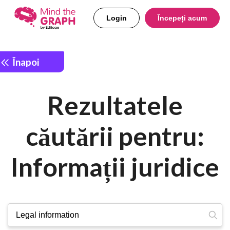
Login
Începeți acum
Înapoi
Rezultatele
căutării pentru:
Informații juridice
Căutați: