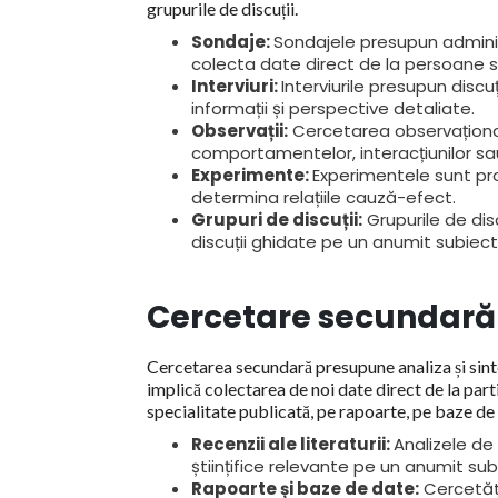
grupurile de discuții.
Sondaje:
Sondajele presupun adminis
colecta date direct de la persoane s
Interviuri:
Interviurile presupun discuț
informații și perspective detaliate.
Observații:
Cercetarea observaționa
comportamentelor, interacțiunilor sa
Experimente:
Experimentele sunt pr
determina relațiile cauză-efect.
Grupuri de discuții:
Grupurile de dis
discuții ghidate pe un anumit subiect
Cercetare secundară
Cercetarea secundară presupune analiza și sinte
implică colectarea de noi date direct de la parti
specialitate publicată, pe rapoarte, pe baze de 
Recenzii ale literaturii:
Analizele de 
științifice relevante pe un anumit sub
Rapoarte și baze de date:
Cercetăto