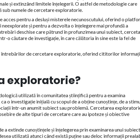
le și extinzând limitele înțelegerii. O astfel de metodologie care
ă sub numele de cercetare exploratorie.
e acces pentru a desluși misterele necunoscutului, oferind o platf
 neexplorate și pentru a dezvolta o înțelegere mai profundă a
trebări deschise care pătrund în profunzimea unui subiect, cercet
tr-o căutare de investigație, în care călătoria în sine este la fel de
întrebărilor de cercetare exploratorie, oferind cititorilor informați
.
a exploratorie?
logică utilizată în comunitatea științifică pentru a examina
a o investigație inițială cu scopul de a obține cunoștințe, de a stim
ociații într-un anumit subiect sau problemă. Cercetarea exploratori
eosebire de alte tipuri de cercetare care au ipoteze și obiective
 de a extinde cunoștințele și înțelegerea prin examinarea unui subiect
desea utilizată atunci când există puține sau deloc informații preala