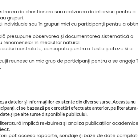
trarea de chestionare sau realizarea de interviuri pentru a
au grupuri.
ii individuale sau în grupuri mici cu participanții pentru a obți
lă presupune observarea și documentarea sistematică a
u fenomenelor în mediul lor natural.
oceduri controlate, concepute pentru a testa ipoteze și a
cuții reunesc un mic grup de participanți pentru a se angaja 
.
za datelor și informațiilor existente din diverse surse. Aceasta nu
cipanți, ci se bazează pe cercetări efectuate anterior, pe literatura
date și pe alte surse disponibile publicului.
literatură implică revizuirea și analiza publicațiilor academice
iect.
rii pot accesa rapoarte, sondaje și baze de date compila