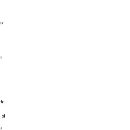
ne
în
 de
 și
te