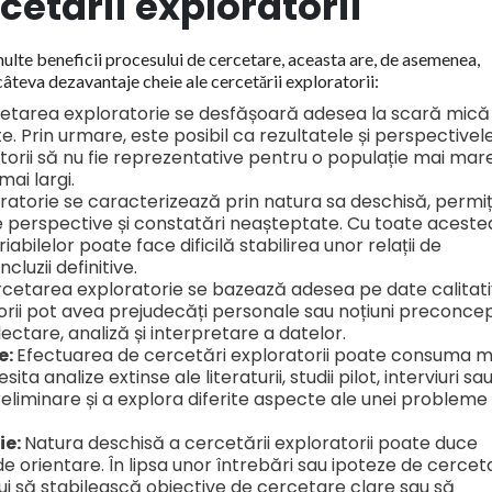
etării exploratorii
ulte beneficii procesului de cercetare, aceasta are, de asemenea,
 câteva dezavantaje cheie ale cercetării exploratorii:
etarea exploratorie se desfășoară adesea la scară mică 
e. Prin urmare, este posibil ca rezultatele și perspectivel
torii să nu fie reprezentative pentru o populație mai mar
mai largi.
atorie se caracterizează prin natura sa deschisă, permi
e perspective și constatări neașteptate. Cu toate aceste
bilelor poate face dificilă stabilirea unor relații de
luzii definitive.
cetarea exploratorie se bazează adesea pe date calitat
torii pot avea prejudecăți personale sau noțiuni preconce
ectare, analiză și interpretare a datelor.
e:
Efectuarea de cercetări exploratorii poate consuma m
a analize extinse ale literaturii, studii pilot, interviuri sa
eliminare și a explora diferite aspecte ale unei probleme
ie:
Natura deschisă a cercetării exploratorii poate duce
de orientare. În lipsa unor întrebări sau ipoteze de cercet
dui să stabilească obiective de cercetare clare sau să