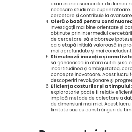
examinarea scenariilor din lumea re
necesare studii mai cuprinzătoare. A
cercetare și contribuie la avansare
Oferă o bază pentru continuarea
investigații mai bine orientate și b
obținute prin intermediul cercetării 
de cercetare, să elaboreze ipotez
ca o etapă inițială valoroasă în pr
mai aprofundate și mai concludent
Stimulează inovația și creativit
să gândească în afara cutiei și să 
incertitudinea și ambiguitatea, cerc
concepte inovatoare. Acest lucru fa
descoperiri revoluționare și progre
Eficiența costurilor și a timpului
exploratorie poate fi relativ eficien
implică metode de colectare a date
de dimensiuni mai mici. Acest lucru
limitate sau cu constrângeri de tim