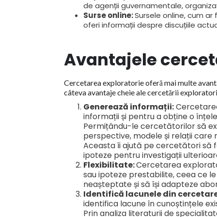
de agenții guvernamentale, organizați
Surse online:
Sursele online, cum ar f
oferi informații despre discuțiile actu
Avantajele cercetă
Cercetarea exploratorie oferă mai multe avanta
câteva avantaje cheie ale cercetării exploratori
Generează informații:
Cercetarea
informații și pentru a obține o înț
Permițându-le cercetătorilor să ex
perspective, modele și relații care
Aceasta îi ajută pe cercetători să 
ipoteze pentru investigații ulterioar
Flexibilitate:
Cercetarea exploratori
sau ipoteze prestabilite, ceea ce le
neașteptate și să își adapteze abo
Identifică lacunele din cercetar
identifica lacune în cunoștințele ex
Prin analiza literaturii de specialit