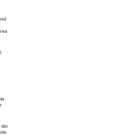
ormă
area
i
ula
e
 din
bile