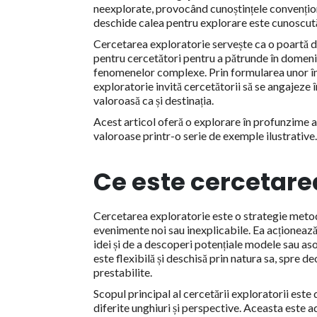
neexplorate, provocând cunoștințele convenționa
deschide calea pentru explorare este cunoscut
Cercetarea exploratorie servește ca o poartă d
pentru cercetători pentru a pătrunde în domenii
fenomenelor complexe. Prin formularea unor în
exploratorie invită cercetătorii să se angajeze în
valoroasă ca și destinația.
Acest articol oferă o explorare în profunzime a 
valoroase printr-o serie de exemple ilustrative
Ce este cercetare
Cercetarea exploratorie este o strategie metodo
evenimente noi sau inexplicabile. Ea acționează c
idei și de a descoperi potențiale modele sau as
este flexibilă și deschisă prin natura sa, spre d
prestabilite.
Scopul principal al cercetării exploratorii este
diferite unghiuri și perspective. Aceasta este a