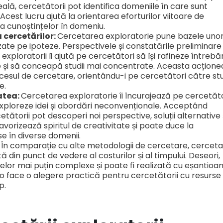
ală, cercetătorii pot identifica domeniile în care sunt
cest lucru ajută la orientarea eforturilor viitoare de
a cunoștințelor în domeniu.
 cercetărilor:
Cercetarea exploratorie pune bazele uno
azate pe ipoteze. Perspectivele și constatările preliminare
exploratorii îi ajută pe cercetători să își rafineze întrebăr
e și să conceapă studii mai concentrate. Aceasta acțion
ocesul de cercetare, orientându-i pe cercetători către stu
e.
atea:
Cercetarea exploratorie îi încurajează pe cercetăt
exploreze idei și abordări neconvenționale. Acceptând
etătorii pot descoperi noi perspective, soluții alternative 
vorizează spiritul de creativitate și poate duce la
se în diverse domenii.
:
În comparație cu alte metodologii de cercetare, cercet
tă din punct de vedere al costurilor și al timpului. Deseori,
lor mai puțin complexe și poate fi realizată cu eșantioa
 o face o alegere practică pentru cercetătorii cu resurse
p.