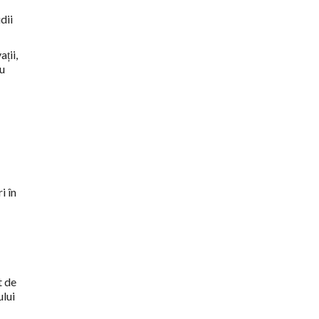
dii
ții,
au
i în
t de
ului