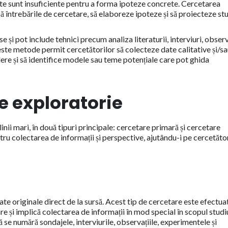
nte sunt insuficiente pentru a forma ipoteze concrete. Cercetarea
că întrebările de cercetare, să elaboreze ipoteze și să proiecteze stu
și pot include tehnici precum analiza literaturii, interviuri, observa
ceste metode permit cercetătorilor să colecteze date calitative și/s
dere și să identifice modele sau teme potențiale care pot ghida
e exploratorie
linii mari, în două tipuri principale: cercetare primară și cercetare
ru colectarea de informații și perspective, ajutându-i pe cercetător
e originale direct de la sursă. Acest tip de cercetare este efectua
e și implică colectarea de informații în mod special în scopul studi
se numără sondajele, interviurile, observațiile, experimentele și