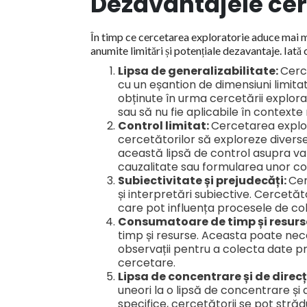
Dezavantajele cerc
În timp ce cercetarea exploratorie aduce mai m
anumite limitări și potențiale dezavantaje. Iată
Lipsa de generalizabilitate:
Cerc
cu un eșantion de dimensiuni limitat
obținute în urma cercetării explora
sau să nu fie aplicabile în contexte 
Control limitat:
Cercetarea explor
cercetătorilor să exploreze divers
această lipsă de control asupra varia
cauzalitate sau formularea unor conc
Subiectivitate și prejudecăți:
Cer
și interpretări subiective. Cercetă
care pot influența procesele de col
Consumatoare de timp și resurs
timp și resurse. Aceasta poate necesit
observații pentru a colecta date pr
cercetare.
Lipsa de concentrare și de direcț
uneori la o lipsă de concentrare și 
specifice, cercetătorii se pot stră