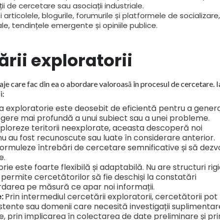
i de cercetare sau asociații industriale.
i articolele, blogurile, forumurile și platformele de socializare
ale, tendințele emergente și opiniile publice.
rii exploratorii
je care fac din ea o abordare valoroasă în procesul de cercetare. I
i:
 exploratorie este deosebit de eficientă pentru a gener
elegere mai profundă a unui subiect sau a unei probleme.
ploreze teritorii neexplorate, aceasta descoperă noi
 nu au fost recunoscute sau luate în considerare anterior.
formuleze întrebări de cercetare semnificative și să dezv
e.
e este foarte flexibilă și adaptabilă. Nu are structuri rig
 permite cercetătorilor să fie deschiși la constatări
rdarea pe măsură ce apar noi informații.
e:
Prin intermediul cercetării exploratorii, cercetătorii pot
istente sau domenii care necesită investigații suplimentar
ate, prin implicarea în colectarea de date preliminare și pri