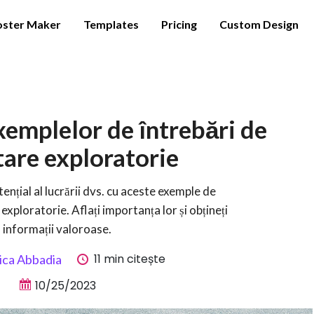
oster Maker
Templates
Pricing
Custom Design
emplelor de întrebări de
tare exploratorie
tențial al lucrării dvs. cu aceste exemple de
exploratorie. Aflați importanța lor și obțineți
informații valoroase.
11 min citește
ica Abbadia
10/25/2023