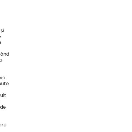
și
e
e
țând
a,
ive
pute
ult
u
 de
are