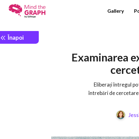
Gallery
P
Înapoi
Examinarea ex
cerce
Eliberați întregul po
întrebări de cercetare 
Jess