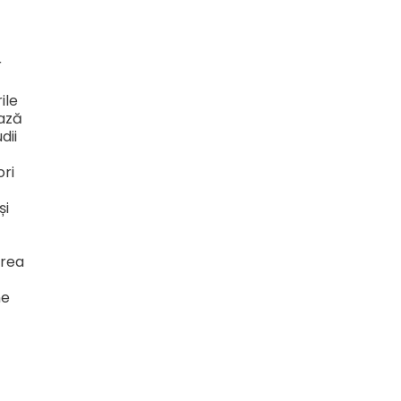
r
ile
ează
dii
ori
și
area
ne