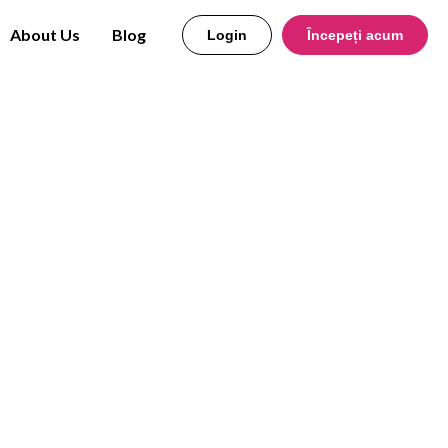
About Us
Blog
Login
Începeți acum