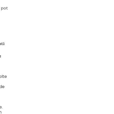
, pot
ată
a
olte
ide
e.
n