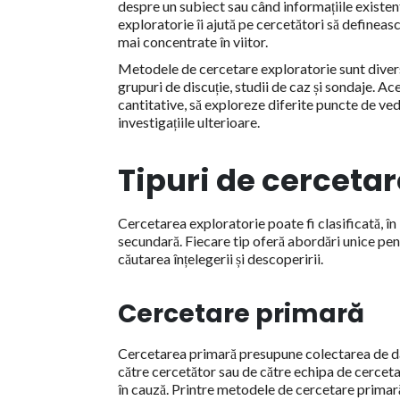
despre un subiect sau când informațiile existe
exploratorie îi ajută pe cercetători să defineas
mai concentrate în viitor.
Metodele de cercetare exploratorie sunt diverse 
grupuri de discuție, studii de caz și sondaje. A
cantitative, să exploreze diferite puncte de ve
investigațiile ulterioare.
Tipuri de cercetar
Cercetarea exploratorie poate fi clasificată, în 
secundară. Fiecare tip oferă abordări unice pent
căutarea înțelegerii și descoperirii.
Cercetare primară
Cercetarea primară presupune colectarea de dat
către cercetător sau de către echipa de cercetar
în cauză. Printre metodele de cercetare primară 