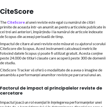
CiteScore
The
CiteScore
al unei reviste este egal cu numărul de citări
primite de aceasta într-un anumit an pentru articolele publicate în
cei trei ani anteriori, împărțindu-l la numărul de articole indexate
de Scopus din aceeași perioadă de timp.
Impactul de citare al unei reviste este măsurat cu ajutorul scorului
CiteScore din Scopus. Acest instrument calculează metricile
folosind datele Scopus și poate fi utilizat gratuit. Acesta conține
peste 24.000 de titluri clasate care acoperă peste 300 de domenii
de studiu.
CiteScore Tracker vă oferă o modalitate de a avea o imagine de
ansamblu a performanței anumitor reviste pe parcursul unui an.
Factorul de impact al principalelor reviste de
cercetare
Impactul joacă un rol esențial în înțelegerea performanțelor unei
reviste de-a lungul timpului și în determinarea direcției pe care o