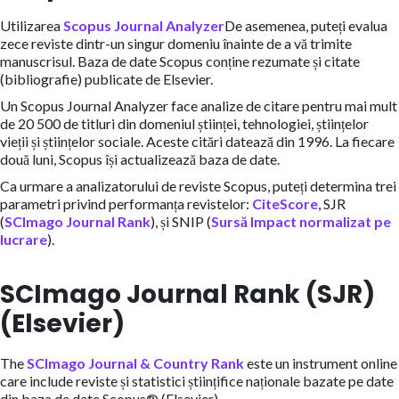
Utilizarea
Scopus Journal Analyzer
De asemenea, puteți evalua
zece reviste dintr-un singur domeniu înainte de a vă trimite
manuscrisul. Baza de date Scopus conține rezumate și citate
(bibliografie) publicate de Elsevier.
Un Scopus Journal Analyzer face analize de citare pentru mai mult
de 20 500 de titluri din domeniul științei, tehnologiei, științelor
vieții și științelor sociale. Aceste citări datează din 1996. La fiecare
două luni, Scopus își actualizează baza de date.
Ca urmare a analizatorului de reviste Scopus, puteți determina trei
parametri privind performanța revistelor:
CiteScore
, SJR
(
SCImago Journal Rank
), și SNIP (
Sursă Impact normalizat pe
lucrare
).
SCImago Journal Rank (SJR)
(Elsevier)
The
SCImago Journal & Country Rank
este un instrument online
care include reviste și statistici științifice naționale bazate pe date
din baza de date Scopus® (Elsevier).