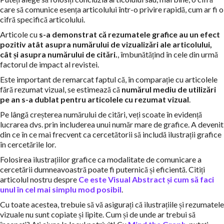
care să comunice esența articolului într-o privire rapidă, cum ar fi o
cifră specifică articolului.
Articole cu
s-a demonstrat că rezumatele grafice au un efect
pozitiv atât asupra numărului de vizualizări ale articolului,
cât și asupra numărului de citări.
, îmbunătățind în cele din urmă
factorul de impact al revistei.
Este important de remarcat faptul că, în comparație cu articolele
fără rezumat vizual, se estimează că
numărul mediu de utilizări
pe an s-a dublat pentru articolele cu rezumat vizual
.
Pe lângă creșterea numărului de citări, veți scoate în evidență
lucrarea dvs. prin includerea unui număr mare de grafice. A devenit
din ce în ce mai frecvent ca cercetătorii să includă ilustrații grafice
în cercetările lor.
Folosirea ilustrațiilor grafice ca modalitate de comunicare a
cercetării dumneavoastră poate fi puternică și eficientă. Citiți
articolul nostru despre
Ce este Visual Abstract și cum să faci
unul în cel mai simplu mod posibil
.
Cu toate acestea, trebuie să vă asigurați că ilustrațiile și rezumatele
vizuale nu sunt copiate și lipite. Cum și de unde ar trebui să