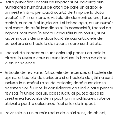
Data publicării: Factorii de impact sunt calculați prin
numărarea numărului de citări pe care un articol le
primește într-o perioadă scurtă de timp de la data
publicării. Prin urmare, revistele din domenii cu creștere
rapidă, cum ar fi științele vieții și tehnologia, au un număr
mai mare de citări imediate și, în consecință, factori de
impact mai mari. În scopul calculării numitorului, sunt
luate în considerare doar lucrările sau articolele de
cercetare și articolele de recenzii care sunt citate.
Factorii de impact nu sunt calculați pentru articolele
citate în reviste care nu sunt incluse în baza de date
Web of Science.
Articole de revizuire: Articolele de recenzie, articolele de
opinie, articolele de scrisoare și articolele de știri nu sunt
incluse în numărul total de articole; dacă sunt citate,
acestea vor fi luate în considerare ca fiind citate pentru
revistă. În unele cazuri, acest lucru ar putea duce la
creșterea factorilor de impact prin modificarea ratelor
utilizate pentru calcularea factorilor de impact.
Revistele cu un număr redus de citări sunt, de obicei,