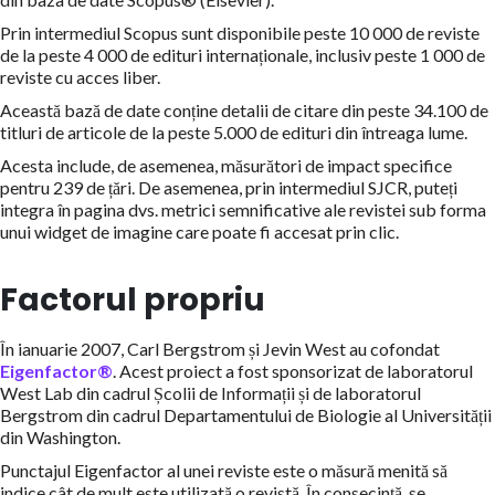
Prin intermediul Scopus sunt disponibile peste 10 000 de reviste
de la peste 4 000 de edituri internaționale, inclusiv peste 1 000 de
reviste cu acces liber.
Această bază de date conține detalii de citare din peste 34.100 de
titluri de articole de la peste 5.000 de edituri din întreaga lume.
Acesta include, de asemenea, măsurători de impact specifice
pentru 239 de țări. De asemenea, prin intermediul SJCR, puteți
integra în pagina dvs. metrici semnificative ale revistei sub forma
unui widget de imagine care poate fi accesat prin clic.
Factorul propriu
În ianuarie 2007, Carl Bergstrom și Jevin West au cofondat
Eigenfactor®
. Acest proiect a fost sponsorizat de laboratorul
West Lab din cadrul Școlii de Informații și de laboratorul
Bergstrom din cadrul Departamentului de Biologie al Universității
din Washington.
Punctajul Eigenfactor al unei reviste este o măsură menită să
indice cât de mult este utilizată o revistă. În consecință, se