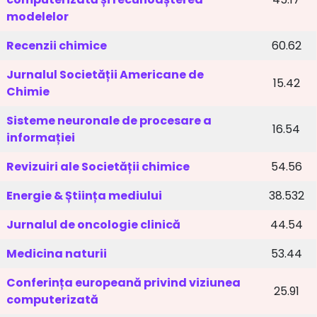
modelelor
Recenzii chimice
60.62
Jurnalul Societății Americane de
15.42
Chimie
Sisteme neuronale de procesare a
16.54
informației
Revizuiri ale Societății chimice
54.56
Energie & Știința mediului
38.532
Jurnalul de oncologie clinică
44.54
Medicina naturii
53.44
Conferința europeană privind viziunea
25.91
computerizată