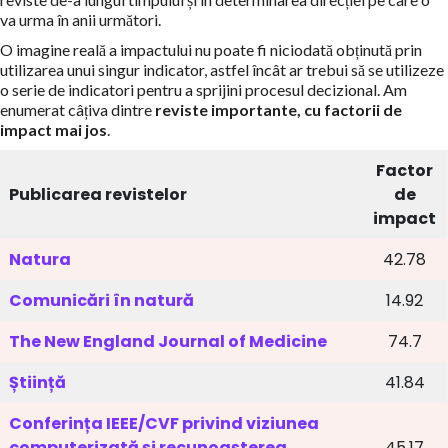
va urma în anii următori.
O imagine reală a impactului nu poate fi niciodată obținută prin
utilizarea unui singur indicator, astfel încât ar trebui să se utilizeze
o serie de indicatori pentru a sprijini procesul decizional. Am
enumerat câțiva dintre
reviste importante, cu factorii de
impact mai jos
.
Factor
Publicarea revistelor
de
impact
Natura
42.78
Comunicări în natură
14.92
The New England Journal of Medicine
74.7
Știință
41.84
Conferința IEEE/CVF privind viziunea
computerizată și recunoașterea
45.17