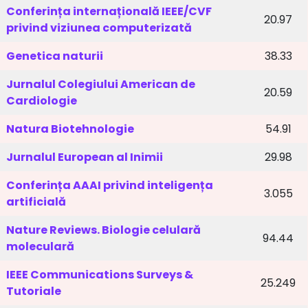
Conferința internațională IEEE/CVF
20.97
privind viziunea computerizată
Genetica naturii
38.33
Jurnalul Colegiului American de
20.59
Cardiologie
Natura Biotehnologie
54.91
Jurnalul European al Inimii
29.98
Conferința AAAI privind inteligența
3.055
artificială
Nature Reviews. Biologie celulară
94.44
moleculară
IEEE Communications Surveys &
25.249
Tutoriale