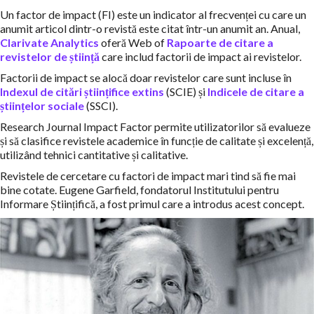
Un factor de impact (FI) este un indicator al frecvenței cu care un
anumit articol dintr-o revistă este citat într-un anumit an. Anual,
Clarivate Analytics
oferă Web of
Rapoarte de citare a
revistelor de știință
care includ factorii de impact ai revistelor.
Factorii de impact se alocă doar revistelor care sunt incluse în
Indexul de citări științifice extins
(SCIE) și
Indicele de citare a
științelor sociale
(SSCI).
Research Journal Impact Factor permite utilizatorilor să evalueze
și să clasifice revistele academice în funcție de calitate și excelență,
utilizând tehnici cantitative și calitative.
Revistele de cercetare cu factori de impact mari tind să fie mai
bine cotate. Eugene Garfield, fondatorul Institutului pentru
Informare Științifică, a fost primul care a introdus acest concept.