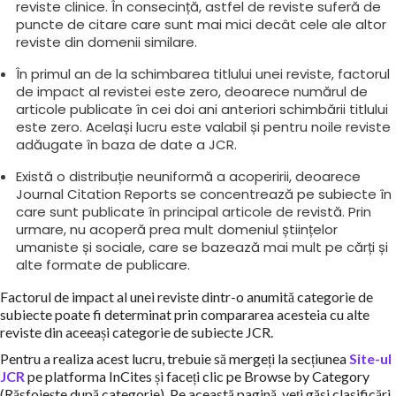
reviste clinice. În consecință, astfel de reviste suferă de
puncte de citare care sunt mai mici decât cele ale altor
reviste din domenii similare.
În primul an de la schimbarea titlului unei reviste, factorul
de impact al revistei este zero, deoarece numărul de
articole publicate în cei doi ani anteriori schimbării titlului
este zero. Același lucru este valabil și pentru noile reviste
adăugate în baza de date a JCR.
Există o distribuție neuniformă a acoperirii, deoarece
Journal Citation Reports se concentrează pe subiecte în
care sunt publicate în principal articole de revistă. Prin
urmare, nu acoperă prea mult domeniul științelor
umaniste și sociale, care se bazează mai mult pe cărți și
alte formate de publicare.
Factorul de impact al unei reviste dintr-o anumită categorie de
subiecte poate fi determinat prin compararea acesteia cu alte
reviste din aceeași categorie de subiecte JCR.
Pentru a realiza acest lucru, trebuie să mergeți la secțiunea
Site-ul
JCR
pe platforma InCites și faceți clic pe Browse by Category
(Răsfoiește după categorie). Pe această pagină, veți găsi clasificări