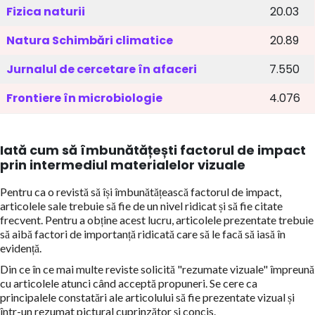
Fizica naturii
20.03
Natura Schimbări climatice
20.89
Jurnalul de cercetare în afaceri
7.550
Frontiere în microbiologie
4.076
Iată cum să îmbunătățești factorul de impact
prin intermediul materialelor vizuale
Pentru ca o revistă să își îmbunătățească factorul de impact,
articolele sale trebuie să fie de un nivel ridicat și să fie citate
frecvent. Pentru a obține acest lucru, articolele prezentate trebuie
să aibă factori de importanță ridicată care să le facă să iasă în
evidență.
Din ce în ce mai multe reviste solicită "rezumate vizuale" împreună
cu articolele atunci când acceptă propuneri. Se cere ca
principalele constatări ale articolului să fie prezentate vizual și
într-un rezumat pictural cuprinzător și concis.