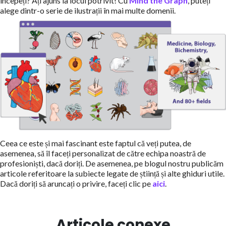
începeți? Ați ajuns la locul potrivit! Cu
Mind the Graph
, puteți
alege dintr-o serie de ilustrații în mai multe domenii.
Ceea ce este și mai fascinant este faptul că veți putea, de
asemenea, să îl faceți personalizat de către echipa noastră de
profesioniști, dacă doriți. De asemenea, pe blogul nostru publicăm
articole referitoare la subiecte legate de știință și alte ghiduri utile.
Dacă doriți să aruncați o privire, faceți clic pe
aici
.
Articole conexe