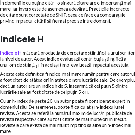
În domeniile cu puține citări, o singură citare are o importanță mai
mare, iar invers este de asemenea adevărat. Practicile incorecte
de citare sunt corectate de SNIP, ceea ce face ca comparațiile
privind impactul citării să fie mai precise între domenii.
Indicele H
Indicele H
măsoară producția de cercetare științifică a unui scriitor
la nivel de autor. Acest indice evaluează contribuția științifică a
unui om de știință și, în același timp, evaluează impactul acestuia.
Acesta este definit ca fiind cel mai mare număr pentru care autorul
a fost citat de atâtea ori în atâtea dintre lucrările sale. De exemplu,
dacă un autor are un indice h de 5, înseamnă că cel puțin 5 dintre
lucrările sale au fost citate de cel puțin 5 ori.
Cu un h-index de peste 20, un autor poate fi considerat expert în
domeniul său. De asemenea, poate fi calculat și h-indexul unei
reviste. Acesta se referă la numărul maxim de lucrări publicate de
revista respectivă care au fost citate de mai multe ori în trecut.
Revistele care există de mai mult timp tind să aibă un h-index mai
mare.