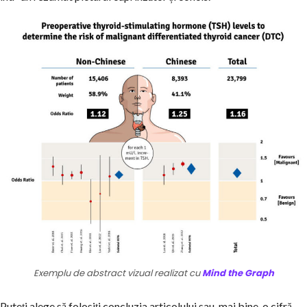
Exemplu de abstract vizual realizat cu
Mind the Graph
Puteți alege să folosiți concluzia articolului sau, mai bine, o cifră