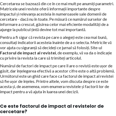
Cercetarea se bazează din ce în ce mai mult pe anumiți parametri.
Matricele unei reviste oferă informații importante despre
impactul și relevanța acesteia în numeroasele sale domenii de
cercetare - dacă nu în toate. Pe măsură ce numărul surselor de
informare a crescut, găsirea celor mai eficiente modalități de a
ajunge la publicul țintă devine tot mai importantă.
Pentru a fi sigur că revista pe care o alegeți este cea mai bună,
consultați indicatorii acesteia înainte de a o selecta. Metricile vă
vor ajuta cu siguranță să decideți ce jurnal să folosiți. Site-ul
Factorul de impact al revistei
, de exemplu, vă va da o indicație
cu privire la revista la care să trimiteți articolul.
Numărul de factori de impact pe care îl are o revistă este ușor de
găsit, dar înțelegerea efectivă a acestor cifre este o altă problemă.
Următorul este un ghid care face ca factorul de impact al revistei
să fie ușor de înțeles. Printre altele, vom discuta despre ce este
acesta și, de asemenea, vom enumera revistele și factorii lor de
impact pentru a vă ajuta în luarea unei decizii.
Ce este
factorul de impact al revistelor de
cercetare?