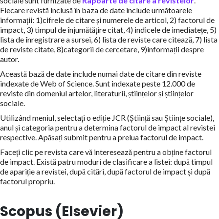
sociale sunt furnizate de
Rapoarte de citare a revistelor
.
Fiecare revistă inclusă în baza de date include următoarele
informații: 1)cifrele de citare și numerele de articol, 2) factorul de
impact, 3) timpul de înjumătățire citat, 4) indicele de imediatețe, 5)
lista de înregistrare a sursei, 6) lista de reviste care citează, 7) lista
de reviste citate, 8)categorii de cercetare, 9)informații despre
autor.
Această bază de date include numai date de citare din reviste
indexate de Web of Science. Sunt indexate peste 12.000 de
reviste din domeniul artelor, literaturii, științelor și științelor
sociale.
Utilizând meniul, selectați o ediție JCR (Știință sau Științe sociale),
anul și categoria pentru a determina factorul de impact al revistei
respective. Apăsați submit pentru a prelua factorul de impact.
Faceți clic pe revista care vă interesează pentru a obține factorul
de impact. Există patru moduri de clasificare a listei: după timpul
de apariție a revistei, după citări, după factorul de impact și după
factorul propriu.
Scopus (Elsevier)