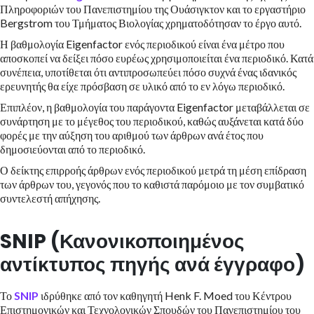
Πληροφοριών του Πανεπιστημίου της Ουάσιγκτον και το εργαστήριο
Bergstrom του Τμήματος Βιολογίας χρηματοδότησαν το έργο αυτό.
Η βαθμολογία Eigenfactor ενός περιοδικού είναι ένα μέτρο που
αποσκοπεί να δείξει πόσο ευρέως χρησιμοποιείται ένα περιοδικό. Κατά
συνέπεια, υποτίθεται ότι αντιπροσωπεύει πόσο συχνά ένας ιδανικός
ερευνητής θα είχε πρόσβαση σε υλικό από το εν λόγω περιοδικό.
Επιπλέον, η βαθμολογία του παράγοντα Eigenfactor μεταβάλλεται σε
συνάρτηση με το μέγεθος του περιοδικού, καθώς αυξάνεται κατά δύο
φορές με την αύξηση του αριθμού των άρθρων ανά έτος που
δημοσιεύονται από το περιοδικό.
Ο δείκτης επιρροής άρθρων ενός περιοδικού μετρά τη μέση επίδραση
των άρθρων του, γεγονός που το καθιστά παρόμοιο με τον συμβατικό
συντελεστή απήχησης.
SNIP (Κανονικοποιημένος
αντίκτυπος πηγής ανά έγγραφο)
Το
SNIP
ιδρύθηκε από τον καθηγητή Henk F. Moed του Κέντρου
Επιστημονικών και Τεχνολογικών Σπουδών του Πανεπιστημίου του