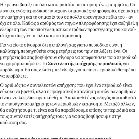
Η έρευνα βασίζεται όλο και περισσότερο σε ορισμένες μετρήσεις. Οι
πίνακες ενός περιοδικού παρέχουν σημαντικές πληροφορίες σχετικά με
την απήχηση και τη σημασία του σε πολλά ερευνητικά πεδία του - αν
όχι σε όλα. Καθώς ο αριθμός των πηγών πληροφόρησης έχει αυξηθεί, η
εξεύρεση των πιο αποτελεσματικών τρόπων προσέγγισης του κοινού-
στόχου σας γίνεται όλο και πιο σημαντική.
Για να είστε σίγουροι ότι η επιλογή σας για το περιοδικό είναι η
καλύτερη, περιηγηθείτε στις μετρήσεις του πριν επιλέξετε ένα. Οι
μετρήσεις θα σας βοηθήσουν σίγουρα να αποφασίσετε ποιο περιοδικό
να χρησιμοποιήσετε. Το
Συντελεστής απήχησης περιοδικού
, για
παράδειγμα, θα σας δώσει μια ένδειξη για το ποιο περιοδικό θα πρέπει
να υποβάλετε.
Ο αριθμός των συντελεστών απήχησης που έχει ένα περιοδικό είναι
εύκολο να βρεθεί, αλλά η πραγματική κατανόηση αυτών των αριθμών
είναι εντελώς διαφορετικό θέμα. Ακολουθεί ένας οδηγός που καθιστά
τον παράγοντα απήχησης των περιοδικών κατανοητό. Μεταξύ άλλων,
θα συζητήσουμε τι είναι και θα παραθέσουμε επίσης τα περιοδικά και
τους συντελεστές απήχησής τους για να σας βοηθήσουμε στην
απόφασή σας.