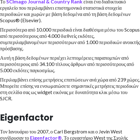
Το
SCImago Journal & Country Rank
είναι ένα διαδικτυακό
εργαλείο που περιλαμβάνει επιστημονικά στατιστικά στοιχεία
περιοδικών και χωρών με βάση δεδομένα από τη βάση δεδομένων
Scopus® (Elsevier).
Περισσότερα από 10.000 περιοδικά είναι διαθέσιμα μέσω του Scopus
από περισσότερους από 4.000 διεθνείς εκδότες,
συμπεριλαμβανομένων περισσότερων από 1.000 περιοδικών ανοικτής
πρόσβασης.
Αυτή η βάση δεδομένων περιέχει λεπτομέρειες παραπομπών από
περισσότερους από 34.100 τίτλους άρθρων από περισσότερους από
5.000 εκδότες παγκοσμίως.
Περιλαμβάνει επίσης μετρήσεις επιπτώσεων ανά χώρα από 239 χώρες.
Μπορείτε επίσης να ενσωματώσετε σημαντικές μετρήσεις περιοδικών
στη σελίδα σας ως widget εικόνας με δυνατότητα κλικ μέσω του
SJCR.
Eigenfactor
Τον Ιανουάριο του 2007, ο Carl Bergstrom και ο Jevin West
συνίδρυσαν το
Eigenfactor®
. Το εργαστήριο West της Σχολής