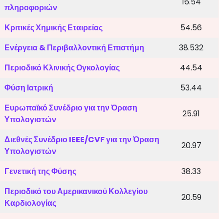
16.54
πληροφοριών
Κριτικές Χημικής Εταιρείας
54.56
Ενέργεια & Περιβαλλοντική Επιστήμη
38.532
Περιοδικό Κλινικής Ογκολογίας
44.54
Φύση Ιατρική
53.44
Ευρωπαϊκό Συνέδριο για την Όραση
25.91
Υπολογιστών
Διεθνές Συνέδριο IEEE/CVF για την Όραση
20.97
Υπολογιστών
Γενετική της Φύσης
38.33
Περιοδικό του Αμερικανικού Κολλεγίου
20.59
Καρδιολογίας