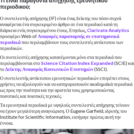
Τι είναι
παράγοντα απήχησης ερευνητικού
περιοδικού;
Ο συντελεστής απήχησης (IF) είναι ένας δείκτης του πόσο συχνά
αναφέρεται ένα συγκεκριμένο άρθρο σε ένα περιοδικό κατά τη
διάρκεια ενός συγκεκριμένου έτους. Ετησίως,
Clarivate Analytics
προσφέρει Web of
Αναφορές παραπομπής σε επιστημονικά
περιοδικά
που περιλαμβάνουν τους συντελεστές αντίκτυπου των
περιοδικών.
Οι συντελεστές απήχησης κατανέμονται μόνο στα περιοδικά που
περιλαμβάνονται στο
Science Citation Index Expanded
(SCIE) και
το
Δείκτης Αναφοράς Κοινωνικών Επιστημών
(SSCI).
Ο συντελεστής αντίκτυπου ερευνητικών περιοδικών επιτρέπει στους
χρήστες να αξιολογούν και να κατηγοριοποιούν ακαδημαϊκά περιοδικά
ως προς την ποιότητα και την αριστεία τους χρησιμοποιώντας
ποσοτικές και ποιοτικές τεχνικές.
Τα ερευνητικά περιοδικά με υψηλούς συντελεστές απήχησης τείνουν
να έχουν μεγαλύτερη αναγνώριση. Ο Eugene Garfield, ιδρυτής του
Institute for Scientific Information, εισήγαγε πρώτος αυτή την
έννοια.