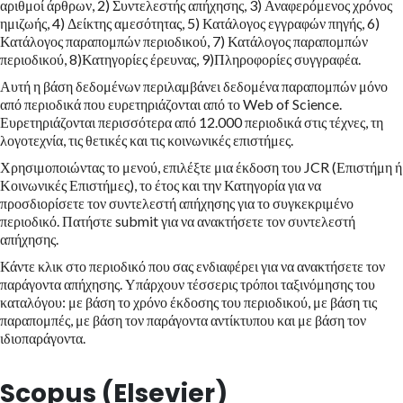
αριθμοί άρθρων, 2) Συντελεστής απήχησης, 3) Αναφερόμενος χρόνος
ημιζωής, 4) Δείκτης αμεσότητας, 5) Κατάλογος εγγραφών πηγής, 6)
Κατάλογος παραπομπών περιοδικού, 7) Κατάλογος παραπομπών
περιοδικού, 8)Κατηγορίες έρευνας, 9)Πληροφορίες συγγραφέα.
Αυτή η βάση δεδομένων περιλαμβάνει δεδομένα παραπομπών μόνο
από περιοδικά που ευρετηριάζονται από το Web of Science.
Ευρετηριάζονται περισσότερα από 12.000 περιοδικά στις τέχνες, τη
λογοτεχνία, τις θετικές και τις κοινωνικές επιστήμες.
Χρησιμοποιώντας το μενού, επιλέξτε μια έκδοση του JCR (Επιστήμη ή
Κοινωνικές Επιστήμες), το έτος και την Κατηγορία για να
προσδιορίσετε τον συντελεστή απήχησης για το συγκεκριμένο
περιοδικό. Πατήστε submit για να ανακτήσετε τον συντελεστή
απήχησης.
Κάντε κλικ στο περιοδικό που σας ενδιαφέρει για να ανακτήσετε τον
παράγοντα απήχησης. Υπάρχουν τέσσερις τρόποι ταξινόμησης του
καταλόγου: με βάση το χρόνο έκδοσης του περιοδικού, με βάση τις
παραπομπές, με βάση τον παράγοντα αντίκτυπου και με βάση τον
ιδιοπαράγοντα.
Scopus (Elsevier)