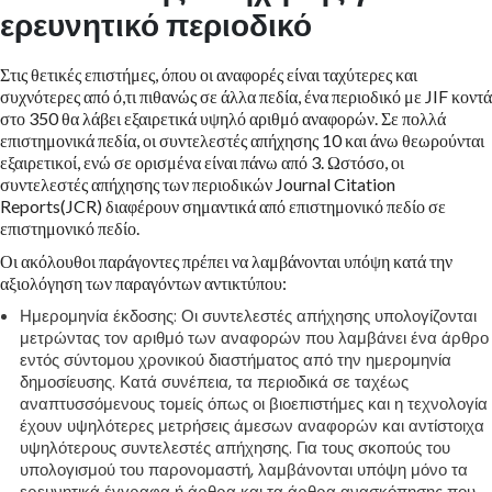
ερευνητικό περιοδικό
Στις θετικές επιστήμες, όπου οι αναφορές είναι ταχύτερες και
συχνότερες από ό,τι πιθανώς σε άλλα πεδία, ένα περιοδικό με JIF κοντά
στο 350 θα λάβει εξαιρετικά υψηλό αριθμό αναφορών. Σε πολλά
επιστημονικά πεδία, οι συντελεστές απήχησης 10 και άνω θεωρούνται
εξαιρετικοί, ενώ σε ορισμένα είναι πάνω από 3. Ωστόσο, οι
συντελεστές απήχησης των περιοδικών Journal Citation
Reports(JCR) διαφέρουν σημαντικά από επιστημονικό πεδίο σε
επιστημονικό πεδίο.
Οι ακόλουθοι παράγοντες πρέπει να λαμβάνονται υπόψη κατά την
αξιολόγηση των παραγόντων αντικτύπου:
Ημερομηνία έκδοσης: Οι συντελεστές απήχησης υπολογίζονται
μετρώντας τον αριθμό των αναφορών που λαμβάνει ένα άρθρο
εντός σύντομου χρονικού διαστήματος από την ημερομηνία
δημοσίευσης. Κατά συνέπεια, τα περιοδικά σε ταχέως
αναπτυσσόμενους τομείς όπως οι βιοεπιστήμες και η τεχνολογία
έχουν υψηλότερες μετρήσεις άμεσων αναφορών και αντίστοιχα
υψηλότερους συντελεστές απήχησης. Για τους σκοπούς του
υπολογισμού του παρονομαστή, λαμβάνονται υπόψη μόνο τα
ερευνητικά έγγραφα ή άρθρα και τα άρθρα ανασκόπησης που