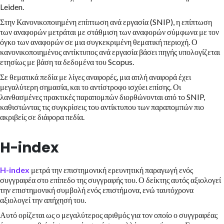
Leiden.
Στην Κανονικοποιημένη επίπτωση ανά εργασία (SNIP), η επίπτωση
των αναφορών μετράται με στάθμιση των αναφορών σύμφωνα με τον
όγκο των αναφορών σε μια συγκεκριμένη θεματική περιοχή. Ο
κανονικοποιημένος αντίκτυπος ανά εργασία βάσει πηγής υπολογίζεται
ετησίως με βάση τα δεδομένα του Scopus.
Σε θεματικά πεδία με λίγες αναφορές, μια απλή αναφορά έχει
μεγαλύτερη σημασία, και το αντίστροφο ισχύει επίσης. Οι
λανθασμένες πρακτικές παραπομπών διορθώνονται από το SNIP,
καθιστώντας τις συγκρίσεις του αντίκτυπου των παραπομπών πιο
ακριβείς σε διάφορα πεδία.
H-index
H-index
μετρά την επιστημονική ερευνητική παραγωγή ενός
συγγραφέα στο επίπεδο της συγγραφής του. Ο δείκτης αυτός αξιολογεί
την επιστημονική συμβολή ενός επιστήμονα, ενώ ταυτόχρονα
αξιολογεί την απήχησή του.
Αυτό ορίζεται ως ο μεγαλύτερος αριθμός για τον οποίο ο συγγραφέας