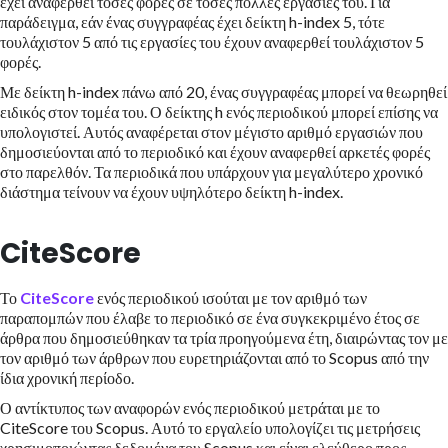
έχει αναφερθεί τόσες φορές σε τόσες πολλές εργασίες του. Για
παράδειγμα, εάν ένας συγγραφέας έχει δείκτη h-index 5, τότε
τουλάχιστον 5 από τις εργασίες του έχουν αναφερθεί τουλάχιστον 5
φορές.
Με δείκτη h-index πάνω από 20, ένας συγγραφέας μπορεί να θεωρηθεί
ειδικός στον τομέα του. Ο δείκτης h ενός περιοδικού μπορεί επίσης να
υπολογιστεί. Αυτός αναφέρεται στον μέγιστο αριθμό εργασιών που
δημοσιεύονται από το περιοδικό και έχουν αναφερθεί αρκετές φορές
στο παρελθόν. Τα περιοδικά που υπάρχουν για μεγαλύτερο χρονικό
διάστημα τείνουν να έχουν υψηλότερο δείκτη h-index.
CiteScore
Το
CiteScore
ενός περιοδικού ισούται με τον αριθμό των
παραπομπών που έλαβε το περιοδικό σε ένα συγκεκριμένο έτος σε
άρθρα που δημοσιεύθηκαν τα τρία προηγούμενα έτη, διαιρώντας τον με
τον αριθμό των άρθρων που ευρετηριάζονται από το Scopus από την
ίδια χρονική περίοδο.
Ο αντίκτυπος των αναφορών ενός περιοδικού μετράται με το
CiteScore του Scopus. Αυτό το εργαλείο υπολογίζει τις μετρήσεις
χρησιμοποιώντας δεδομένα του Scopus και είναι ελεύθερο προς