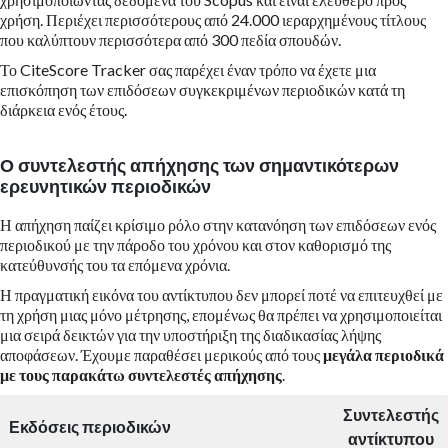
χρήση. Περιέχει περισσότερους από 24.000 ιεραρχημένους τίτλους
που καλύπτουν περισσότερα από 300 πεδία σπουδών.
Το CiteScore Tracker σας παρέχει έναν τρόπο να έχετε μια
επισκόπηση των επιδόσεων συγκεκριμένων περιοδικών κατά τη
διάρκεια ενός έτους.
Ο συντελεστής απήχησης των σημαντικότερων
ερευνητικών περιοδικών
Η απήχηση παίζει κρίσιμο ρόλο στην κατανόηση των επιδόσεων ενός
περιοδικού με την πάροδο του χρόνου και στον καθορισμό της
κατεύθυνσής του τα επόμενα χρόνια.
Η πραγματική εικόνα του αντίκτυπου δεν μπορεί ποτέ να επιτευχθεί με
τη χρήση μιας μόνο μέτρησης, επομένως θα πρέπει να χρησιμοποιείται
μια σειρά δεικτών για την υποστήριξη της διαδικασίας λήψης
αποφάσεων. Έχουμε παραθέσει μερικούς από τους
μεγάλα περιοδικά
με τους παρακάτω συντελεστές απήχησης
.
Συντελεστής
Εκδόσεις περιοδικών
αντίκτυπου