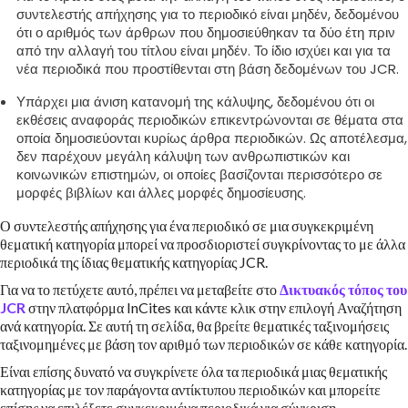
συντελεστής απήχησης για το περιοδικό είναι μηδέν, δεδομένου
ότι ο αριθμός των άρθρων που δημοσιεύθηκαν τα δύο έτη πριν
από την αλλαγή του τίτλου είναι μηδέν. Το ίδιο ισχύει και για τα
νέα περιοδικά που προστίθενται στη βάση δεδομένων του JCR.
Υπάρχει μια άνιση κατανομή της κάλυψης, δεδομένου ότι οι
εκθέσεις αναφοράς περιοδικών επικεντρώνονται σε θέματα στα
οποία δημοσιεύονται κυρίως άρθρα περιοδικών. Ως αποτέλεσμα,
δεν παρέχουν μεγάλη κάλυψη των ανθρωπιστικών και
κοινωνικών επιστημών, οι οποίες βασίζονται περισσότερο σε
μορφές βιβλίων και άλλες μορφές δημοσίευσης.
Ο συντελεστής απήχησης για ένα περιοδικό σε μια συγκεκριμένη
θεματική κατηγορία μπορεί να προσδιοριστεί συγκρίνοντας το με άλλα
περιοδικά της ίδιας θεματικής κατηγορίας JCR.
Για να το πετύχετε αυτό, πρέπει να μεταβείτε στο
Δικτυακός τόπος του
JCR
στην πλατφόρμα InCites και κάντε κλικ στην επιλογή Αναζήτηση
ανά κατηγορία. Σε αυτή τη σελίδα, θα βρείτε θεματικές ταξινομήσεις
ταξινομημένες με βάση τον αριθμό των περιοδικών σε κάθε κατηγορία.
Είναι επίσης δυνατό να συγκρίνετε όλα τα περιοδικά μιας θεματικής
κατηγορίας με τον παράγοντα αντίκτυπου περιοδικών και μπορείτε
επίσης να επιλέξετε συγκεκριμένα περιοδικά για σύγκριση