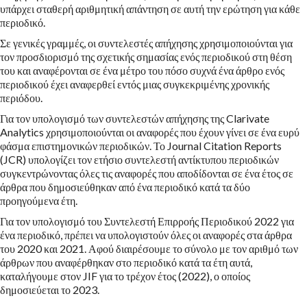
υπάρχει σταθερή αριθμητική απάντηση σε αυτή την ερώτηση για κάθε
περιοδικό.
Σε γενικές γραμμές, οι συντελεστές απήχησης χρησιμοποιούνται για
τον προσδιορισμό της σχετικής σημασίας ενός περιοδικού στη θέση
του και αναφέρονται σε ένα μέτρο του πόσο συχνά ένα άρθρο ενός
περιοδικού έχει αναφερθεί εντός μιας συγκεκριμένης χρονικής
περιόδου.
Για τον υπολογισμό των συντελεστών απήχησης της Clarivate
Analytics χρησιμοποιούνται οι αναφορές που έχουν γίνει σε ένα ευρύ
φάσμα επιστημονικών περιοδικών. Το Journal Citation Reports
(JCR) υπολογίζει τον ετήσιο συντελεστή αντίκτυπου περιοδικών
συγκεντρώνοντας όλες τις αναφορές που αποδίδονται σε ένα έτος σε
άρθρα που δημοσιεύθηκαν από ένα περιοδικό κατά τα δύο
προηγούμενα έτη.
Για τον υπολογισμό του Συντελεστή Επιρροής Περιοδικού 2022 για
ένα περιοδικό, πρέπει να υπολογιστούν όλες οι αναφορές στα άρθρα
του 2020 και 2021. Αφού διαιρέσουμε το σύνολο με τον αριθμό των
άρθρων που αναφέρθηκαν στο περιοδικό κατά τα έτη αυτά,
καταλήγουμε στον JIF για το τρέχον έτος (2022), ο οποίος
δημοσιεύεται το 2023.