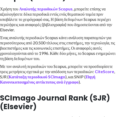
Χρήση του
Αναλυτής περιοδικών Scopus
, μπορείτε επίσης να
αξιολογήσετε δέκα περιοδικά εντός ενός θεματικού τομέα πριν
υποβάλετε το χειρόγραφό σας. Η βάση δεδομένων Scopus περιέχει
περιλήψεις και αναφορές (βιβλιογραφία) που δημοσιεύονται από την
Elsevier.
Ένας αναλυτής περιοδικών Scopus κάνει ανάλυση παραπομπών για
περισσότερους από 20.500 τίτλους στις επιστήμες, την τεχνολογία, τις
βιοεπιστήμες και τις κοινωνικές επιστήμες. Οι αναφορές αυτές
χρονολογούνται από το 1996. Κάθε δύο μήνες, το Scopus ενημερώνει
τη βάση δεδομένων του.
Με τον αναλυτή περιοδικών του Scopus, μπορείτε να προσδιορίσετε
τρεις μετρήσεις σχετικά με την απόδοση των περιοδικών:
CiteScore
,
SJR (
Κατάταξη περιοδικού SCImago
), και SNIP (
Πηγή
Κανονικοποιημένος αντίκτυπος ανά έγγραφο
).
SCImago Journal Rank (SJR)
(Elsevier)