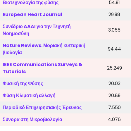
Βιοτεχνολογία της φύσης
54.91
European Heart Journal
29.98
Συνέδριο AAAI για την Τεχνητή
3.055
Νοημοσύνη
Nature Reviews. Μοριακή κυτταρική
94.44
βιολογία
IEEE Communications Surveys &
25.249
Tutorials
Φυσική της Φύσης
20.03
Φύση Κλιματική αλλαγή
20.89
Περιοδικό Επιχειρησιακής Έρευνας
7.550
Σύνορα στη Μικροβιολογία
4.076