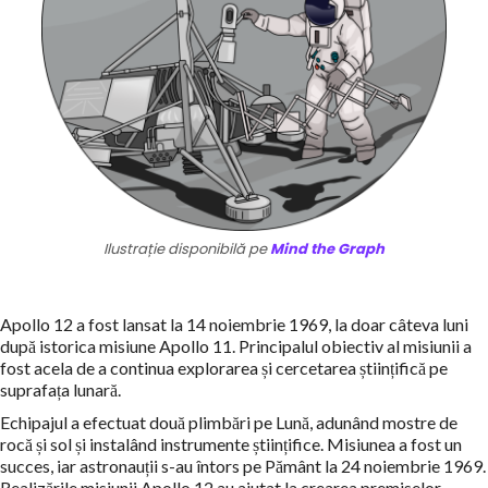
Ilustrație disponibilă pe
Mind the Graph
Apollo 12 a fost lansat la 14 noiembrie 1969, la doar câteva luni
după istorica misiune Apollo 11. Principalul obiectiv al misiunii a
fost acela de a continua explorarea și cercetarea științifică pe
suprafața lunară.
Echipajul a efectuat două plimbări pe Lună, adunând mostre de
rocă și sol și instalând instrumente științifice. Misiunea a fost un
succes, iar astronauții s-au întors pe Pământ la 24 noiembrie 1969.
Realizările misiunii Apollo 12 au ajutat la crearea premiselor