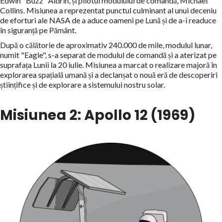
Edwin "Buzz" Aldrin, și pilotul modulului de comandă, Michael
Collins. Misiunea a reprezentat punctul culminant al unui deceniu
de eforturi ale NASA de a aduce oameni pe Lună și de a-i readuce
în siguranță pe Pământ.
După o călătorie de aproximativ 240.000 de mile, modulul lunar,
numit "Eagle", s-a separat de modulul de comandă și a aterizat pe
suprafața Lunii la 20 iulie. Misiunea a marcat o realizare majoră în
explorarea spațială umană și a declanșat o nouă eră de descoperiri
științifice și de explorare a sistemului nostru solar.
Misiunea 2: Apollo 12 (1969)