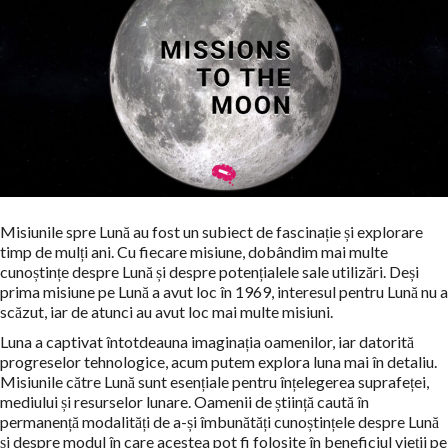
Misiunile spre Lună au fost un subiect de fascinație și explorare
timp de mulți ani. Cu fiecare misiune, dobândim mai multe
cunoștințe despre Lună și despre potențialele sale utilizări. Deși
prima misiune pe Lună a avut loc în 1969, interesul pentru Lună nu a
scăzut, iar de atunci au avut loc mai multe misiuni.
Luna a captivat întotdeauna imaginația oamenilor, iar datorită
progreselor tehnologice, acum putem explora luna mai în detaliu.
Misiunile către Lună sunt esențiale pentru înțelegerea suprafeței,
mediului și resurselor lunare. Oamenii de știință caută în
permanență modalități de a-și îmbunătăți cunoștințele despre Lună
și despre modul în care acestea pot fi folosite în beneficiul vieții pe