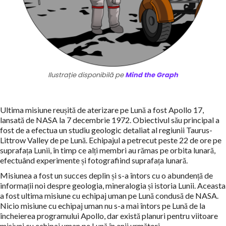
Ilustrație disponibilă pe
Mind the Graph
Ultima misiune reușită de aterizare pe Lună a fost Apollo 17,
lansată de NASA la 7 decembrie 1972. Obiectivul său principal a
fost de a efectua un studiu geologic detaliat al regiunii Taurus-
Littrow Valley de pe Lună. Echipajul a petrecut peste 22 de ore pe
suprafața Lunii, în timp ce alți membri au rămas pe orbita lunară,
efectuând experimente și fotografiind suprafața lunară.
Misiunea a fost un succes deplin și s-a întors cu o abundență de
informații noi despre geologia, mineralogia și istoria Lunii. Aceasta
a fost ultima misiune cu echipaj uman pe Lună condusă de NASA.
Nicio misiune cu echipaj uman nu s-a mai întors pe Lună de la
încheierea programului Apollo, dar există planuri pentru viitoare
misiuni cu echipaj uman pe Lună în anii următori.