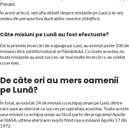
Pământ.
În acest articol, veți afla detalii despre misiunile pe Lună și le veți
vedea din perspectiva ilustrațiilor noastre științifice.
Câte misiuni pe Lună au fost efectuate?
De la primele încercări de a ajunge pe Lună, au existat peste 100 de
misiuni către satelitul natural al Pământului. Cu toate acestea, nu
toate misiunile au avut succes, iar mai multe încercări s-au soldat
cu un eșec.
De câte ori au mers oamenii
pe Lună?
În total, au existat 24 de misiuni cu echipaj uman pe Lună, dintre
care șase au aterizat cu succes pe suprafața acesteia. Toate aceste
șase misiuni cu echipaj uman au făcut parte din programul Apollo
al NASA, ultima aterizare reușită fiind cea a misiunii Apollo 17 din
1972.