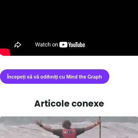
Începeți să vă odihniți cu Mind the Graph
Articole conexe