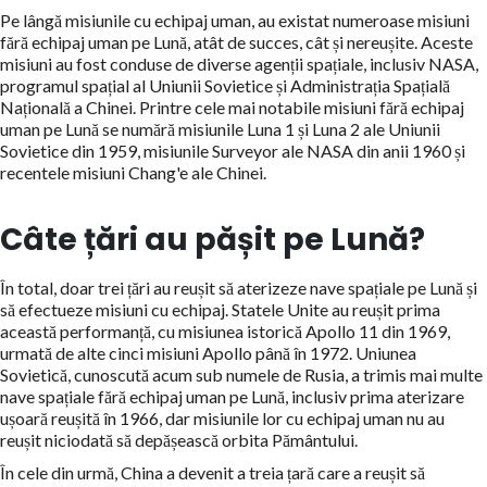
Pe lângă misiunile cu echipaj uman, au existat numeroase misiuni
fără echipaj uman pe Lună, atât de succes, cât și nereușite. Aceste
misiuni au fost conduse de diverse agenții spațiale, inclusiv NASA,
programul spațial al Uniunii Sovietice și Administrația Spațială
Națională a Chinei. Printre cele mai notabile misiuni fără echipaj
uman pe Lună se numără misiunile Luna 1 și Luna 2 ale Uniunii
Sovietice din 1959, misiunile Surveyor ale NASA din anii 1960 și
recentele misiuni Chang'e ale Chinei.
Câte țări au pășit pe Lună?
În total, doar trei țări au reușit să aterizeze nave spațiale pe Lună și
să efectueze misiuni cu echipaj. Statele Unite au reușit prima
această performanță, cu misiunea istorică Apollo 11 din 1969,
urmată de alte cinci misiuni Apollo până în 1972. Uniunea
Sovietică, cunoscută acum sub numele de Rusia, a trimis mai multe
nave spațiale fără echipaj uman pe Lună, inclusiv prima aterizare
ușoară reușită în 1966, dar misiunile lor cu echipaj uman nu au
reușit niciodată să depășească orbita Pământului.
În cele din urmă, China a devenit a treia țară care a reușit să