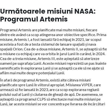
Următoarele misiuni NASA:
Programul Artemis
Programul Artemis are planificate mai multe misiuni, fiecare
dintre ele având ca scop atingerea unor obiective specifice. Prima
misiune, Artemis I, a fost lansată fără echipaj în 2021, iar scopul
acesteia a fost de a testa sistemul de lansare spațială și nava
spațială Orion. Cea de-a doua misiune, Artemis II, se așteaptă să fie
o misiune cu echipaj care va orbita în jurul Lunii în curând, în 2024.
Cea de-a treia misiune, Artemis III, este așteptată să aterizeze
oameni pe suprafața Lunii. Aceste misiuni reprezintă un pas înainte
semnificativ în explorarea Lunii și se așteaptă ca ele să ne ajute să
aflăm mai multe despre potențialul Lunii.
În afară de programul Artemis, există alte câteva misiuni
planificate spre Lună în viitorul apropiat. Misiunea VIPER, care
urmează să fie lansată în 2023, are ca scop explorarea regiunii
polului sud al Lunii și căutarea de gheață de apă. De asemenea, se
așteaptă ca programul CLPS să efectueze mai multe misiuni pe
Lună, iar aceste misiuni se vor concentra pe livrarea de încărcături