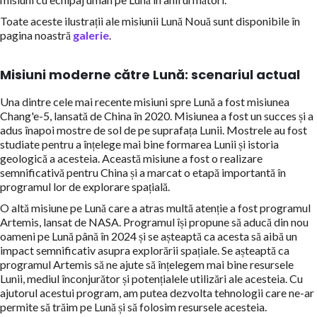
Toate aceste ilustrații ale misiunii Lună Nouă sunt disponibile în
pagina noastră
galerie
.
Misiuni moderne către Lună: scenariul actual
Una dintre cele mai recente misiuni spre Lună a fost misiunea
Chang'e-5, lansată de China în 2020. Misiunea a fost un succes și a
adus înapoi mostre de sol de pe suprafața Lunii. Mostrele au fost
studiate pentru a înțelege mai bine formarea Lunii și istoria
geologică a acesteia. Această misiune a fost o realizare
semnificativă pentru China și a marcat o etapă importantă în
programul lor de explorare spațială.
O altă misiune pe Lună care a atras multă atenție a fost programul
Artemis, lansat de NASA. Programul își propune să aducă din nou
oameni pe Lună până în 2024 și se așteaptă ca acesta să aibă un
impact semnificativ asupra explorării spațiale. Se așteaptă ca
programul Artemis să ne ajute să înțelegem mai bine resursele
Lunii, mediul înconjurător și potențialele utilizări ale acesteia. Cu
ajutorul acestui program, am putea dezvolta tehnologii care ne-ar
permite să trăim pe Lună și să folosim resursele acesteia.