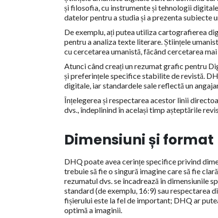
și filosofia, cu instrumente și tehnologii digita
datelor pentru a studia și a prezenta subiecte 
De exemplu, ați putea utiliza cartografierea di
pentru a analiza texte literare. Științele umanis
cu cercetarea umanistă, făcând cercetarea mai i
Atunci când creați un rezumat grafic pentru Dig
și preferințele specifice stabilite de revistă.
digitale, iar standardele sale reflectă un angaj
Înțelegerea și respectarea acestor linii direct
dvs., îndeplinind în același timp așteptările revis
Dimensiuni și format
DHQ poate avea cerințe specifice privind dimen
trebuie să fie o singură imagine care să fie clară
rezumatul dvs. se încadrează în dimensiunile sp
standard (de exemplu, 16:9) sau respectarea di
fișierului este la fel de important; DHQ ar p
optimă a imaginii.