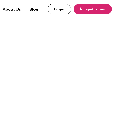
About Us
Blog
Login
Începeți acum