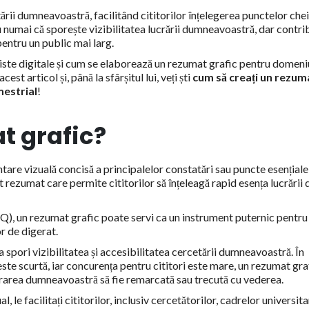
ării dumneavoastră, facilitând cititorilor înțelegerea punctelor che
u numai că sporește vizibilitatea lucrării dumneavoastră, dar contri
pentru un public mai larg.
niste digitale și cum se elaborează un rezumat grafic pentru domeni
t articol și, până la sfârșitul lui, veți ști
cum să creați un rezum
mestrial
!
t grafic?
tare vizuală concisă a principalelor constatări sau puncte esențiale
 rezumat care permite cititorilor să înțeleagă rapid esența lucrării 
.
), un rezumat grafic poate servi ca un instrument puternic pentru
r de digerat.
a spori vizibilitatea și accesibilitatea cercetării dumneavoastră. În
ste scurtă, iar concurența pentru cititori este mare, un rezumat gra
crarea dumneavoastră să fie remarcată sau trecută cu vederea.
e facilitați cititorilor, inclusiv cercetătorilor, cadrelor universita