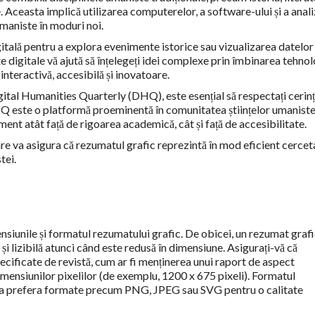
le. Aceasta implică utilizarea computerelor, a software-ului și a anali
umaniste în moduri noi.
gitală pentru a explora evenimente istorice sau vizualizarea datelor
te digitale vă ajută să înțelegeți idei complexe prin îmbinarea tehnol
nteractivă, accesibilă și inovatoare.
ital Humanities Quarterly (DHQ), este esențial să respectați cerinț
 DHQ este o platformă proeminentă în comunitatea științelor umanist
ament atât față de rigoarea academică, cât și față de accesibilitate.
oare va asigura că rezumatul grafic reprezintă în mod eficient cerce
tei.
siunile și formatul rezumatului grafic. De obicei, un rezumat graf
 și lizibilă atunci când este redusă în dimensiune. Asigurați-vă că
ecificate de revistă, cum ar fi menținerea unui raport de aspect
mensiunilor pixelilor (de exemplu, 1200 x 675 pixeli). Formatul
utea prefera formate precum PNG, JPEG sau SVG pentru o calitate