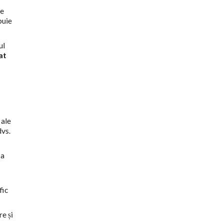
ie
buie
ul
at
 ale
dvs.
 a
fic
re și