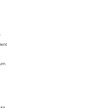
ă
ient
cum
tura