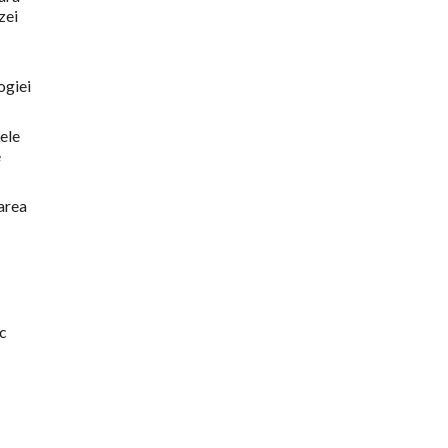
zei
ogiei
ele
e
tarea
ic