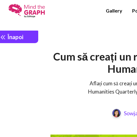
Gallery
P
Înapoi
Cum să creați un 
Human
Aflați cum să creați 
Humanities Quarterly c
Sowj