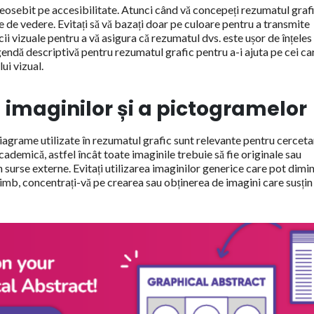
osebit pe accesibilitate. Atunci când vă concepeți rezumatul grafi
țe de vedere. Evitați să vă bazați doar pe culoare pentru a transmite
dicii vizuale pentru a vă asigura că rezumatul dvs. este ușor de înțeles
 legendă descriptivă pentru rezumatul grafic pentru a-i ajuta pe cei ca
ui vizual.
 imaginilor și a pictogramelor
iagrame utilizate în rezumatul grafic sunt relevante pentru cercet
emică, astfel încât toate imaginile trebuie să fie originale sau
surse externe. Evitați utilizarea imaginilor generice care pot dimi
imb, concentrați-vă pe crearea sau obținerea de imagini care susțin 