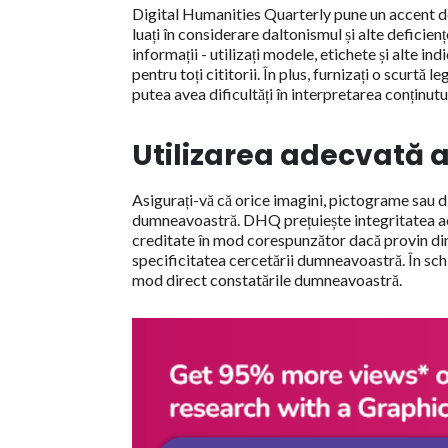
Digital Humanities Quarterly pune un accent de
luați în considerare daltonismul și alte deficien
informații - utilizați modele, etichete și alte in
pentru toți cititorii. În plus, furnizați o scurtă
putea avea dificultăți în interpretarea conținutul
Utilizarea adecvată a
Asigurați-vă că orice imagini, pictograme sau d
dumneavoastră. DHQ prețuiește integritatea acad
creditate în mod corespunzător dacă provin din 
specificitatea cercetării dumneavoastră. În sch
mod direct constatările dumneavoastră.