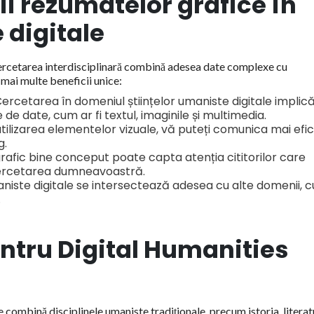
rii rezumatelor grafice în
 digitale
 cercetarea interdisciplinară combină adesea date complexe cu
mai multe beneficii unice:
Cercetarea în domeniul științelor umaniste digitale implic
de date, cum ar fi textul, imaginile și multimedia.
 utilizarea elementelor vizuale, vă puteți comunica mai efic
g.
rafic bine conceput poate capta atenția cititorilor care
cercetarea dumneavoastră.
maniste digitale se intersectează adesea cu alte domenii, 
.
entru Digital Humanities
e combină disciplinele umaniste tradiționale, precum istoria, litera