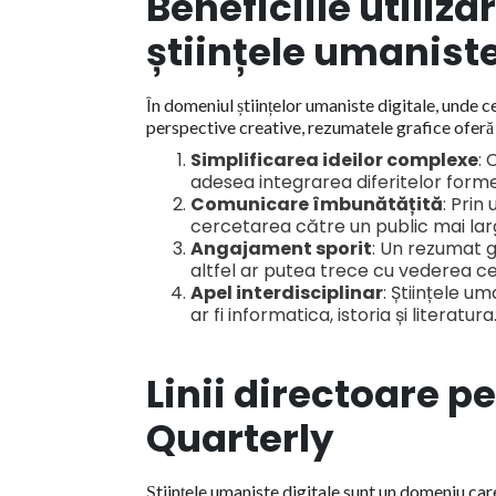
Beneficiile utiliză
științele umaniste
În domeniul științelor umaniste digitale, unde
perspective creative, rezumatele grafice oferă 
Simplificarea ideilor complexe
: 
adesea integrarea diferitelor forme 
Comunicare îmbunătățită
: Prin
cercetarea către un public mai lar
Angajament sporit
: Un rezumat g
altfel ar putea trece cu vederea 
Apel interdisciplinar
: Științele u
ar fi informatica, istoria și literatura
Linii directoare p
Quarterly
Științele umaniste digitale sunt un domeniu car