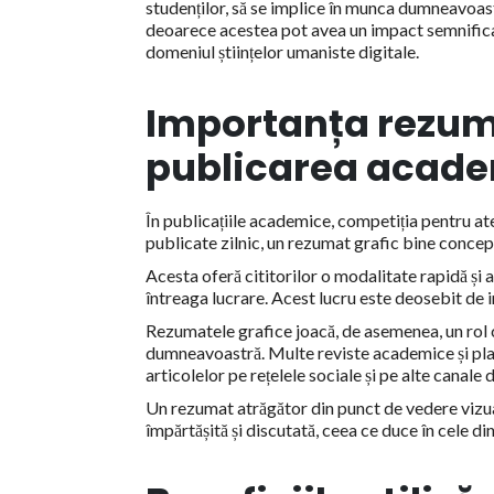
studenților, să se implice în munca dumneavoas
deoarece acestea pot avea un impact semnificat
domeniul științelor umaniste digitale.
Importanța rezuma
publicarea acad
În publicațiile academice, competiția pentru ate
publicate zilnic, un rezumat grafic bine concep
Acesta oferă cititorilor o modalitate rapidă și at
întreaga lucrare. Acest lucru este deosebit de im
Rezumatele grafice joacă, de asemenea, un rol cr
dumneavoastră. Multe reviste academice și pla
articolelor pe rețelele sociale și pe alte canale 
Un rezumat atrăgător din punct de vedere vizual
împărtășită și discutată, ceea ce duce în cele di