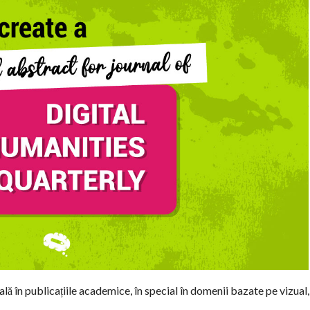
 în publicațiile academice, în special în domenii bazate pe vizual,