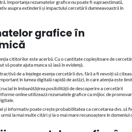
tră. Importanța rezumatelor grafice nu poate fi supraestimată,
iv asupra extinderii și impactului cercetării dumneavoastră în
telor grafice în
emică
nția cititorilor este acerbă. Cu o cantitate copleșitoare de cercetăr
ut vă poate ajuta munca să iasă în evidență.
ractivă de a înțelege esența cercetării dvs. fără a fi nevoiți să citea
portant în lumea digitală rapidă de astăzi, în care atenția este limi
ucial în îmbunătățirea posibilității de descoperire a cercetării
tforme online utilizează rezumatele grafice ca mijloc de promovar
digitale.
 și informativ poate crește probabilitatea ca cercetarea dvs. să fi
n urmă la mai multe citări și la o mai mare recunoaștere în domeniul 