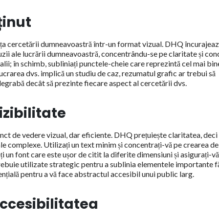
ținut
ența cercetării dumneavoastră într-un format vizual. DHQ încurajea
zii ale lucrării dumneavoastră, concentrându-se pe claritate și conc
talii; în schimb, subliniați punctele-cheie care reprezintă cel mai bin
rarea dvs. implică un studiu de caz, rezumatul grafic ar trebui să
egrabă decât să prezinte fiecare aspect al cercetării dvs.
izibilitate
nct de vedere vizual, dar eficiente. DHQ prețuiește claritatea, deci
le complexe. Utilizați un text minim și concentrați-vă pe crearea de
 un font care este ușor de citit la diferite dimensiuni și asigurați-vă
rebuie utilizate strategic pentru a sublinia elementele importante f
ențială pentru a vă face abstractul accesibil unui public larg.
ccesibilitatea