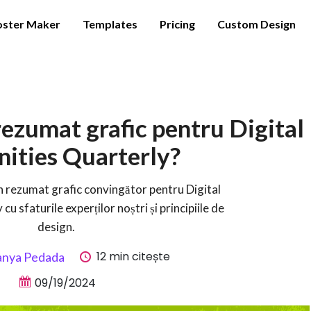
oster Maker
Templates
Pricing
Custom Design
rezumat grafic pentru Digital
ities Quarterly?
un rezumat grafic convingător pentru Digital
u sfaturile experților noștri și principiile de
design.
12 min citește
anya Pedada
09/19/2024