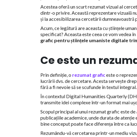
Acestea oferă un scurt rezumat vizual al cercet
dintr-o privire. Această reprezentare vizuală n
și la accesibilizarea cercetării dumneavoastră 
Acum, ce legătură are aceasta cu științele uma
specificat? Aceasta este ceea ce vom vedea în aces
grafic pentru științele umaniste digitale tri
Ce este un rezuma
Prin definiție, o
rezumat grafic
este o reprezen
lucrării dvs. de cercetare. Acesta servește drept
fără a fi nevoie să se scufunde în textul integral
În contextul Digital Humanities Quarterly (DHQ
transmite idei complexe într-un format mai ușo
Scopul principal al unui rezumat grafic este de 
publicațiile academice, unde durata de atenție e
bine conceput poate face diferența între ca lu
Rezumându-vă cercetarea printr-un mediu vizual, l