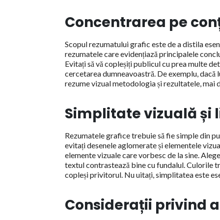
Concentrarea pe con
Scopul rezumatului grafic este de a distila es
rezumatele care evidențiază principalele conclu
Evitați să vă copleșiți publicul cu prea multe de
cercetarea dumneavoastră. De exemplu, dacă luc
rezume vizual metodologia și rezultatele, mai d
Simplitate vizuală și l
Rezumatele grafice trebuie să fie simple din pu
evitați desenele aglomerate și elementele vizua
elemente vizuale care vorbesc de la sine. Alegeți
textul contrastează bine cu fundalul. Culorile t
copleși privitorul. Nu uitați, simplitatea este es
Considerații privind a