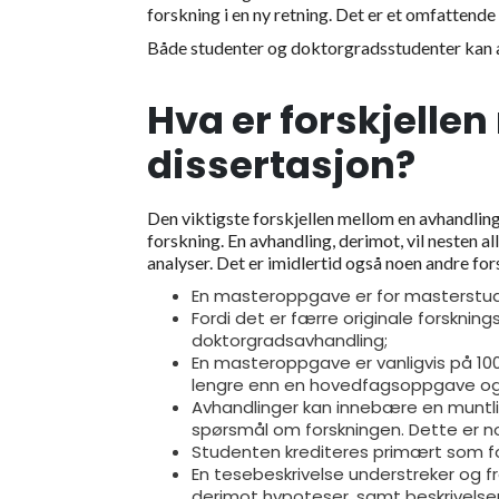
forskning i en ny retning. Det er et omfattende
Både studenter og doktorgradsstudenter kan 
Hva er forskjelle
dissertasjon?
Den viktigste forskjellen mellom en avhandlin
forskning. En avhandling, derimot, vil nesten 
analyser. Det er imidlertid også noen andre fors
En masteroppgave er for masterstude
Fordi det er færre originale forskning
doktorgradsavhandling;
En masteroppgave er vanligvis på 100
lengre enn en hovedfagsoppgave og 
Avhandlinger kan innebære en muntli
spørsmål om forskningen. Dette er no
Studenten krediteres primært som fo
En tesebeskrivelse understreker og f
derimot hypoteser, samt beskrivelser