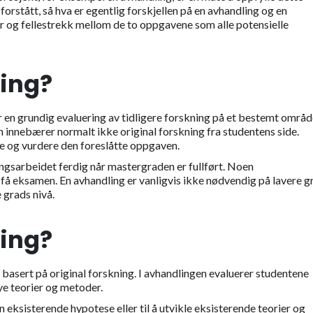
forstått, så hva er egentlig forskjellen på en avhandling og en
r og fellestrekk mellom de to oppgavene som alle potensielle
ling?
 en grundig evaluering av tidligere forskning på et bestemt områd
n innebærer normalt ikke original forskning fra studentens side.
ge og vurdere den foreslåtte oppgaven.
ingsarbeidet ferdig når mastergraden er fullført. Noen
å eksamen. En avhandling er vanligvis ikke nødvendig på lavere g
e grads nivå.
ling?
basert på original forskning. I avhandlingen evaluerer studentene
nye teorier og metoder.
n eksisterende hypotese eller til å utvikle eksisterende teorier og