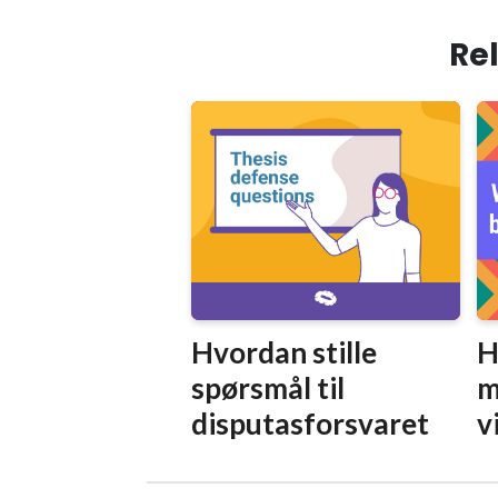
Rel
Hvordan stille
H
spørsmål til
m
disputasforsvaret
v