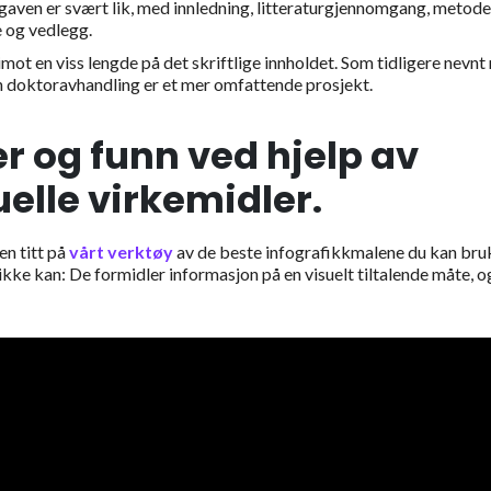
en er svært lik, med innledning, litteraturgjennomgang, metode
te og vedlegg.
t en viss lengde på det skriftlige innholdet. Som tidligere nevnt
n doktoravhandling er et mer omfattende prosjekt.
r og funn ved hjelp av
uelle virkemidler.
en titt på
vårt verktøy
av de beste infografikkmalene du kan bru
kke kan: De formidler informasjon på en visuelt tiltalende måte, o