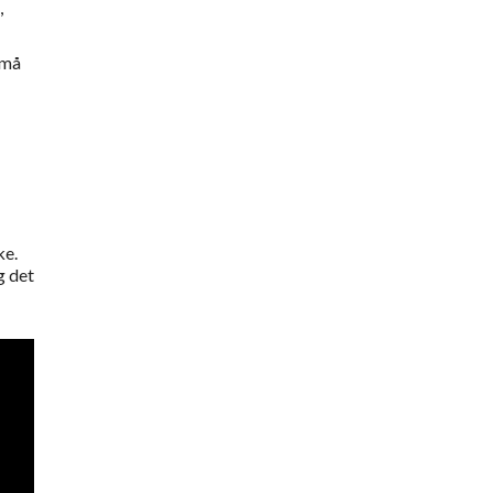
,
 må
ke.
g det