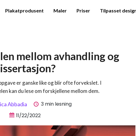
Plakatprodusent
Maler
Priser
Tilpasset desig
llen mellom avhandling og
issertasjon?
ave er ganske like og blir ofte forvekslet. I
elen kan du lese om forskjellene mellom dem.
3 min lesning
ica Abbadia
11/22/2022