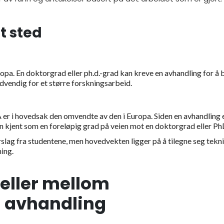
t sted
uropa. En doktorgrad eller ph.d.-grad kan kreve en avhandling for å b
vendig for et større forskningsarbeid.
A er i hovedsak den omvendte av den i Europa. Siden en avhandling 
den kjent som en foreløpig grad på veien mot en doktorgrad eller Ph
slag fra studentene, men hovedvekten ligger på å tilegne seg tekn
ning.
jeller mellom
 avhandling