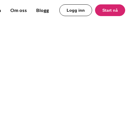
n
Om oss
Blogg
Logg inn
Start nå