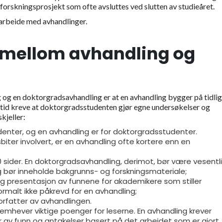
 forskningsprosjekt som ofte avsluttes ved slutten av studieåret.
arbeide med avhandlinger.
n mellom avhandling og
g og en doktorgradsavhandling er at en avhandling bygger på tidli
alltid kreve at doktorgradsstudenten gjør egne undersøkelser og
kjeller:
nter, og en avhandling er for doktorgradsstudenter.
sbiter involvert, er en avhandling ofte kortere enn en
 sider. En doktorgradsavhandling, derimot, bør være vesentl
bør inneholde bakgrunns- og forskningsmateriale;
g presentasjon av funnene for akademikere som stiller
rmalt ikke påkrevd for en avhandling;
rfatter av avhandlingen.
remhever viktige poenger for leserne. En avhandling krever
 av funn og antakelser basert på det arbeidet som er gjort.