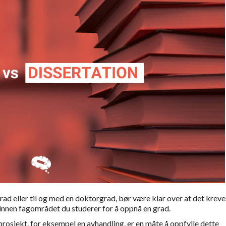
ad eller til og med en doktorgrad, bør være klar over at det kreve
 innen fagområdet du studerer for å oppnå en grad.
rosjekt, for eksempel en avhandling, er en måte å oppfylle dette