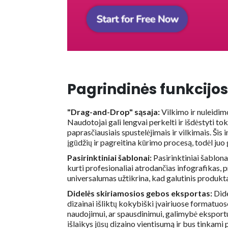
Pagrindinės funkcijos
"Drag-and-Drop" sąsaja:
Vilkimo ir nuleidim
Naudotojai gali lengvai perkelti ir išdėstyti to
paprasčiausiais spustelėjimais ir vilkimais. Ši
įgūdžių ir pagreitina kūrimo procesą, todėl juo g
Pasirinktiniai šablonai:
Pasirinktiniai šablonai
kurti profesionaliai atrodančias infografikas, 
universalumas užtikrina, kad galutinis produktas
Didelės skiriamosios gebos eksportas:
Dide
dizainai išliktų kokybiški įvairiuose formatuo
naudojimui, ar spausdinimui, galimybė eksportuo
išlaikys jūsų dizaino vientisumą ir bus tinkami