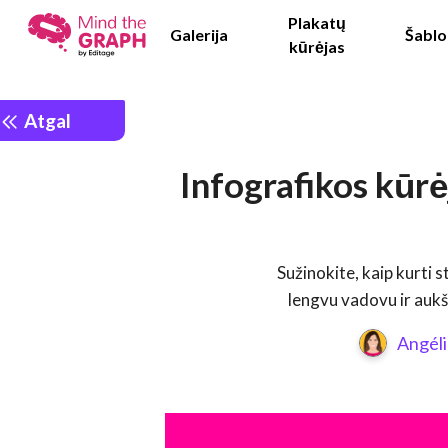
Plakatų
Galerija
Šablo
kūrėjas
Atgal
Infografikos kūrė
Sužinokite, kaip kurti 
lengvu vadovu ir aukš
Angéli