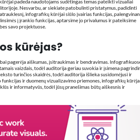
ų kūrėjai padeda naudotojams sudėtingas temas pateikti vizualiai
itorijoje. Nesvarbu, ar siekiate patobulinti pristatymus, padidinti
trauklesnį, infografikų kūrėjai siūlo įvairias funkcijas, palengvinan
linsimės į įrankio funkcijas, aptarsime jo privalumus ir pateiksime
ybes savo projektuose.
kos kūrėjas?
bai pagerėja aiškumas, įsitraukimas ir bendravimas. Infografikuos
mais vaizdais, todėl auditorija geriau suvokia ir įsimena pagrindi
ksto turinčios skaidrės, todėl auditorija išlieka susidomėjusi ir
 funkcijas ir duomenų vizualizavimo priemones, infografikų kūrėja
klūs ir informatyvūs, todėl jūsų pranešimas būtų aiškesnis ir