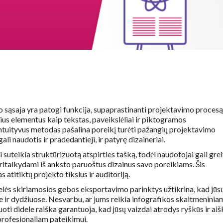
o sąsaja yra patogi funkcija, supaprastinanti projektavimo procesą
kius elementus kaip tekstas, paveikslėliai ir piktogramos
s intuityvus metodas pašalina poreikį turėti pažangių projektavimo
ali naudotis ir pradedantieji, ir patyrę dizaineriai.
 suteikia struktūrizuotą atspirties tašką, todėl naudotojai gali grei
pritaikydami iš anksto paruoštus dizainus savo poreikiams. Šis
 atitiktų projekto tikslus ir auditoriją.
lės skiriamosios gebos eksportavimo parinktys užtikrina, kad jūs
se ir dydžiuose. Nesvarbu, ar jums reikia infografikos skaitmeninia
ti didele raiška garantuoja, kad jūsų vaizdai atrodys ryškūs ir aiš
 profesionaliam pateikimui.