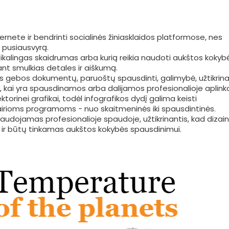
ternete ir bendrinti socialinės žiniasklaidos platformose, nes
o pusiausvyrą.
 reikalingas skaidrumas arba kurią reikia naudoti aukštos kokyb
t smulkias detales ir aiškumą.
ios gebos dokumentų, paruoštų spausdinti, galimybė, užtikrina
ę, kai yra spausdinamos arba dalijamos profesionalioje aplinko
torinei grafikai, todėl infografikos dydį galima keisti
airioms programoms - nuo skaitmeninės iki spausdintinės.
naudojamas profesionalioje spaudoje, užtikrinantis, kad dizai
žio ir būtų tinkamas aukštos kokybės spausdinimui.