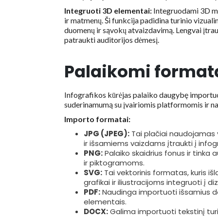
Integruoti 3D elementai:
Integruodami 3D mod
ir matmenų. Ši funkcija padidina turinio vizuali
duomenų ir sąvokų atvaizdavimą. Lengvai įtrauk
patraukti auditorijos dėmesį.
Palaikomi format
Infografikos kūrėjas palaiko daugybę importuo
suderinamumą su įvairiomis platformomis ir na
Importo formatai:
JPG (JPEG):
Tai plačiai naudojamas 
ir išsamiems vaizdams įtraukti į infogr
PNG:
Palaiko skaidrius fonus ir tinka
ir piktogramoms.
SVG:
Tai vektorinis formatas, kuris iš
grafikai ir iliustracijoms integruoti į di
PDF:
Naudinga importuoti išsamius dok
elementais.
DOCX:
Galima importuoti tekstinį turi