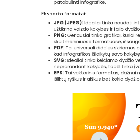
patobulinti infografike.
Eksporto formatai:
JPG (JPEG):
Idealiai tinka naudoti in
užtikrina vaizdo kokybės ir failo dydži
PNG:
Geriausiai tinka grafikai, kuriai
skaitmeniniuose formatuose, išsaugan
PDF:
Tai universali didelės skiriamos
kad infografikos išlaikytų savo kokyb
SVG:
Idealiai tinka keičiamo dydžio vek
neprarandant kokybės, todėl tinka įv
EPS:
Tai vektorinis formatas, dažnai 
išliktų ryškus ir aiškus bet kokio dyd