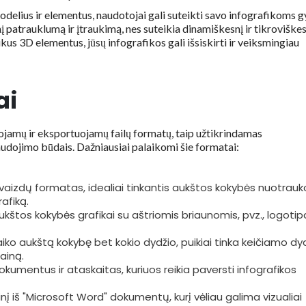
elius ir elementus, naudotojai gali suteikti savo infografikoms g
nį patrauklumą ir įtraukimą, nes suteikia dinamiškesnį ir tikroviškes
us 3D elementus, jūsų infografikos gali išsiskirti ir veiksmingiau
ai
jamų ir eksportuojamų failų formatų, taip užtikrindamas
udojimo būdais. Dažniausiai palaikomi šie formatai:
vaizdų formatas, idealiai tinkantis aukštos kokybės nuotrau
afiką.
 aukštos kokybės grafikai su aštriomis briaunomis, pvz., logot
laiko aukštą kokybę bet kokio dydžio, puikiai tinka keičiamo dy
zainą.
umentus ir ataskaitas, kuriuos reikia paversti infografikos
nį iš "Microsoft Word" dokumentų, kurį vėliau galima vizualiai