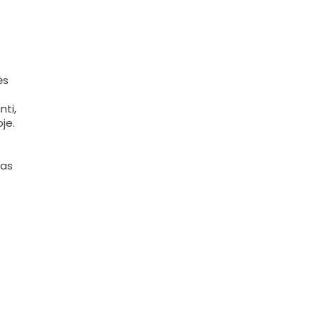
ės
nti,
je.
nas