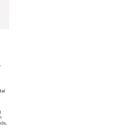
.
tai
ų
m
kūs,