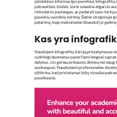
įsimintinos informacijos poreikiui, infografik
patraukliais būdais, kurie sulaukia atgarsio aud
rinkodaros pastangas, ar padaryti savo turinį pa
paveikių vaizdinių kūrimą. Šiame straipsnyje gi
patarimų, kaip maksimaliai išnaudoti jo galim
Kas yra infografi
Naudojant infografikų kūrėją pristatymuose la
sudėtingi duomenys paverčiami lengvai supranta
dalykus. Jos geriau prikausto dėmesį nei daug te
susikaupusi. Naudodami profesionalias dizaino
užtikrina, kad pristatymai būtų vizualiai patrau
paveikesnis.