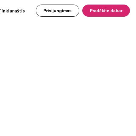
Tinklaraštis
Prisijungimas
Pradėkite dabar