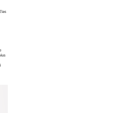
čias
e
nius
i