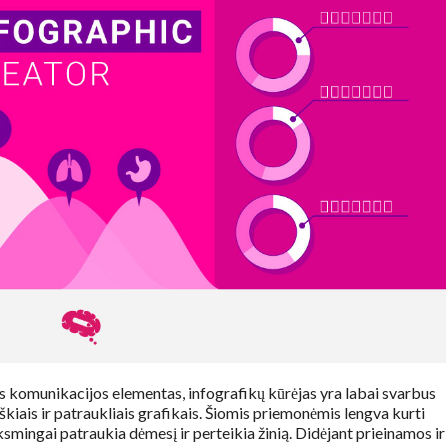
is komunikacijos elementas, infografikų kūrėjas yra labai svarbus
škiais ir patraukliais grafikais. Šiomis priemonėmis lengva kurti
smingai patraukia dėmesį ir perteikia žinią. Didėjant prieinamos ir