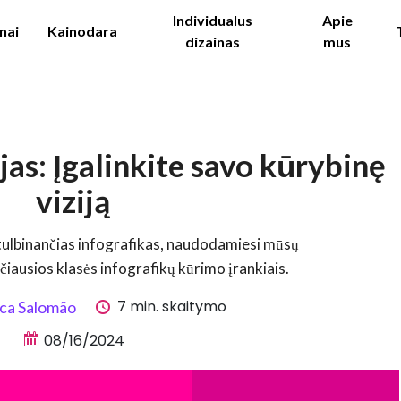
Individualus
Apie
nai
Kainodara
dizainas
mus
jas: Įgalinkite savo kūrybinę
viziją
stulbinančias infografikas, naudodamiesi mūsų
čiausios klasės infografikų kūrimo įrankiais.
7 min. skaitymo
ca Salomão
08/16/2024