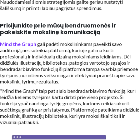
Naudodamiesi šiomis strategijomis galite geriau nustatyti
šališkumą ir priimti labiau pagrįstus sprendimus.
Prisijunkite prie mūsų bendruomenės ir
pakeiskite mokslinę komunikaciją
Mind the Graph
gali padėti mokslininkams paveikti savo
auditoriją, nes suteikia platformą, kurioje galima kurti
profesionalų ir individualų dizainą moksliniams leidiniams. Dėl
didžiulės iliustracijų bibliotekos, patogios vartotojo sąsajos ir
bendradarbiavimo funkcijų ši platforma tampa svarbia priemone
tyrėjams, norintiems veiksmingai ir efektyviai pranešti apie savo
mokslinių tyrimų rezultatus.
"Mind the Graph" taip pat siūlo bendradarbiavimo funkciją, kuri
leidžia keliems tyrėjams kartu dirbti prie vieno projekto. Ši
funkcija ypač naudinga tyrėjų grupėms, kurioms reikia sukurti
sudėtingą grafiką ar pristatymus. Platformoje pateikiama didžiulė
mokslinių iliustracijų biblioteka, kuri yra moksliškai tiksli ir
vizualiai patraukli.