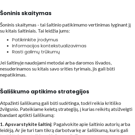
Šoninis skaitymas
Šoninis skaitymas - tai šaltinio patikimumo vertinimas lyginant jį
su kitais šaltiniais. Tai leidžia jums:
Patikrinkite įrodymus
Informacijos kontekstualizavimas
Rasti galimų trūkumų
Jei šaltinyje naudojami metodai arba daromos išvados,
nesuderinamos su kitais savo srities tyrimais, jis gali būti
nepatikimas.
Šališkumo aptikimo strategijos
Atpažinti šališkumą gali būti sudėtinga, todėl reikia kritiško
žvilgsnio. Pateikiame keletą strategijų, į kurias reikėtų atsižvelgti
bandant aptikti šališkumą:
1. Apsvarstykite šaltinį
: Pagalvokite apie šaltinio autorių arba
leidėją. Ar jie turi tam tikrą darbotvarkę ar šališkumą, kuris gali