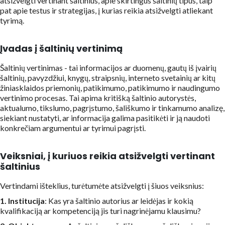
atsižvelgti vertinant šaltinius, apie skirtingus šaltinių tipus, taip
pat apie testus ir strategijas, į kurias reikia atsižvelgti atliekant
tyrimą.
Įvadas į šaltinių vertinimą
Šaltinių vertinimas - tai informacijos ar duomenų, gautų iš įvairių
šaltinių, pavyzdžiui, knygų, straipsnių, interneto svetainių ar kitų
žiniasklaidos priemonių, patikimumo, patikimumo ir naudingumo
vertinimo procesas. Tai apima kritišką šaltinio autorystės,
aktualumo, tikslumo, pagrįstumo, šališkumo ir tinkamumo analizę,
siekiant nustatyti, ar informacija galima pasitikėti ir ją naudoti
konkrečiam argumentui ar tyrimui pagrįsti.
Veiksniai, į kuriuos reikia atsižvelgti vertinant
šaltinius
Vertindami išteklius, turėtumėte atsižvelgti į šiuos veiksnius:
1. Institucija
: Kas yra šaltinio autorius ar leidėjas ir kokią
kvalifikaciją ar kompetenciją jis turi nagrinėjamu klausimu?