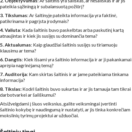
2. Objektyvumas
: Ar šaltinis yra šališkas, ar nešališkas ir ar jis
pateikia sąžiningą ir subalansuotą požiūrį?
3. Tikslumas
: Ar šaltinyje pateikta informacija yra faktinė,
patikrinama ir pagrįsta įrodymais?
4. Valiuta
: Kada šaltinis buvo paskelbtas arba paskutinį kartą
atnaujintas ir kiek jis susijęs su dominančia tema?
5. Aktualumas
: Kaip glaudžiai šaltinis susijęs su tiriamuoju
klausimu ar tema?
6. Dangtis
: Kiek išsami yra šaltinio informacija ir ar ji pakankamai
aprėpia nagrinėjamą temą?
7. Auditorija
: Kam skirtas šaltinis ir ar jame pateikiama tinkama
informacija?
8. Tikslas:
Kodėl šaltinis buvo sukurtas ir ar jis tarnauja tam tikrai
darbotvarkei ar šališkumui?
Atsižvelgdami į šiuos veiksnius, galite veiksmingai įvertinti
šaltinio kokybę ir naudingumą ir nustatyti, ar jis tinka konkrečiam
mokslinių tyrimų projektui ar užduočiai.
Šaltinių tipai