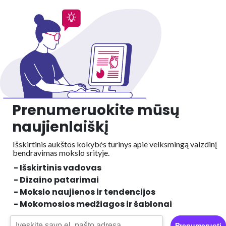
Prenumeruokite mūsų
naujienlaiškį
Išskirtinis aukštos kokybės turinys apie veiksmingą vaizdinį
bendravimas mokslo srityje.
- Išskirtinis vadovas
- Dizaino patarimai
- Mokslo naujienos ir tendencijos
- Mokomosios medžiagos ir šablonai
Prenumeruoti