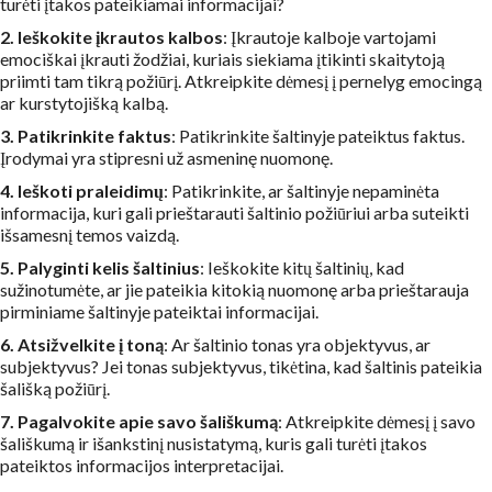
turėti įtakos pateikiamai informacijai?
2. Ieškokite įkrautos kalbos
: Įkrautoje kalboje vartojami
emociškai įkrauti žodžiai, kuriais siekiama įtikinti skaitytoją
priimti tam tikrą požiūrį. Atkreipkite dėmesį į pernelyg emocingą
ar kurstytojišką kalbą.
3. Patikrinkite faktus
: Patikrinkite šaltinyje pateiktus faktus.
Įrodymai yra stipresni už asmeninę nuomonę.
4. Ieškoti praleidimų
: Patikrinkite, ar šaltinyje nepaminėta
informacija, kuri gali prieštarauti šaltinio požiūriui arba suteikti
išsamesnį temos vaizdą.
5. Palyginti kelis šaltinius
: Ieškokite kitų šaltinių, kad
sužinotumėte, ar jie pateikia kitokią nuomonę arba prieštarauja
pirminiame šaltinyje pateiktai informacijai.
6. Atsižvelkite į toną
: Ar šaltinio tonas yra objektyvus, ar
subjektyvus? Jei tonas subjektyvus, tikėtina, kad šaltinis pateikia
šališką požiūrį.
7. Pagalvokite apie savo šališkumą
: Atkreipkite dėmesį į savo
šališkumą ir išankstinį nusistatymą, kuris gali turėti įtakos
pateiktos informacijos interpretacijai.