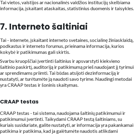
Tai vietos, valstijos ar nacionalinės valdžios institucijų skelbiama
informacija, įskaitant ataskaitas, statistinius duomenis ir taisykles.
7. Interneto šaltiniai
Tai - internete, įskaitant interneto svetaines, socialinę žiniasklaidą,
podkastus ir interneto forumus, prieinama informacija, kurios
kokybė ir patikimumas gali skirtis.
Svarbu kruopščiai įvertinti šaltinius ir apsvarstyti kiekvieno
šaltinio paskirtį, auditoriją ir patikimumą prieš naudojant jį tyrimui
ar sprendimams priimti. Tai būdas atsijoti dezinformaciją ir
nustatyti, ar turėtumėte ją naudoti savo tyrime. Naudingi metodai
yra CRAAP testas ir šoninis skaitymas.
CRAAP testas
CRAAP testas - tai sistema, naudojama šaltinių patikimumui ir
patikimumui įvertinti. Taikydami CRAAP testą šaltiniams, su
kuriais susiduriate, galite nustatyti, ar informacija yra pakankamai
patikima ir patikima, kad ja galėtumėte naudotis atlikdami