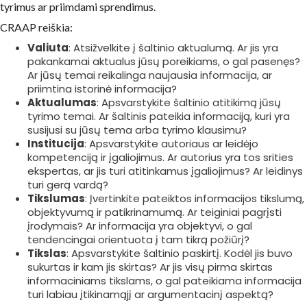
tyrimus ar priimdami sprendimus.
CRAAP reiškia:
Valiuta
: Atsižvelkite į šaltinio aktualumą. Ar jis yra
pakankamai aktualus jūsų poreikiams, o gal pasenęs?
Ar jūsų temai reikalinga naujausia informacija, ar
priimtina istorinė informacija?
Aktualumas
: Apsvarstykite šaltinio atitikimą jūsų
tyrimo temai. Ar šaltinis pateikia informaciją, kuri yra
susijusi su jūsų tema arba tyrimo klausimu?
Institucija
: Apsvarstykite autoriaus ar leidėjo
kompetenciją ir įgaliojimus. Ar autorius yra tos srities
ekspertas, ar jis turi atitinkamus įgaliojimus? Ar leidinys
turi gerą vardą?
Tikslumas
: Įvertinkite pateiktos informacijos tikslumą,
objektyvumą ir patikrinamumą. Ar teiginiai pagrįsti
įrodymais? Ar informacija yra objektyvi, o gal
tendencingai orientuota į tam tikrą požiūrį?
Tikslas
: Apsvarstykite šaltinio paskirtį. Kodėl jis buvo
sukurtas ir kam jis skirtas? Ar jis visų pirma skirtas
informaciniams tikslams, o gal pateikiama informacija
turi labiau įtikinamąjį ar argumentacinį aspektą?