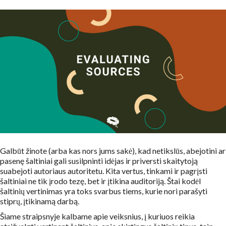
Galbūt žinote (arba kas nors jums sakė), kad netikslūs, abejotini ar
pasenę šaltiniai gali susilpninti idėjas ir priversti skaitytoją
suabejoti autoriaus autoritetu. Kita vertus, tinkami ir pagrįsti
šaltiniai ne tik įrodo tezę, bet ir įtikina auditoriją. Štai kodėl
šaltinių vertinimas yra toks svarbus tiems, kurie nori parašyti
stiprų, įtikinamą darbą.
Šiame straipsnyje kalbame apie veiksnius, į kuriuos reikia