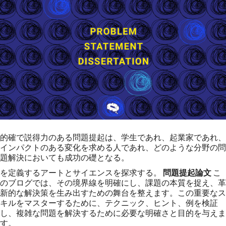
的確で説得力のある問題提起は、学生であれ、起業家であれ、
インパクトのある変化を求める人であれ、どのような分野の問
題解決においても成功の礎となる。
を定義するアートとサイエンスを探求する。
問題提起論文
こ
のブログでは、その境界線を明確にし、課題の本質を捉え、革
新的な解決策を生み出すための舞台を整えます。この重要なス
キルをマスターするために、テクニック、ヒント、例を検証
し、複雑な問題を解決するために必要な明確さと目的を与えま
す。