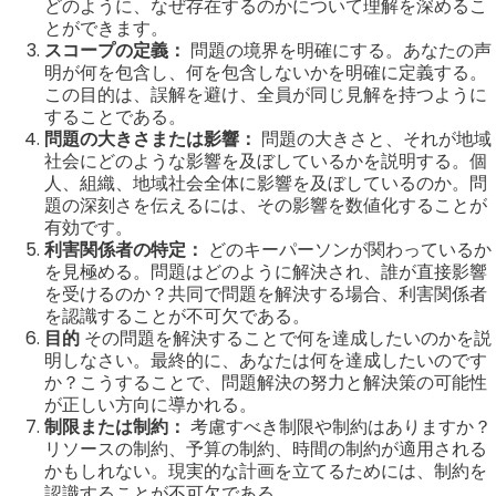
どのように、なぜ存在するのかについて理解を深めるこ
とができます。
スコープの定義：
問題の境界を明確にする。あなたの声
明が何を包含し、何を包含しないかを明確に定義する。
この目的は、誤解を避け、全員が同じ見解を持つように
することである。
問題の大きさまたは影響：
問題の大きさと、それが地域
社会にどのような影響を及ぼしているかを説明する。個
人、組織、地域社会全体に影響を及ぼしているのか。問
題の深刻さを伝えるには、その影響を数値化することが
有効です。
利害関係者の特定：
どのキーパーソンが関わっているか
を見極める。問題はどのように解決され、誰が直接影響
を受けるのか？共同で問題を解決する場合、利害関係者
を認識することが不可欠である。
目的
その問題を解決することで何を達成したいのかを説
明しなさい。最終的に、あなたは何を達成したいのです
か？こうすることで、問題解決の努力と解決策の可能性
が正しい方向に導かれる。
制限または制約：
考慮すべき制限や制約はありますか？
リソースの制約、予算の制約、時間の制約が適用される
かもしれない。現実的な計画を立てるためには、制約を
認識することが不可欠である。