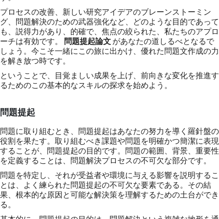
プロセスの改善、新しい研究アイデアのブレーンストーミン
グ、問題解決のための武器強化など、どのような目的であって
も、説得力があり、的確で、焦点の絞られた、私たちのアプロ
ーチは有効です。
問題提起論文
があなたの道しるべとなるで
しょう。今こそ一緒にこの旅に出かけ、優れた問題文作成の力
を解き放つ時です。
ということで、目覚ましい成果を上げ、前向きな変化を推進す
るためのこの基本的なスキルの探求を始めよう。
問題提起
問題に取り組むとき、問題提起はあなたの努力を導く羅針盤の
役割を果たす。取り組むべき課題や問題を明確かつ簡潔に表現
することが、問題提起の目的です。問題の範囲、背景、重要性
を定義することは、問題解決プロセスの不可欠な部分です。
問題を特定し、それが受益者や環境に与える影響を説明するこ
とは、よく練られた問題提起の不可欠な要素である。その結
果、根本的な原因と可能な解決策を理解するための土台ができ
る。
基本的に、問題提起の目的は、問題解決という複雑な地形を通