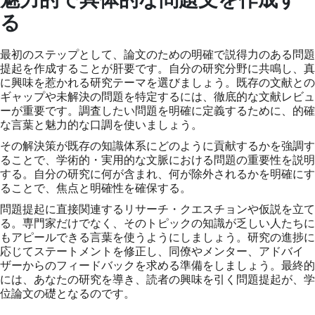
る
最初のステップとして、論文のための明確で説得力のある問題
提起を作成することが肝要です。自分の研究分野に共鳴し、真
に興味を惹かれる研究テーマを選びましょう。既存の文献との
ギャップや未解決の問題を特定するには、徹底的な文献レビュ
ーが重要です。調査したい問題を明確に定義するために、的確
な言葉と魅力的な口調を使いましょう。
その解決策が既存の知識体系にどのように貢献するかを強調す
ることで、学術的・実用的な文脈における問題の重要性を説明
する。自分の研究に何が含まれ、何が除外されるかを明確にす
ることで、焦点と明確性を確保する。
問題提起に直接関連するリサーチ・クエスチョンや仮説を立て
る。専門家だけでなく、そのトピックの知識が乏しい人たちに
もアピールできる言葉を使うようにしましょう。研究の進捗に
応じてステートメントを修正し、同僚やメンター、アドバイ
ザーからのフィードバックを求める準備をしましょう。最終的
には、あなたの研究を導き、読者の興味を引く問題提起が、学
位論文の礎となるのです。