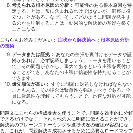
考えられる根本原因の分析：
可能性のある根本原因を特
定することは、常に含まれるわけではないが、洞察に役
立つことがある。なぜ、そしてどのように問題が発生す
るのかを理解することは、効果的な解決策の基礎を築く
ことになる。
こちらもお読みください：
症状から解決策へ：根本原因分析
の技術
データまたは証拠：
あなたの主張を裏付けるデータや証
拠があれば、必ず記載しましょう。データを用いること
で、その問題が存在し、重大であるという主張を裏付け
ることができ、あなたの主張に信憑性を持たせることが
できます。
優先順位が高い：
すぐに問題に対処しなければならない
こともある。その場合は緊急性を強調すべきである。全
員に緊急性を理解してもらうことで、迅速な対応が可能
になる。
問題文にこれらの構成要素を使うことで、問題を効率的に分解
できるだけでなく、それを他の人に明確に伝えることができ、
解決策のブレーンストーミングや進捗状況の確認が容易にな
る。これが、問題解決を成功させるために必要なロードマップ