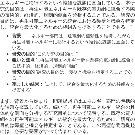
エネルギーに移行するという複雑な課題に直面している。本研
究の目的は、再生可能エネルギーを既存の電力網に統合する際
の技術的、経済的、規制的側面を分析することである。研究の
目的は、再生可能エネルギーの統合における障壁と機会を特定
し、統合を最大化するための枠組みを提案することである。"
背景
「エネルギー部門は、送電網の信頼性を維持しながら
再生可能エネルギーに移行するという複雑な課題に直面して
いる。
研究の目的
"この研究の目的は..."
狙いと焦点
"...再生可能エネルギー源を既存の電力網に統合す
る技術的、経済的、規制的側面"
研究の目的
:"調査の目的は、障壁と機会を特定することであ
る..."
望ましい結果：
"...そして、統合を最大化するための枠組みを
提案する"
まず、背景から始まり、問題提起ではエネルギー部門の包括的
な課題を概説している。続いて、再生可能エネルギー統合の具
体的な側面を分析する研究目的について説明する。既存の電力
網への再生可能エネルギーの統合を最大化するために、研究の
目的は障壁と機会を特定することである。この完璧な問題提起
には、必要な要素がすべて含まれている。