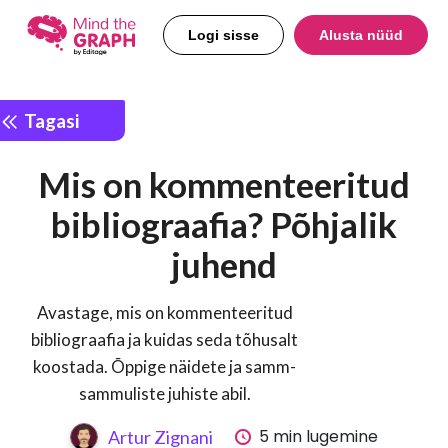
Logi sisse
Alusta nüüd
Tagasi
Mis on kommenteeritud
bibliograafia? Põhjalik
juhend
Avastage, mis on kommenteeritud
bibliograafia ja kuidas seda tõhusalt
koostada. Õppige näidete ja samm-
sammuliste juhiste abil.
5 min lugemine
Artur Zignani