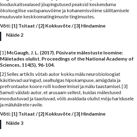
looduskaitsealased jõupingutused peaksid keskenduma
ökoloogilise vastupanuvõime ja kohanemisvõime säilitamisele
muutuvate keskkonnatingimuste tingimustes.
Võti:
[1] Tsitaat
/
[2] Kokkuvõte
/
[3] Hindamine
Näide 2
[1]
McGaugh, J. L. (2017). Püsivate mälestuste loomine:
Mäletades olulist. Proceedings of the National Academy of
Sciences, 114(5), 96-104.
[2] Selles artiklis võtab autor kokku mälu neurobioloogiat
käsitlevad uuringud, sealhulgas hipokampuse, amügdala ja
prefrontaalse koore rolli kodeerimisel ja mälu taastamisel. [3]
Samuti väidab autor, et arusaam sellest, kuidas mälestused
moodustuvad ja taastuvad, võib avaldada olulist mõju haridusele
ja mäluhäirete ravile.
Võti: [1] Tsitaat / [2] Kokkuvõte / [3] Hindamine
Näide 3