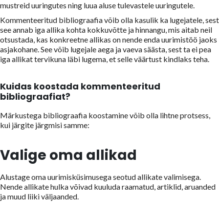
mustreid uuringutes ning luua aluse tulevastele uuringutele.
Kommenteeritud bibliograafia võib olla kasulik ka lugejatele, sest
see annab iga allika kohta kokkuvõtte ja hinnangu, mis aitab neil
otsustada, kas konkreetne allikas on nende enda uurimistöö jaoks
asjakohane. See võib lugejale aega ja vaeva säästa, sest ta ei pea
iga allikat tervikuna läbi lugema, et selle väärtust kindlaks teha.
Kuidas koostada kommenteeritud
bibliograafiat?
Märkustega bibliograafia koostamine võib olla lihtne protsess,
kui järgite järgmisi samme:
Valige oma allikad
Alustage oma uurimisküsimusega seotud allikate valimisega.
Nende allikate hulka võivad kuuluda raamatud, artiklid, aruanded
ja muud liiki väljaanded.