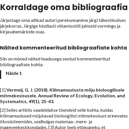
Korraldage oma bibliograafia
Järjestage oma allikad autori perekonnanime järgi tähestikulises
järjekorras. Järgige kindlasti viitamisstiili juhiseid vormingu ja
kirjavahemärkide osas.
Näited kommenteeritud bibliograafiate kohta
Siin on mõned näited teadusega seotud kommenteeritud
bibliograafiate kohta:
Näide 1
[1]
Vermeij, G. J. (2018). Kliimamuutuste mõju bioloogilisele
mitmekesisusele. Annual Review of Ecology, Evolution, and
Systematics, 49(1), 25-43.
[2] Selles artiklis vaadeldakse tõendeid selle kohta, kuidas
kliimamuutused mõjutavad bioloogilist mitmekesisust erinevates
ökosüsteemides, sealhulgas maismaa-, mere- ja
mageveekeskkondades. [3] Autor teeb ettepaneku, et