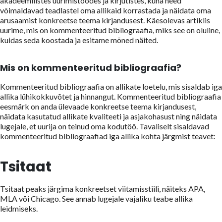
akadeemilistes uurimistöödes ja kirjutistes, kuna need
võimaldavad teadlastel oma allikaid korrastada ja näidata oma
arusaamist konkreetse teema kirjandusest. Käesolevas artiklis
uurime, mis on kommenteeritud bibliograafia, miks see on oluline,
kuidas seda koostada ja esitame mõned näited.
Mis on kommenteeritud bibliograafia?
Kommenteeritud bibliograafia on allikate loetelu, mis sisaldab iga
allika lühikokkuvõtet ja hinnangut. Kommenteeritud bibliograafia
eesmärk on anda ülevaade konkreetse teema kirjandusest,
näidata kasutatud allikate kvaliteeti ja asjakohasust ning näidata
lugejale, et uurija on teinud oma kodutöö. Tavaliselt sisaldavad
kommenteeritud bibliograafiad iga allika kohta järgmist teavet:
Tsitaat
Tsitaat peaks järgima konkreetset viitamisstiili, näiteks APA,
MLA või Chicago. See annab lugejale vajaliku teabe allika
leidmiseks.