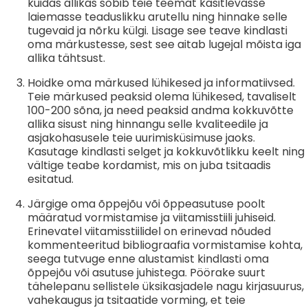
kuidas allikas sobib teie teemat käsitlevasse
laiemasse teaduslikku arutellu ning hinnake selle
tugevaid ja nõrku külgi. Lisage see teave kindlasti
oma märkustesse, sest see aitab lugejal mõista iga
allika tähtsust.
Hoidke oma märkused lühikesed ja informatiivsed.
Teie märkused peaksid olema lühikesed, tavaliselt
100-200 sõna, ja need peaksid andma kokkuvõtte
allika sisust ning hinnangu selle kvaliteedile ja
asjakohasusele teie uurimisküsimuse jaoks.
Kasutage kindlasti selget ja kokkuvõtlikku keelt ning
vältige teabe kordamist, mis on juba tsitaadis
esitatud.
Järgige oma õppejõu või õppeasutuse poolt
määratud vormistamise ja viitamisstiili juhiseid.
Erinevatel viitamisstiilidel on erinevad nõuded
kommenteeritud bibliograafia vormistamise kohta,
seega tutvuge enne alustamist kindlasti oma
õppejõu või asutuse juhistega. Pöörake suurt
tähelepanu sellistele üksikasjadele nagu kirjasuurus,
vahekaugus ja tsitaatide vorming, et teie