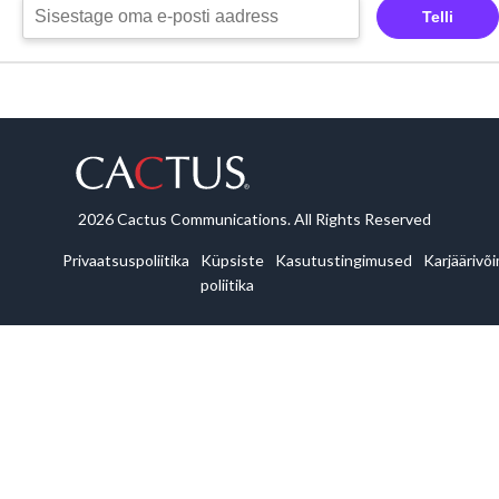
Telli
2026 Cactus Communications. All Rights Reserved
Privaatsuspoliitika
Küpsiste
Kasutustingimused
Karjäärivõ
poliitika