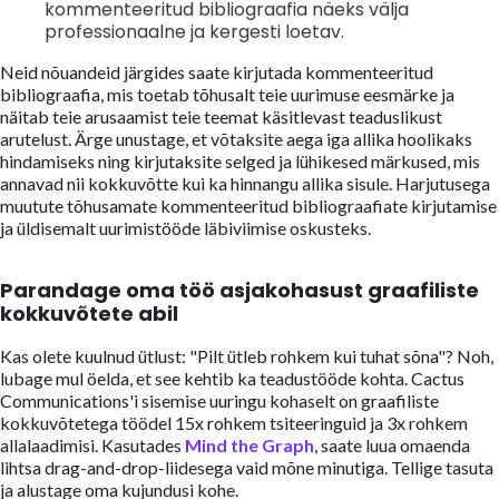
kommenteeritud bibliograafia näeks välja
professionaalne ja kergesti loetav.
Neid nõuandeid järgides saate kirjutada kommenteeritud
bibliograafia, mis toetab tõhusalt teie uurimuse eesmärke ja
näitab teie arusaamist teie teemat käsitlevast teaduslikust
arutelust. Ärge unustage, et võtaksite aega iga allika hoolikaks
hindamiseks ning kirjutaksite selged ja lühikesed märkused, mis
annavad nii kokkuvõtte kui ka hinnangu allika sisule. Harjutusega
muutute tõhusamate kommenteeritud bibliograafiate kirjutamise
ja üldisemalt uurimistööde läbiviimise oskusteks.
Parandage oma töö asjakohasust graafiliste
kokkuvõtete abil
Kas olete kuulnud ütlust: "Pilt ütleb rohkem kui tuhat sõna"? Noh,
lubage mul öelda, et see kehtib ka teadustööde kohta. Cactus
Communications'i sisemise uuringu kohaselt on graafiliste
kokkuvõtetega töödel 15x rohkem tsiteeringuid ja 3x rohkem
allalaadimisi. Kasutades
Mind the Graph
, saate luua omaenda
lihtsa drag-and-drop-liidesega vaid mõne minutiga. Tellige tasuta
ja alustage oma kujundusi kohe.