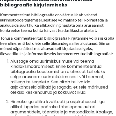
bibliograafia kirjutamiseks
Kommenteeritud bibliograafia on väärtuslik abivahend
uurimistööde tegemisel, sest see võimaldab teil korrastada ja
analüüsida suurt hulka allikaid ning näidata oma arusaamist
konkreetse teema kohta käivast teaduslikust arutelust.
Tõhusa kommenteeritud bibliograafia kirjutamine võib siiski olla
keeruline, eriti kui olete selle ülesandega alles alustanud. Siin on
mõned näpunäited, mis aitavad teil kirjutada selgeks,
ülevaatlikuks ja informatiivseks kommenteeritud bibliograafiat:
Alustage oma uurimisküsimuse või teema
kindlaksmääramisest. Enne kommenteeritud
bibliograafia koostamist on oluline, et teil oleks
selge arusaam uurimisküsimusest või teemast,
millega te tegelete. See aitab teil valida
asjakohaseid allikaid ja tagada, et teie märkused
oleksid keskendunud ja kokkuvõtlikud.
Hinnake iga allika kvaliteeti ja asjakohasust. Iga
allikat lugedes pöörake tähelepanu autori
argumentidele, tõenditele ja metoodikale. Kaaluge,