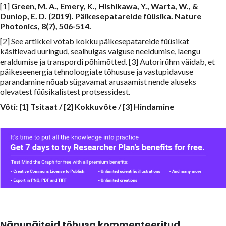
[1]
Green, M. A., Emery, K., Hishikawa, Y., Warta, W., &
Dunlop, E. D. (2019). Päikesepatareide füüsika. Nature
Photonics, 8(7), 506-514.
[2] See artikkel võtab kokku päikesepatareide füüsikat
käsitlevad uuringud, sealhulgas valguse neeldumise, laengu
eraldumise ja transpordi põhimõtted. [3] Autorirühm väidab, et
päikeseenergia tehnoloogiate tõhususe ja vastupidavuse
parandamine nõuab sügavamat arusaamist nende aluseks
olevatest füüsikalistest protsessidest.
Võti:
[1] Tsitaat
/
[2] Kokkuvõte
/
[3] Hindamine
Näpunäiteid tõhusa kommenteeritud