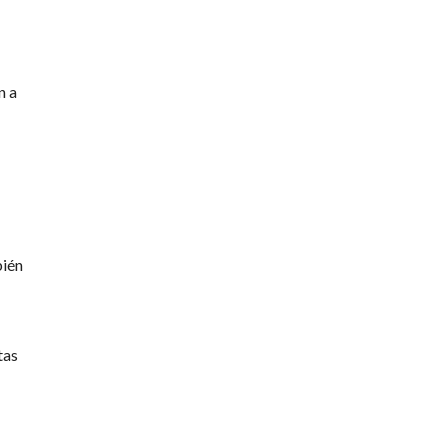
n a
ién
tas