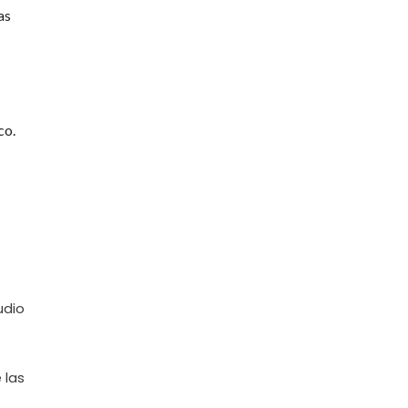
as
co.
udio
 las