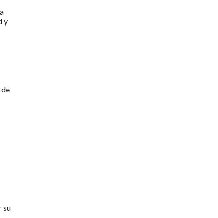
la
d y
 de
a
r su