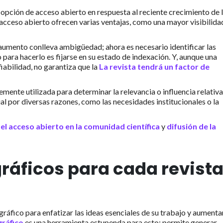
pción de acceso abierto en respuesta al reciente crecimiento de 
 acceso abierto ofrecen varias ventajas, como una mayor visibilida
umento conlleva ambigüedad; ahora es necesario identificar las
 para hacerlo es fijarse en su estado de indexación. Y, aunque una
iabilidad, no garantiza que la
La revista tendrá un factor de
mente utilizada para determinar la relevancia o influencia relativa
ial por diversas razones, como las necesidades institucionales o la
e
el acceso abierto en la comunidad científica
y
difusión de la
ráficos para cada revist
ráfico para enfatizar las ideas esenciales de su trabajo y aumenta
gráfico
es una herramienta estupenda para esto; permite generar