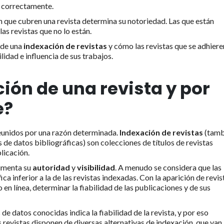
n correctamente.
n que cubren una revista determina su notoriedad. Las que están
as revistas que no lo están.
 de una
indexación de revistas
y cómo las revistas que se adhiere
ilidad e influencia de sus trabajos.
ión de una revista y por
e?
reunidos por una razón determinada.
Indexación de revistas
(tamb
de datos bibliográficas) son colecciones de títulos de revistas
licación.
aumenta su
autoridad
y
visibilidad
. A menudo se considera que las
ica inferior a la de las revistas indexadas. Con la aparición de revis
en línea, determinar la fiabilidad de las publicaciones y de sus
de datos conocidas indica la fiabilidad de la revista, y por eso
 revistas disponen de diversas alternativas de indexación, que van