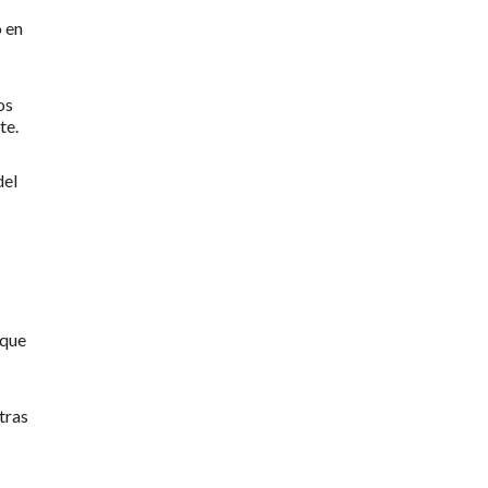
o en
os
te.
del
 que
tras