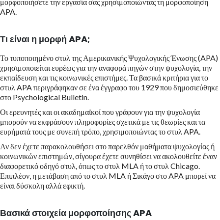
μορφοποιήσετε την εργασία σας χρησιμοποιώντας τη μορφοποίηση
APA.
Τι είναι η μορφή APA;
Το τυποποιημένο στυλ της Αμερικανικής Ψυχολογικής Ένωσης (APA)
χρησιμοποιείται ευρέως για την αναφορά πηγών στην ψυχολογία, την
εκπαίδευση και τις κοινωνικές επιστήμες. Τα βασικά κριτήρια για το
στυλ APA περιγράφηκαν σε ένα έγγραφο του 1929 που δημοσιεύθηκε
στο Psychological Bulletin.
Οι ερευνητές και οι ακαδημαϊκοί που γράφουν για την ψυχολογία
μπορούν να εκφράσουν πληροφορίες σχετικά με τις θεωρίες και τα
ευρήματά τους με συνεπή τρόπο, χρησιμοποιώντας το στυλ APA.
Αν δεν έχετε παρακολουθήσει στο παρελθόν μαθήματα ψυχολογίας ή
κοινωνικών επιστημών, σίγουρα έχετε συνηθίσει να ακολουθείτε έναν
διαφορετικό οδηγό στυλ, όπως το στυλ MLA ή το στυλ Chicago.
Επιπλέον, η μετάβαση από το στυλ MLA ή Σικάγο στο APA μπορεί να
είναι δύσκολη αλλά εφικτή.
Βασικά στοιχεία μορφοποίησης APA