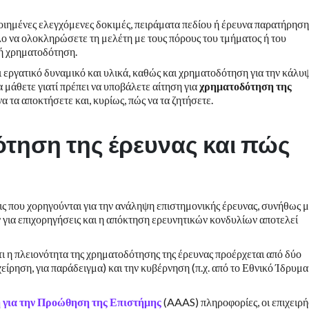
ιημένες ελεγχόμενες δοκιμές, πειράματα πεδίου ή έρευνα παρατήρηση
λο να ολοκληρώσετε τη μελέτη με τους πόρους του τμήματος ή του
κή χρηματοδότηση.
 εργατικό δυναμικό και υλικά, καθώς και χρηματοδότηση για την κάλυ
 μάθετε γιατί πρέπει να υποβάλετε αίτηση για
χρηματοδότηση της
 να τα αποκτήσετε και, κυρίως, πώς να τα ζητήσετε.
δότηση της έρευνας και πώς
εις που χορηγούνται για την ανάληψη επιστημονικής έρευνας, συνήθως 
 για επιχορηγήσεις και η απόκτηση ερευνητικών κονδυλίων αποτελεί
τι η πλειονότητα της χρηματοδότησης της έρευνας προέρχεται από δύο
χείρηση, για παράδειγμα) και την κυβέρνηση (π.χ. από το Εθνικό Ίδρυμα
για την Προώθηση της Επιστήμης
(AAAS) πληροφορίες, οι επιχειρή