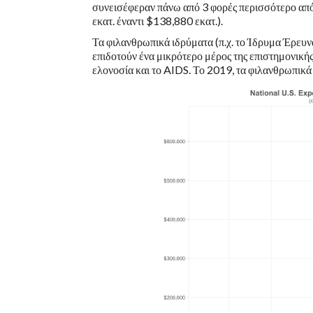
συνεισέφεραν πάνω από 3 φορές περισσότερο απ
εκατ. έναντι $138,880 εκατ.).
Τα φιλανθρωπικά ιδρύματα (π.χ. το Ίδρυμα Έρευνα
επιδοτούν ένα μικρότερο μέρος της επιστημονικής
ελονοσία και το AIDS. Το 2019, τα φιλανθρωπικά