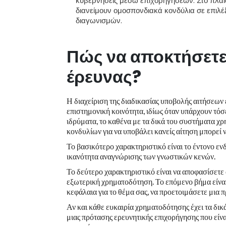
κυβερνήσεις μέσω επιχορηγήσεων. Στο πλαί
διανείμουν ομοσπονδιακά κονδύλια σε επιλέ
διαγωνισμών.
Πώς να αποκτήσετ
έρευνας
?
Η διαχείριση της διαδικασίας υποβολής αιτήσεων 
επιστημονική κοινότητα, ιδίως όταν υπάρχουν τόσ
ιδρύματα, το καθένα με τα δικά του συστήματα χ
κονδυλίων για να υποβάλει κανείς αίτηση μπορεί 
Το βασικότερο χαρακτηριστικό είναι το έντονο εν
ικανότητα αναγνώρισης των γνωστικών κενών.
Το δεύτερο χαρακτηριστικό είναι να αποφασίσετε
εξωτερική χρηματοδότηση. Το επόμενο βήμα είνα
κεφάλαια για το θέμα σας, να προετοιμάσετε μια 
Αν και κάθε ευκαιρία χρηματοδότησης έχει τα δικ
μιας πρότασης ερευνητικής επιχορήγησης που είνα