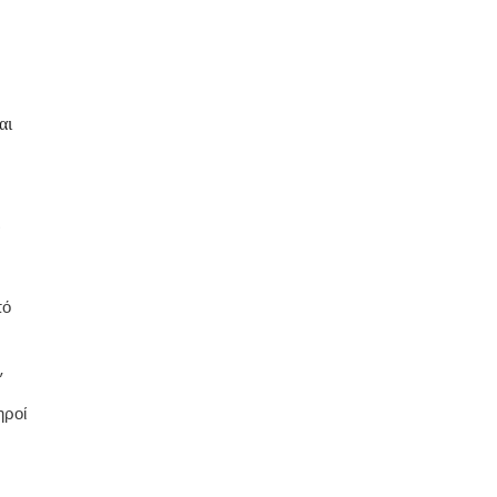
αι
.
πό
,
ηροί