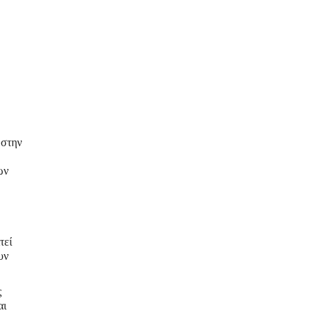
 στην
ων
τεί
υν
ς
αι