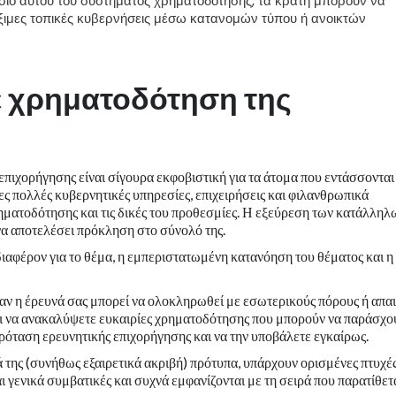
σιο αυτού του συστήματος χρηματοδότησης, τα κράτη μπορούν να
ξιμες τοπικές κυβερνήσεις μέσω κατανομών τύπου ή ανοικτών
ε
χρηματοδότηση της
επιχορήγησης είναι σίγουρα εκφοβιστική για τα άτομα που εντάσσονται
ες πολλές κυβερνητικές υπηρεσίες, επιχειρήσεις και φιλανθρωπικά
ρηματοδότησης και τις δικές του προθεσμίες. Η εξεύρεση των κατάλληλ
να αποτελέσει πρόκληση στο σύνολό της.
διαφέρον για το θέμα, η εμπεριστατωμένη κατανόηση του θέματος και η
 αν η έρευνά σας μπορεί να ολοκληρωθεί με εσωτερικούς πόρους ή απαι
ι να ανακαλύψετε ευκαιρίες χρηματοδότησης που μπορούν να παράσχο
πρόταση ερευνητικής επιχορήγησης και να την υποβάλετε εγκαίρως.
ά της (συνήθως εξαιρετικά ακριβή) πρότυπα, υπάρχουν ορισμένες πτυχέ
ι γενικά συμβατικές και συχνά εμφανίζονται με τη σειρά που παρατίθετ