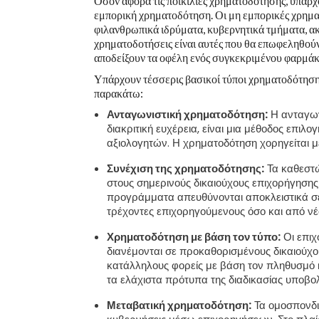
Όσον αφορά τις ποικιλίες χρηματοδότησης, υπάρχο
εμπορική χρηματοδότηση. Οι μη εμπορικές χρηματ
φιλανθρωπικά ιδρύματα, κυβερνητικά τμήματα, ακαδ
χρηματοδοτήσεις είναι αυτές που θα επωφεληθούν 
αποδείξουν τα οφέλη ενός συγκεκριμένου φαρμάκο
Υπάρχουν τέσσερις βασικοί τύποι χρηματοδότησης
παρακάτω:
Ανταγωνιστική χρηματοδότηση:
Η ανταγων
διακριτική ευχέρεια, είναι μια μέθοδος επι
αξιολογητών. Η χρηματοδότηση χορηγείται με 
Συνέχιση της χρηματοδότησης:
Τα καθεστώ
στους σημερινούς δικαιούχους επιχορήγησης
προγράμματα απευθύνονται αποκλειστικά σε
τρέχοντες επιχορηγούμενους όσο και από ν
Χρηματοδότηση με βάση τον τύπο:
Οι επιχ
διανέμονται σε προκαθορισμένους δικαιούχου
κατάλληλους φορείς με βάση τον πληθυσμό 
τα ελάχιστα πρότυπα της διαδικασίας υποβολή
Μεταβατική χρηματοδότηση:
Τα ομοσπονδια