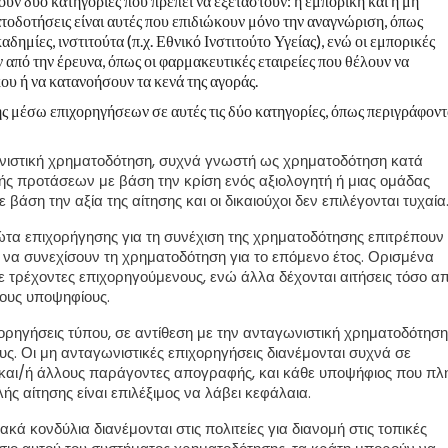
υν δύο κατηγορίες που πρέπει να εξεταστούν: η εμπορική και η μη
οδοτήσεις είναι αυτές που επιδιώκουν μόνο την αναγνώριση, όπως
ημίες, ινστιτούτα (π.χ. Εθνικό Ινστιτούτο Υγείας), ενώ οι εμπορικές
από την έρευνα, όπως οι φαρμακευτικές εταιρείες που θέλουν να
υ ή να κατανοήσουν τα κενά της αγοράς.
 μέσω επιχορηγήσεων σε αυτές τις δύο κατηγορίες, όπως περιγράφοντ
ιστική χρηματοδότηση, συχνά γνωστή ως χρηματοδότηση κατά
λογής προτάσεων με βάση την κρίση ενός αξιολογητή ή μιας ομάδας
βάση την αξία της αίτησης και οι δικαιούχοι δεν επιλέγονται τυχαία
τα επιχορήγησης για τη συνέχιση της χρηματοδότησης επιτρέπουν
 να συνεχίσουν τη χρηματοδότηση για το επόμενο έτος. Ορισμένα
 τρέχοντες επιχορηγούμενους, ενώ άλλα δέχονται αιτήσεις τόσο α
έους υποψηφίους.
ορηγήσεις τύπου, σε αντίθεση με την ανταγωνιστική χρηματοδότηση
ς. Οι μη ανταγωνιστικές επιχορηγήσεις διανέμονται συχνά σε
και/ή άλλους παράγοντες απογραφής, και κάθε υποψήφιος που πλ
ς αίτησης είναι επιλέξιμος να λάβει κεφάλαια.
κά κονδύλια διανέμονται στις πολιτείες για διανομή στις τοπικές