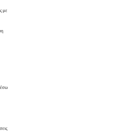
ς με
ψη
μέσω
σεις