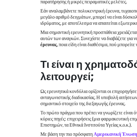
παρατήρησης ή μικρές πειραματικές μελέτες.
Εάν αναλαμβάνετε πολυκεντρική έρευνα, τυχαιοπο
μεγάλο αριθμό δειγμάτων, μπορεί να είναι δύσκο
ιδρύματος, με αποτέλεσμα να απαιτείται εξωτερι
Μια σημαντική ερευνητική προσπάθεια χρειάζεται
αυτών των αναγκών. Συνεχίστε να διαβάζετε για να
έρευνας
, ποια είδη είναι διαθέσιμα, πού μπορείτε
Τι είναι η χρηματο
λειτουργεί;
Ως ερευνητικά κονδύλια ορίζονται οι επιχορηγήσ
ανταγωνιστικής διαδικασίας. Η υποβολή αιτήσεων
σημαντικό στοιχείο της διεξαγωγής έρευνας.
Το πρώτο πράγμα που πρέπει να γνωρίζετε είναι ό
κύριες πηγές: επιχειρήσεις (μια φαρμακευτική επι
Επιστημών, τα Εθνικά Ινστιτούτα Υγείας κ.ο.κ.).
Με βάση την πιο πρόσφατη
Αμερικανική Ένωση 