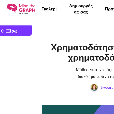
Δημιουργός
Γκαλερί
Πρό
αφίσας
Πίσω
Χρηματοδότηση 
χρηματοδό
Μάθετε γιατί χρειάζεσ
διαθέσιμα, πού να τ
Jessic