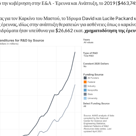
ό την κυβέρνηση στην Ε&Α - Έρευνα και Ανάπτυξη, το 2019 ($463,74
ς για τον Καρκίνο του Μαστού, το Ίδρυμα David και Lucile Packard κ
 έρευνας, ιδίως στην ανάπτυξη θεραπειών για ασθένειες όπως ο καρκίνο
 ιδρύματα ήταν υπεύθυνα για $26,662 εκατ.
χρηματοδότηση της έρευ