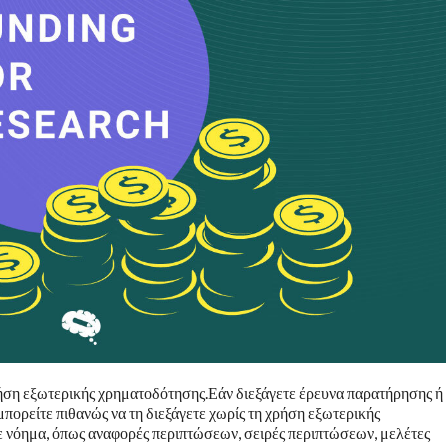
ρήση εξωτερικής χρηματοδότησης.Εάν διεξάγετε έρευνα παρατήρησης ή
μπορείτε πιθανώς να τη διεξάγετε χωρίς τη χρήση εξωτερικής
ε νόημα, όπως αναφορές περιπτώσεων, σειρές περιπτώσεων, μελέτες