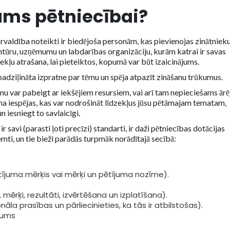
ums pētniecībai
?
valdība noteikti ir biedējoša personām, kas pievienojas zinātniek
ģentūru, uzņēmumu un labdarības organizāciju, kurām katrai ir savas
ekļu atrašana, lai pieteiktos, kopumā var būt izaicinājums.
, padziļināta izpratne par tēmu un spēja atpazīt zināšanu trūkumus.
umu var pabeigt ar iekšējiem resursiem, vai arī tam nepieciešams ārē
uma iespējas, kas var nodrošināt līdzekļus jūsu pētāmajam tematam,
 iesniegt to savlaicīgi.
 savi (parasti ļoti precīzi) standarti, ir daži pētniecības dotācijas
emti, un tie bieži parādās turpmāk norādītajā secībā:
tījuma mērķis vai mērķi un pētījuma nozīme).
ērķi, rezultāti, izvērtēšana un izplatīšana).
āla prasības un pārliecinieties, ka tās ir atbilstošas).
jums