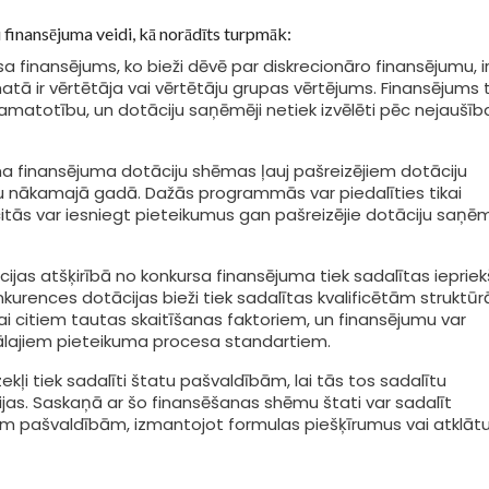
ju finansējuma veidi, kā norādīts turpmāk:
a finansējums, ko bieži dēvē par diskrecionāro finansējumu, i
tā ir vērtētāja vai vērtētāju grupas vērtējums. Finansējums t
amatotību, un dotāciju saņēmēji netiek izvēlēti pēc nejaušīb
a finansējuma dotāciju shēmas ļauj pašreizējiem dotāciju
 nākamajā gadā. Dažās programmās var piedalīties tikai
citās var iesniegt pieteikumus gan pašreizējie dotāciju saņēm
jas atšķirībā no konkursa finansējuma tiek sadalītas iepriek
urences dotācijas bieži tiek sadalītas kvalificētām struktū
ai citiem tautas skaitīšanas faktoriem, un finansējumu var
mālajiem pieteikuma procesa standartiem.
ekļi tiek sadalīti štatu pašvaldībām, lai tās tos sadalītu
jas. Saskaņā ar šo finansēšanas shēmu štati var sadalīt
jām pašvaldībām, izmantojot formulas piešķīrumus vai atklāt