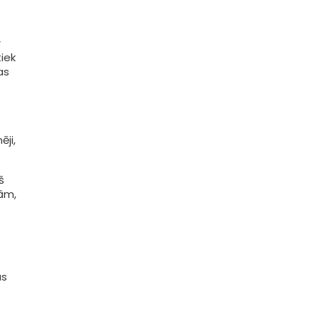
r
iek
as
ēji,
š
rām,
us