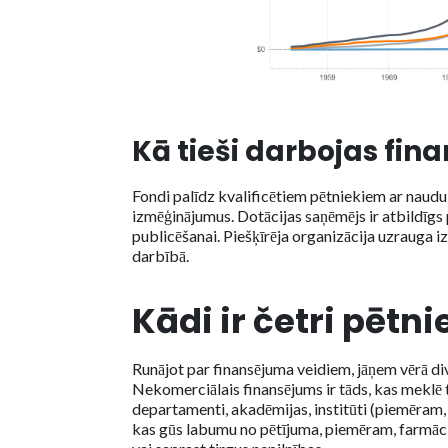
Kā tieši darbojas fin
Fondi palīdz kvalificētiem pētniekiem ar naudu,
izmēģinājumus. Dotācijas saņēmējs ir atbildīgs
publicēšanai. Piešķīrēja organizācija uzrauga i
darbībā.
Kādi ir četri pētn
Runājot par finansējuma veidiem, jāņem vērā di
Nekomerciālais finansējums ir tāds, kas meklē 
departamenti, akadēmijas, institūti (piemēram, 
kas gūs labumu no pētījuma, piemēram, farmāc