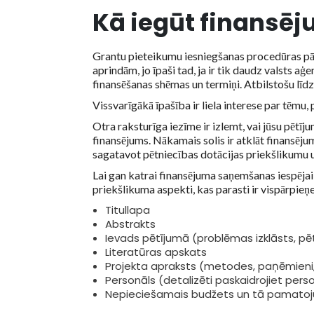
Kā iegūt
finansēj
Grantu pieteikumu iesniegšanas procedūras pār
aprindām, jo īpaši tad, ja ir tik daudz valsts a
finansēšanas shēmas un termiņi. Atbilstošu līdz
Vissvarīgākā īpašība ir liela interese par tēmu
Otra raksturīga iezīme ir izlemt, vai jūsu pētīj
finansējums. Nākamais solis ir atklāt finansēj
sagatavot pētniecības dotācijas priekšlikumu un
Lai gan katrai finansējuma saņemšanas iespējai ir
priekšlikuma aspekti, kas parasti ir vispārpieņ
Titullapa
Abstrakts
Ievads pētījumā (problēmas izklāsts, pē
Literatūras apskats
Projekta apraksts (metodes, paņēmieni, m
Personāls (detalizēti paskaidrojiet person
Nepieciešamais budžets un tā pamato