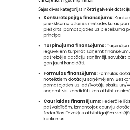
vai saprast tirgus nepilnības.
Šajās divās kategorijās ir četri galvenie dotāci
Konkurētspējīgs finansējums:
Konkurs
priekšlikumu atlases metode, kuras pama
piešķirts, pamatojoties uz pieteikuma p
principa.
Turpinājuma finansējums:
Turpinājum
ieguvējiem turpināt saņemt finansējumu
pašreizējie dotāciju saņēmēji, savukārt 
gan jauni kandidāti.
Formulas finansējums:
Formulas dotāci
noteiktiem dotāciju saņēmējiem. Bezkonk
pamatojoties uz iedzīvotāju skaitu un/v
saņemt visi kandidāti, kas atbilst mini
Caurlaides finansējums:
Federālie līdz
pašvaldībām, izmantojot caurviju dotāci
federālos līdzekļus atbilstīgajām vietē
konkursus.