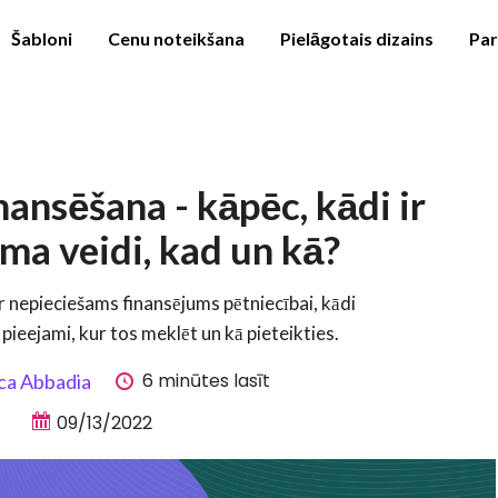
Šabloni
Cenu noteikšana
Pielāgotais dizains
Pa
nansēšana - kāpēc, kādi ir
ma veidi, kad un kā?
ir nepieciešams finansējums pētniecībai, kādi
 pieejami, kur tos meklēt un kā pieteikties.
6 minūtes lasīt
ca Abbadia
09/13/2022