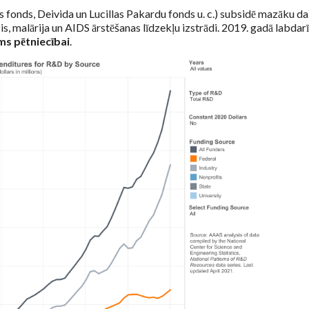
 fonds, Deivida un Lucillas Pakardu fonds u. c.) subsidē mazāku da
zis, malārija un AIDS ārstēšanas līdzekļu izstrādi. 2019. gadā labdar
ms pētniecībai
.