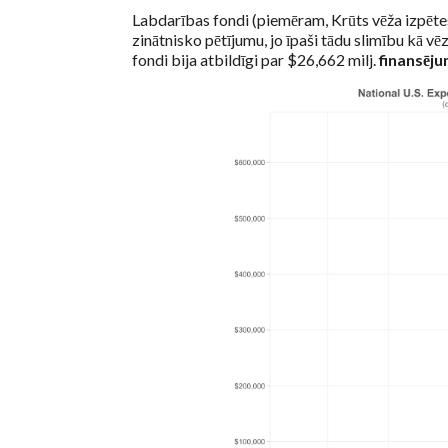
Labdarības fondi (piemēram, Krūts vēža izpētes
zinātnisko pētījumu, jo īpaši tādu slimību kā vē
fondi bija atbildīgi par $26,662 milj.
finansēju