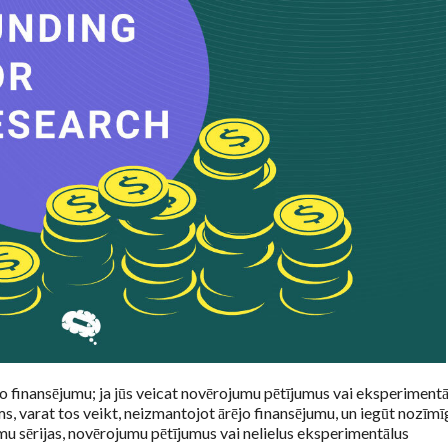
jo finansējumu; ja jūs veicat novērojumu pētījumus vai eksperimentā
jams, varat tos veikt, neizmantojot ārējo finansējumu, un iegūt nozīm
u sērijas, novērojumu pētījumus vai nelielus eksperimentālus