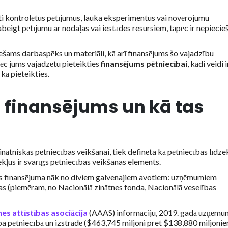
ti kontrolētus pētījumus, lauka eksperimentus vai novērojumu
 pabeigt pētījumu ar nodaļas vai iestādes resursiem, tāpēc ir nepieci
ams darbaspēks un materiāli, kā arī finansējums šo vajadzību
āpēc jums vajadzētu pieteikties
finansējums pētniecībai
, kādi veidi i
 kā pieteikties.
s finansējums un kā tas
nātniskās pētniecības veikšanai, tiek definēta kā pētniecības līdzek
ekļus ir svarīgs pētniecības veikšanas elements.
ības finansējuma nāk no diviem galvenajiem avotiem: uzņēmumiem
s (piemēram, no Nacionālā zinātnes fonda, Nacionālā veselības
es attīstības asociācija
(AAAS) informāciju, 2019. gadā uzņēmu
ība pētniecībā un izstrādē ($463,745 miljoni pret $138,880 miljonie