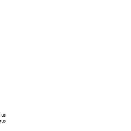
lus
īgus