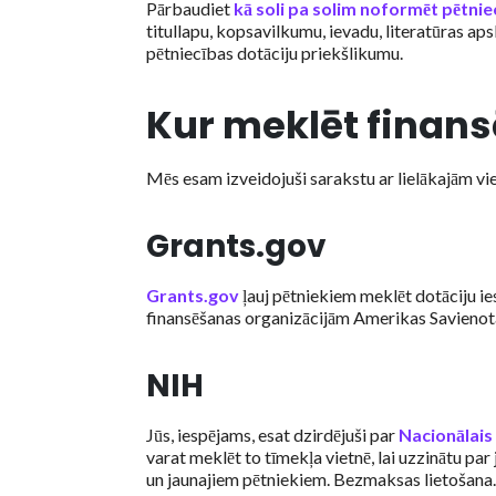
Pārbaudiet
kā soli pa solim noformēt pētni
titullapu, kopsavilkumu, ievadu, literatūras ap
pētniecības dotāciju priekšlikumu.
Kur meklēt finan
Mēs esam izveidojuši sarakstu ar lielākajām vie
Grants.gov
Grants.gov
ļauj pētniekiem meklēt dotāciju i
finansēšanas organizācijām Amerikas Savienota
NIH
Jūs, iespējams, esat dzirdējuši par
Nacionālais 
varat meklēt to tīmekļa vietnē, lai uzzinātu par
un jaunajiem pētniekiem. Bezmaksas lietošana.