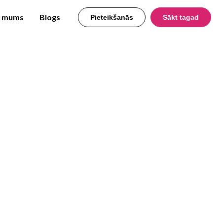
r mums
Blogs
Pieteikšanās
Sākt tagad