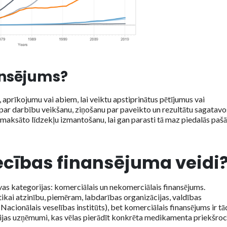
ansējums?
 aprīkojumu vai abiem, lai veiktu apstiprinātus pētījumus vai
 par darbību veikšanu, ziņošanu par paveikto un rezultātu sagatav
zmaksāto līdzekļu izmantošanu, lai gan parasti tā maz piedalās pašā
iecības finansējuma veidi
vas kategorijas: komerciālais un nekomerciālais finansējums.
tikai atzinību, piemēram, labdarības organizācijas, valdības
Nacionālais veselības institūts), bet komerciālais finansējums ir tā
ijas uzņēmumi, kas vēlas pierādīt konkrēta medikamenta priekšro