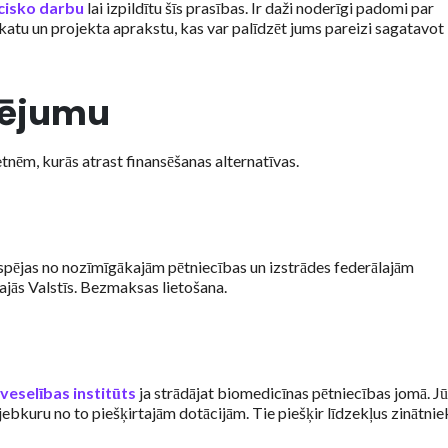
ecisko darbu
lai izpildītu šīs prasības. Ir daži noderīgi padomi par
skatu un projekta aprakstu, kas var palīdzēt jums pareizi sagatavot
sējumu
tnēm, kurās atrast finansēšanas alternatīvas.
espējas no nozīmīgākajām pētniecības un izstrādes federālajām
jās Valstīs. Bezmaksas lietošana.
veselības institūts
ja strādājat biomedicīnas pētniecības jomā. J
 jebkuru no to piešķirtajām dotācijām. Tie piešķir līdzekļus zinātni