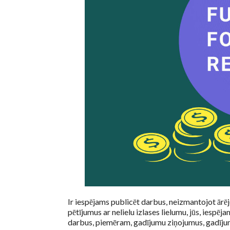
Ir iespējams publicēt darbus, neizmantojot ārē
pētījumus ar nelielu izlases lielumu, jūs, iespē
darbus, piemēram, gadījumu ziņojumus, gadījum