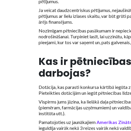
pētījumus.
Ja veicat daudzcentriskus pētījumus, nejaušinā
pētījumus ar lielu izlases skaitu, var būt grūti
ārējs finansējums.
Nozīmīgam pētniecības pasākumam ir nepiecieš
nodrošināšanai. Turpiniet lasīt, lai uzzinātu, k
pieejami, kur tos var saņemt un, pats galvenais,
Kas ir pētniecība
darbojas?
Dotācija, kas parasti konkursa kārtībā iegūta zi
Pieteikties dotācijām un iegūt pētniecības līdz
Vispirms jums jāzina, ka lielākā daļa pētniec
(piemēram, farmācijas uzņēmumiem) un valdība
institūta utt.).
Pamatojoties uz jaunākajiem
Amerikas Zinātn
ieguldīja vairāk nekā 3 reizes vairāk nekā vald