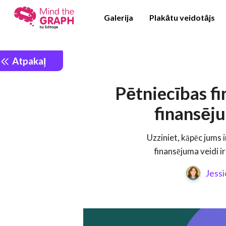
Galerija
Plakātu veidotājs
Atpakaļ
Pētniecības fi
finansēju
Uzziniet, kāpēc jums 
finansējuma veidi ir
Jessi