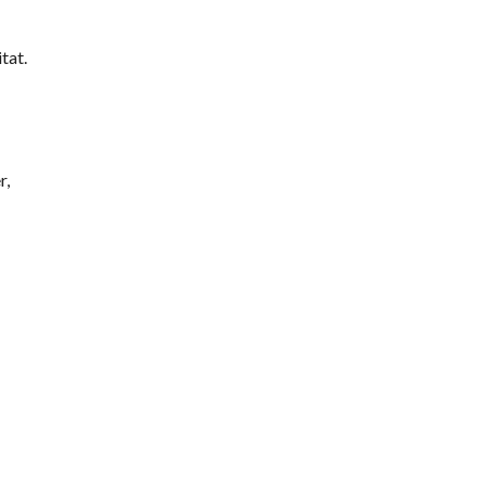
tat.
r,