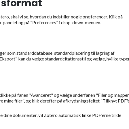
ngsformat
ero, skal vi se, hvordan du indstiller nogle præferencer. Klik på
ero-panelet og på "Preferences" i drop-down-menuen.
ger som standarddatabase, standardplacering til lagring af
Eksport" kan du vælge standardcitationsstil og vælge, hvilke type
 klikke på fanen "Avanceret" og vælge underfanen "Filer og mapper
e mine filer", og klik derefter på afkrydsningsfeltet "Tilknyt PDF'er
e dine dokumenter, vil Zotero automatisk linke PDF'erne til de