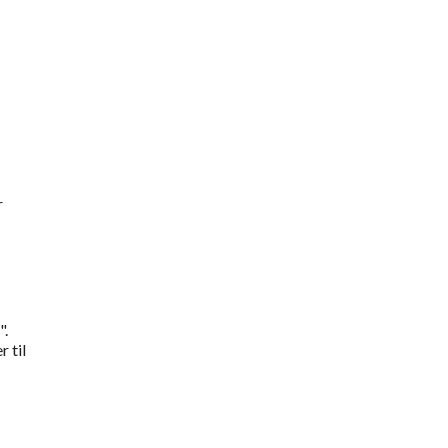
r
".
 til