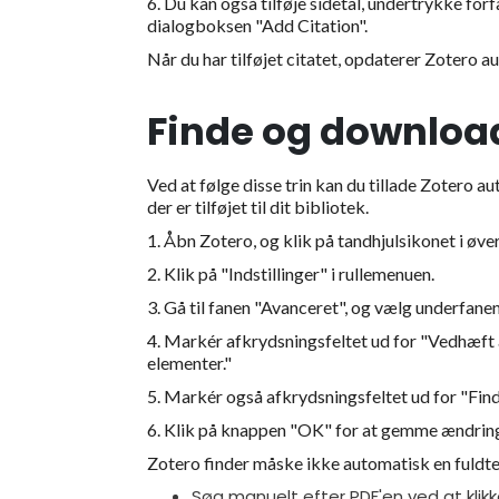
6. Du kan også tilføje sidetal, undertrykke for
dialogboksen "Add Citation".
Når du har tilføjet citatet, opdaterer Zotero a
Finde og download
Ved at følge disse trin kan du tillade Zotero au
der er tilføjet til dit bibliotek.
1. Åbn Zotero, og klik på tandhjulsikonet i øve
2. Klik på "Indstillinger" i rullemenuen.
3. Gå til fanen "Avanceret", og vælg underfanen
4. Markér afkrydsningsfeltet ud for "Vedhæft 
elementer."
5. Markér også afkrydsningsfeltet ud for "Find
6. Klik på knappen "OK" for at gemme ændrin
Zotero finder måske ikke automatisk en fuldtek
Søg manuelt efter PDF'en ved at klik