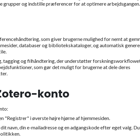
te grupper og indstille præferencer for at optimere arbejdsgangen.
referencehåndtering, som giver brugerne mulighed for nemt at ge
jemmesider, databaser og bibliotekskataloger, og automatisk genere
ile.
g, tagging og filhåndtering, der understøtter forskningsworkflowet
ejdsfunktioner, som gør det muligt for brugerne at dele deres
ter.
Zotero-konto
nto:
n "Registrer" i øverste højre hjørne af hjemmesiden.
dit navn, din e-mailadresse og en adgangskode efter eget valg. Du
olitikken.