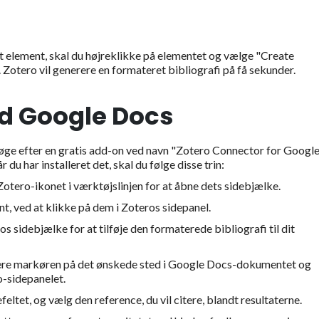
mt element, skal du højreklikke på elementet og vælge "Create
otero vil generere en formateret bibliografi på få sekunder.
ed Google Docs
søge efter en gratis add-on ved navn "Zotero Connector for Googl
har installeret det, skal du følge disse trin:
otero-ikonet i værktøjslinjen for at åbne dets sidebjælke.
ent, ved at klikke på dem i Zoteros sidepanel.
s sidebjælke for at tilføje den formaterede bibliografi til dit
placere markøren på det ønskede sted i Google Docs-dokumentet og
o-sidepanelet.
gefeltet, og vælg den reference, du vil citere, blandt resultaterne.