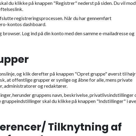
 skal du klikke på knappen "Registrer" nederst på siden. Du vil mo
ftelseslink.
 afslutte registreringsprocessen. Når du har gennemført
tero-kontos dashboard.
 og browser. Log ind på din konto med den samme e-mailadresse og
.
rupper
nslinje, og klik derefter på knappen "Opret gruppe" øverst til høj
sk, at offentlige grupper er synlige og åbne for alle, mens private
, administratorer og redaktører.
ger, herunder gruppens navn, beskrivelse, privatlivsindstillinger 
e gruppeindstillinger skal du klikke på knappen "Indstillinger" i øv
ferencer/ Tilknytning af