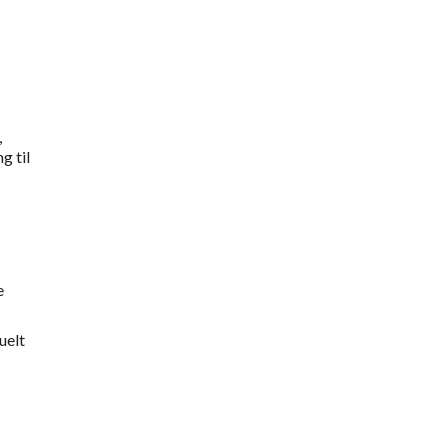
,
g til
e
uelt