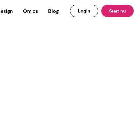
design
Om os
Blog
Login
Start nu