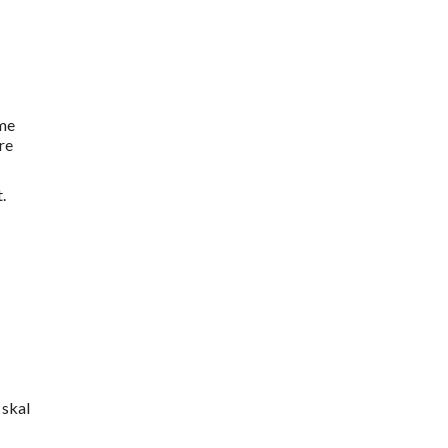
mme
re
.
 skal