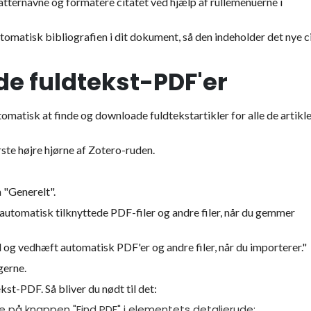
fatternavne og formatere citatet ved hjælp af rullemenuerne i
utomatisk bibliografien i dit dokument, så den indeholder det nye ci
e fuldtekst-PDF'er
tomatisk at finde og downloade fuldtekstartikler for alle de artikle
rste højre hjørne af Zotero-ruden.
 "Generelt".
automatisk tilknyttede PDF-filer og andre filer, når du gemmer
 og vedhæft automatisk PDF'er og andre filer, når du importerer."
gerne.
st-PDF. Så bliver du nødt til det:
ke på knappen "Find PDF" i elementets detaljerude;