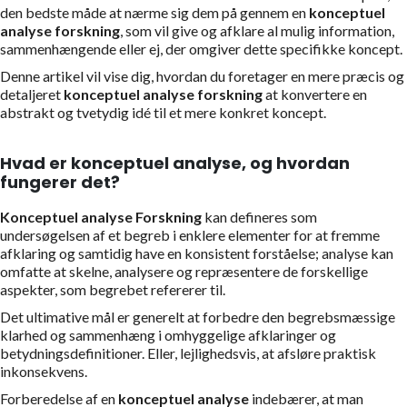
den bedste måde at nærme sig dem på gennem en
konceptuel
analyse forskning
, som vil give og afklare al mulig information,
sammenhængende eller ej, der omgiver dette specifikke koncept.
Denne artikel vil vise dig, hvordan du foretager en mere præcis og
detaljeret
konceptuel analyse forskning
at konvertere en
abstrakt og tvetydig idé til et mere konkret koncept.
Hvad er konceptuel analyse, og hvordan
fungerer det?
Konceptuel analyse Forskning
kan defineres som
undersøgelsen af et begreb i enklere elementer for at fremme
afklaring og samtidig have en konsistent forståelse; analyse kan
omfatte at skelne, analysere og repræsentere de forskellige
aspekter, som begrebet refererer til.
Det ultimative mål er generelt at forbedre den begrebsmæssige
klarhed og sammenhæng i omhyggelige afklaringer og
betydningsdefinitioner. Eller, lejlighedsvis, at afsløre praktisk
inkonsekvens.
Forberedelse af en
konceptuel analyse
indebærer, at man