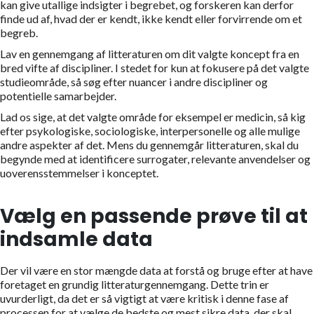
kan give utallige indsigter i begrebet, og forskeren kan derfor
finde ud af, hvad der er kendt, ikke kendt eller forvirrende om et
begreb.
Lav en gennemgang af litteraturen om dit valgte koncept fra en
bred vifte af discipliner. I stedet for kun at fokusere på det valgte
studieområde, så søg efter nuancer i andre discipliner og
potentielle samarbejder.
Lad os sige, at det valgte område for eksempel er medicin, så kig
efter psykologiske, sociologiske, interpersonelle og alle mulige
andre aspekter af det. Mens du gennemgår litteraturen, skal du
begynde med at identificere surrogater, relevante anvendelser og
uoverensstemmelser i konceptet.
Vælg en passende prøve til at
indsamle data
Der vil være en stor mængde data at forstå og bruge efter at have
foretaget en grundig litteraturgennemgang. Dette trin er
uvurderligt, da det er så vigtigt at være kritisk i denne fase af
processen for at vælge de bedste og mest sikre data, der skal