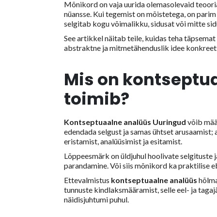
Mõnikord on vaja uurida olemasolevaid teooria
nüansse. Kui tegemist on mõistetega, on parim 
selgitab kogu võimalikku, sidusat või mitte si
See artikkel näitab teile, kuidas teha täpsemat
abstraktne ja mitmetähenduslik idee konkree
Mis on kontseptua
toimib?
Kontseptuaalne analüüs Uuringud
võib mää
edendada selgust ja samas ühtset arusaamist; a
eristamist, analüüsimist ja esitamist.
Lõppeesmärk on üldjuhul hoolivate selgituste 
parandamine. Või siis mõnikord ka praktilise e
Ettevalmistus
kontseptuaalne analüüs
hõlma
tunnuste kindlaksmääramist, selle eel- ja tag
näidisjuhtumi puhul.