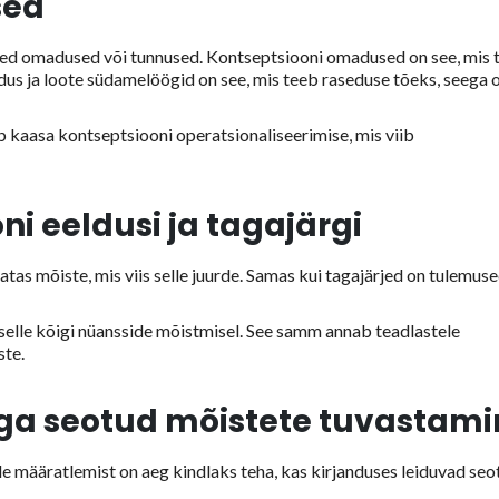
sed
d omadused või tunnused. Kontseptsiooni omadused on see, mis 
dus ja loote südamelöögid on see, mis teeb raseduse tõeks, seega 
kaasa kontseptsiooni operatsionaliseerimise, mis viib
i eeldusi ja tagajärgi
atas mõiste, mis viis selle juurde. Samas kui tagajärjed on tulemuse
 selle kõigi nüansside mõistmisel. See samm annab teadlastele
ste.
a seotud mõistete tuvastami
de määratlemist on aeg kindlaks teha, kas kirjanduses leiduvad seo