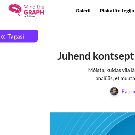
Galerii
Plakatite tegija
Tagasi
Juhend kontsept
Mõista, kuidas viia 
analüüs, et muut
Fabri