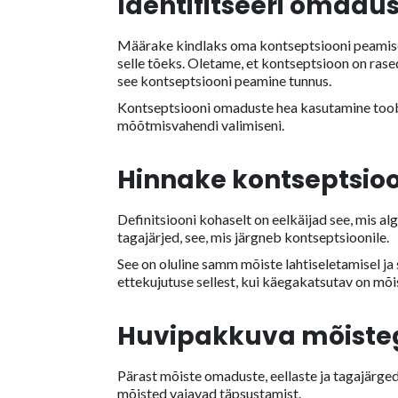
Identifitseeri omadu
Määrake kindlaks oma kontseptsiooni peamise
selle tõeks. Oletame, et kontseptsioon on rase
see kontseptsiooni peamine tunnus.
Kontseptsiooni omaduste hea kasutamine toob 
mõõtmisvahendi valimiseni.
Hinnake kontseptsioon
Definitsiooni kohaselt on eelkäijad see, mis alg
tagajärjed, see, mis järgneb kontseptsioonile.
See on oluline samm mõiste lahtiseletamisel ja
ettekujutuse sellest, kui käegakatsutav on mõi
Huvipakkuva mõisteg
Pärast mõiste omaduste, eellaste ja tagajärge
mõisted vajavad täpsustamist.