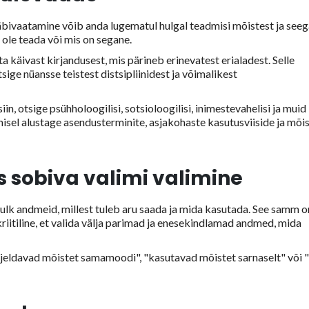
läbivaatamine võib anda lugematul hulgal teadmisi mõistest ja see
i ole teada või mis on segane.
a käivast kirjandusest, mis pärineb erinevatest erialadest. Selle
tsige nüansse teistest distsipliinidest ja võimalikest
n, otsige psühholoogilisi, sotsioloogilisi, inimestevahelisi ja muid
isel alustage asendusterminite, asjakohaste kasutusviiside ja mõi
sobiva valimi valimine
hulk andmeid, millest tuleb aru saada ja mida kasutada. See samm o
a kriitiline, et valida välja parimad ja enesekindlamad andmed, mida
irjeldavad mõistet samamoodi", "kasutavad mõistet sarnaselt" või 