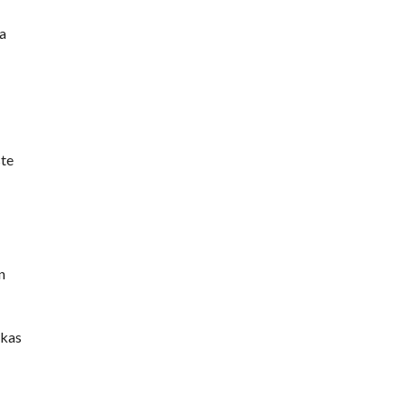
ga
ste
n
"kas