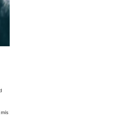
d
i mis