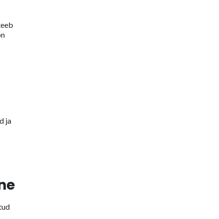
teeb
on
d ja
ne
tud