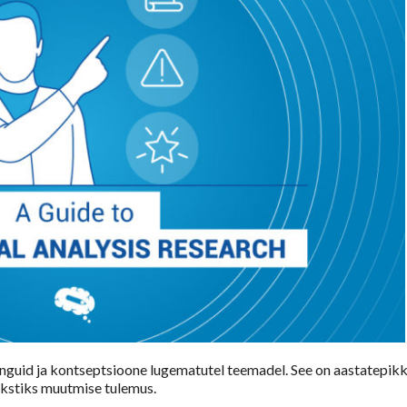
inguid ja kontseptsioone lugematutel teemadel. See on aastatepik
ekstiks muutmise tulemus.