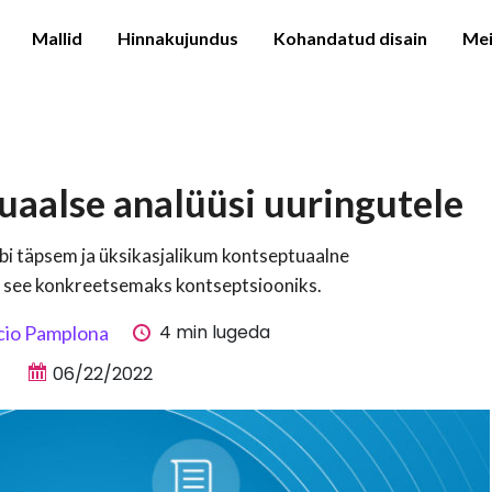
Mallid
Hinnakujundus
Kohandatud disain
Mei
uaalse analüüsi uuringutele
läbi täpsem ja üksikasjalikum kontseptuaalne
a see konkreetsemaks kontseptsiooniks.
4 min lugeda
cio Pamplona
06/22/2022