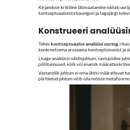
Kirjanduse kriitiline läbivaatamine näitab uurij
kontseptuaalseid ebaselgusi ja tagajärgi tulev
Konstrueeri analüüsi
Tehes
kontseptuaalse analüüsi uuring
, rika
konkreetsema arusaama kontseptsioonist ja ai
Lisage analüüsis näidisjuhtum, vastupidine juh
põhitunnused, kõik või enamik määratluskritee
Vastandlik juhtum ei oma ühtki määratlevat tun
piiritletud juhtum võib olla mõiste metafoorn