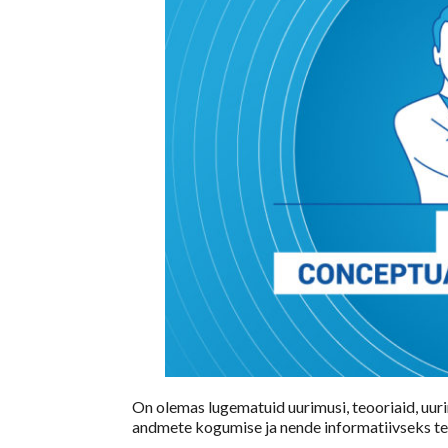
On olemas lugematuid uurimusi, teooriaid, uur
andmete kogumise ja nende informatiivseks t