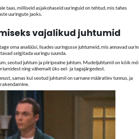
ale taas, milliseid asjakohaseid uuringuid on tehtud, mis tahes
aste uuringute jaoks.
miseks vajalikud juhtumid
stage oma analüüsi, lisades uuringusse juhtumeid, mis annavad uuri
tavad selgitada uuringu suunda.
tum, seotud juhtum ja piiripealne juhtum. Mudeljuhtumil on kõik mõ
riumidest ning vähemalt üks eel- ja tagajärgedest.
nust, samas kui seotud juhtumil on sarnane määratlev tunnus, ja
e rakendamine.