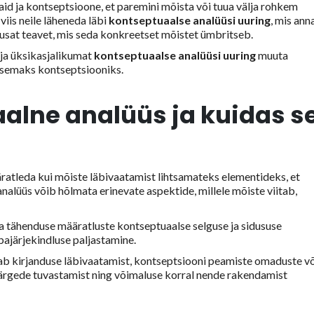
id ja kontseptsioone, et paremini mõista või tuua välja rohkem
viis neile läheneda läbi
kontseptuaalse analüüsi uuring
, mis ann
dusat teavet, mis seda konkreetset mõistet ümbritseb.
 ja üksikasjalikumat
kontseptuaalse analüüsi uuring
muuta
tsemaks kontseptsiooniks.
alne analüüs ja kuidas s
ratleda kui mõiste läbivaatamist lihtsamateks elementideks, et
nalüüs võib hõlmata erinevate aspektide, millele mõiste viitab,
ja tähenduse määratluste kontseptuaalse selguse ja sidususe
bajärjekindluse paljastamine.
b kirjanduse läbivaatamist, kontseptsiooni peamiste omaduste võ
ajärgede tuvastamist ning võimaluse korral nende rakendamist