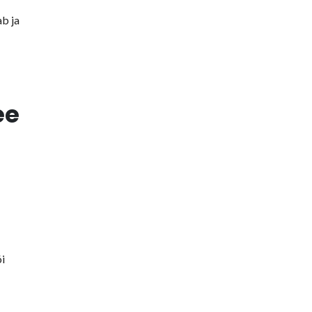
ab ja
ee
i