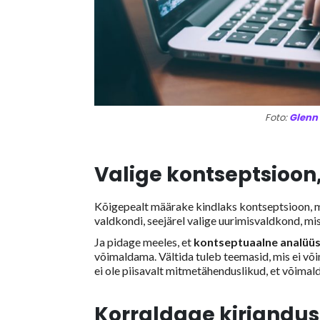
Foto:
Glenn
Valige kontseptsioon
Kõigepealt määrake kindlaks kontseptsioon, mi
valdkondi, seejärel valige uurimisvaldkond, mi
Ja pidage meeles, et
kontseptuaalne analüü
võimaldama. Vältida tuleb teemasid, mis ei võim
ei ole piisavalt mitmetähenduslikud, et võimal
Korraldage kirjandu