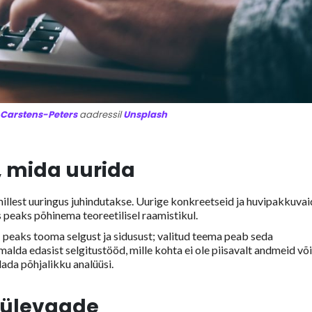
 Carstens-Peters
aadressil
Unsplash
, mida uurida
llest uuringus juhindutakse. Uurige konkreetseid ja huvipakkuvai
s peaks põhinema teoreetilisel raamistikul.
s
peaks tooma selgust ja sidusust; valitud teema peab seda
alda edasist selgitustööd, mille kohta ei ole piisavalt andmeid võ
dada põhjalikku analüüsi.
sülevaade