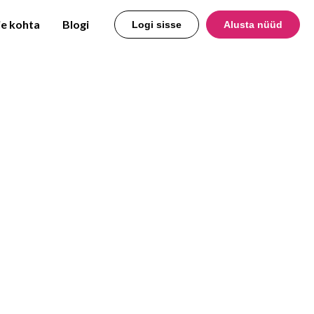
e kohta
Blogi
Logi sisse
Alusta nüüd