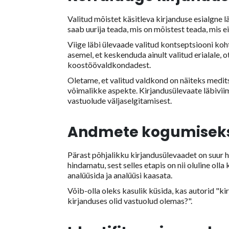
Valitud mõistet käsitleva kirjanduse esialgne 
saab uurija teada, mis on mõistest teada, mis e
Viige läbi ülevaade valitud kontseptsiooni koht
asemel, et keskenduda ainult valitud erialale, o
koostöövaldkondadest.
Oletame, et valitud valdkond on näiteks meditsii
võimalikke aspekte. Kirjandusülevaate läbiviim
vastuolude väljaselgitamisest.
Andmete kogumiseks 
Pärast põhjalikku kirjandusülevaadet on suur 
hindamatu, sest selles etapis on nii oluline oll
analüüsida ja analüüsi kaasata.
Võib-olla oleks kasulik küsida, kas autorid "k
kirjanduses olid vastuolud olemas?".