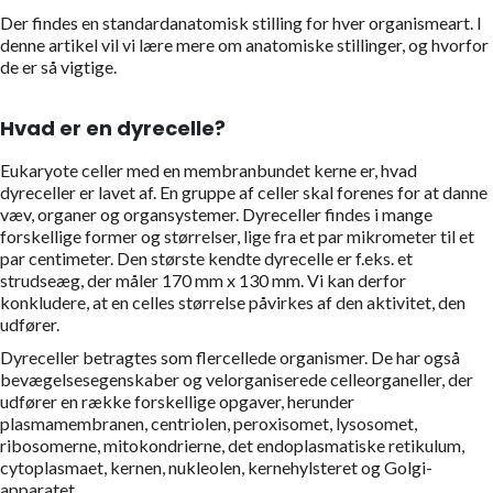
Der findes en standardanatomisk stilling for hver organismeart. I
denne artikel vil vi lære mere om anatomiske stillinger, og hvorfor
de er så vigtige.
Hvad er en dyrecelle?
Eukaryote celler med en membranbundet kerne er, hvad
dyreceller er lavet af. En gruppe af celler skal forenes for at danne
væv, organer og organsystemer. Dyreceller findes i mange
forskellige former og størrelser, lige fra et par mikrometer til et
par centimeter. Den største kendte dyrecelle er f.eks. et
strudseæg, der måler 170 mm x 130 mm. Vi kan derfor
konkludere, at en celles størrelse påvirkes af den aktivitet, den
udfører.
Dyreceller betragtes som flercellede organismer. De har også
bevægelsesegenskaber og velorganiserede celleorganeller, der
udfører en række forskellige opgaver, herunder
plasmamembranen, centriolen, peroxisomet, lysosomet,
ribosomerne, mitokondrierne, det endoplasmatiske retikulum,
cytoplasmaet, kernen, nukleolen, kernehylsteret og Golgi-
apparatet.