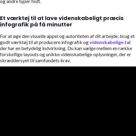
og andre typer fedt.
Et værktøj til at lave videnskabeligt præcis
infografik på få minutter
For at øge den visuelle appel og autoriteten af dit arbejde, brug et
godt værktøj til at producere infografik og
videnskabelige tal
der har en betydelig indvirkning. Du kan vælge mellem en række
forskellige layouts og unikke videnskabelige oplysninger, der er
skræddersyet til samfundets krav.