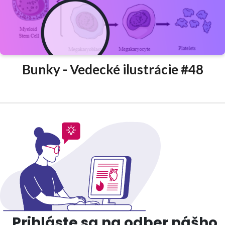
Bunky - Vedecké ilustrácie #48
Prihláste sa na odber nášho