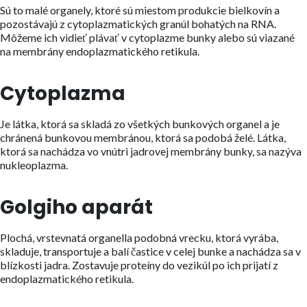
Sú to malé organely, ktoré sú miestom produkcie bielkovín a
pozostávajú z cytoplazmatických granúl bohatých na RNA.
Môžeme ich vidieť plávať v cytoplazme bunky alebo sú viazané
na membrány endoplazmatického retikula.
Cytoplazma
Je látka, ktorá sa skladá zo všetkých bunkových organel a je
chránená bunkovou membránou, ktorá sa podobá želé. Látka,
ktorá sa nachádza vo vnútri jadrovej membrány bunky, sa nazýva
nukleoplazma.
Golgiho aparát
Plochá, vrstevnatá organella podobná vrecku, ktorá vyrába,
skladuje, transportuje a balí častice v celej bunke a nachádza sa v
blízkosti jadra. Zostavuje proteíny do vezikúl po ich prijatí z
endoplazmatického retikula.