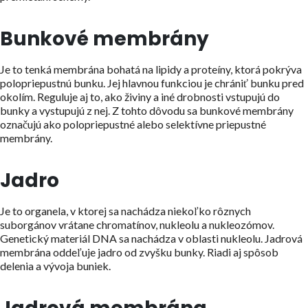
Bunkové membrány
Je to tenká membrána bohatá na lipidy a proteíny, ktorá pokrýva
polopriepustnú bunku. Jej hlavnou funkciou je chrániť bunku pred
okolím. Reguluje aj to, ako živiny a iné drobnosti vstupujú do
bunky a vystupujú z nej. Z tohto dôvodu sa bunkové membrány
označujú ako polopriepustné alebo selektívne priepustné
membrány.
Jadro
Je to organela, v ktorej sa nachádza niekoľko rôznych
suborgánov vrátane chromatínov, nukleolu a nukleozómov.
Genetický materiál DNA sa nachádza v oblasti nukleolu. Jadrová
membrána oddeľuje jadro od zvyšku bunky. Riadi aj spôsob
delenia a vývoja buniek.