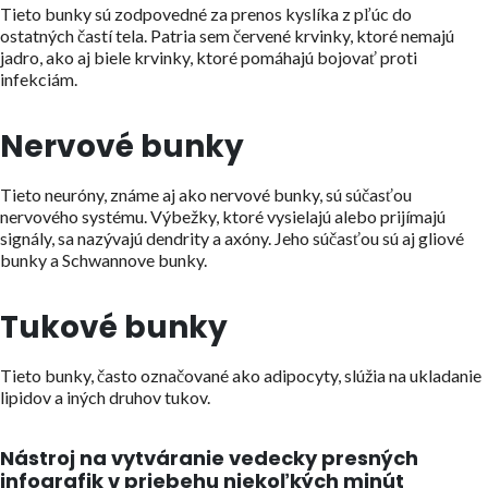
Tieto bunky sú zodpovedné za prenos kyslíka z pľúc do
ostatných častí tela. Patria sem červené krvinky, ktoré nemajú
jadro, ako aj biele krvinky, ktoré pomáhajú bojovať proti
infekciám.
Nervové bunky
Tieto neuróny, známe aj ako nervové bunky, sú súčasťou
nervového systému. Výbežky, ktoré vysielajú alebo prijímajú
signály, sa nazývajú dendrity a axóny. Jeho súčasťou sú aj gliové
bunky a Schwannove bunky.
Tukové bunky
Tieto bunky, často označované ako adipocyty, slúžia na ukladanie
lipidov a iných druhov tukov.
Nástroj na vytváranie vedecky presných
infografik v priebehu niekoľkých minút