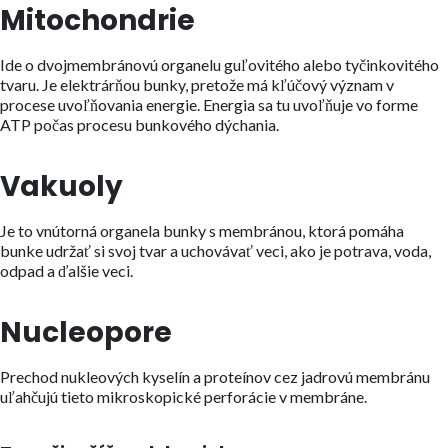
Mitochondrie
Ide o dvojmembránovú organelu guľovitého alebo tyčinkovitého
tvaru. Je elektrárňou bunky, pretože má kľúčový význam v
procese uvoľňovania energie. Energia sa tu uvoľňuje vo forme
ATP počas procesu bunkového dýchania.
Vakuoly
Je to vnútorná organela bunky s membránou, ktorá pomáha
bunke udržať si svoj tvar a uchovávať veci, ako je potrava, voda,
odpad a ďalšie veci.
Nucleopore
Prechod nukleových kyselín a proteínov cez jadrovú membránu
uľahčujú tieto mikroskopické perforácie v membráne.