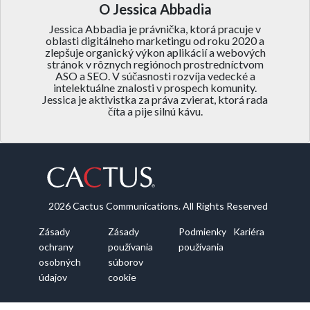
O Jessica Abbadia
Jessica Abbadia je právnička, ktorá pracuje v
oblasti digitálneho marketingu od roku 2020 a
zlepšuje organický výkon aplikácií a webových
stránok v rôznych regiónoch prostredníctvom
ASO a SEO. V súčasnosti rozvíja vedecké a
intelektuálne znalosti v prospech komunity.
Jessica je aktivistka za práva zvierat, ktorá rada
číta a pije silnú kávu.
2026 Cactus Communications. All Rights Reserved
Zásady
Zásady
Podmienky
Kariéra
ochrany
používania
používania
osobných
súborov
údajov
cookie