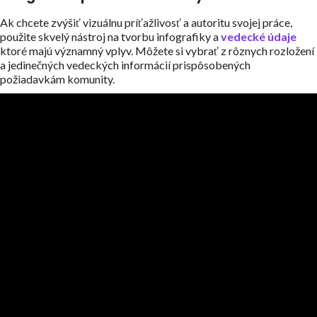
Ak chcete zvýšiť vizuálnu príťažlivosť a autoritu svojej práce,
použite skvelý nástroj na tvorbu infografiky a
vedecké údaje
ktoré majú významný vplyv. Môžete si vybrať z rôznych rozložení
a jedinečných vedeckých informácií prispôsobených
požiadavkám komunity.