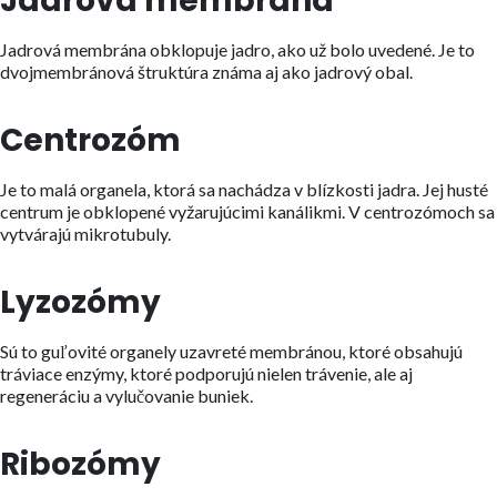
Jadrová membrána
Jadrová membrána obklopuje jadro, ako už bolo uvedené. Je to
dvojmembránová štruktúra známa aj ako jadrový obal.
Centrozóm
Je to malá organela, ktorá sa nachádza v blízkosti jadra. Jej husté
centrum je obklopené vyžarujúcimi kanálikmi. V centrozómoch sa
vytvárajú mikrotubuly.
Lyzozómy
Sú to guľovité organely uzavreté membránou, ktoré obsahujú
tráviace enzýmy, ktoré podporujú nielen trávenie, ale aj
regeneráciu a vylučovanie buniek.
Ribozómy