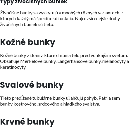
Typy živočíšnych buniek
Živočíšne bunky sa vyskytujú v mnohých rôznych variantoch, z
ktorých každý má špecifickú funkciu. Najrozšírenejšie druhy
živočíšnych buniek sú tieto:
Kožné bunky
Kožné bunky z tkanív, ktoré chránia telo pred vonkajším svetom.
Obsahuje Merkelove bunky, Langerhansove bunky, melanocyty a
keratinocyty.
Svalové bunky
Tieto predĺžené tubulárne bunky uľahčujú pohyb. Patria sem
bunky kostrového, srdcového a hladkého svalstva.
Krvné bunky