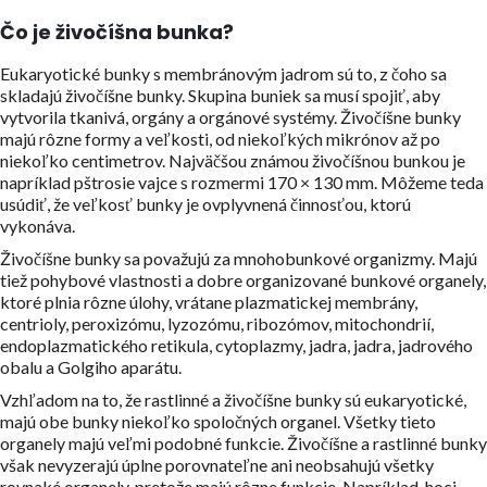
Čo je živočíšna bunka?
Eukaryotické bunky s membránovým jadrom sú to, z čoho sa
skladajú živočíšne bunky. Skupina buniek sa musí spojiť, aby
vytvorila tkanivá, orgány a orgánové systémy. Živočíšne bunky
majú rôzne formy a veľkosti, od niekoľkých mikrónov až po
niekoľko centimetrov. Najväčšou známou živočíšnou bunkou je
napríklad pštrosie vajce s rozmermi 170 × 130 mm. Môžeme teda
usúdiť, že veľkosť bunky je ovplyvnená činnosťou, ktorú
vykonáva.
Živočíšne bunky sa považujú za mnohobunkové organizmy. Majú
tiež pohybové vlastnosti a dobre organizované bunkové organely,
ktoré plnia rôzne úlohy, vrátane plazmatickej membrány,
centrioly, peroxizómu, lyzozómu, ribozómov, mitochondrií,
endoplazmatického retikula, cytoplazmy, jadra, jadra, jadrového
obalu a Golgiho aparátu.
Vzhľadom na to, že rastlinné a živočíšne bunky sú eukaryotické,
majú obe bunky niekoľko spoločných organel. Všetky tieto
organely majú veľmi podobné funkcie. Živočíšne a rastlinné bunky
však nevyzerajú úplne porovnateľne ani neobsahujú všetky
rovnaké organely, pretože majú rôzne funkcie. Napríklad, hoci