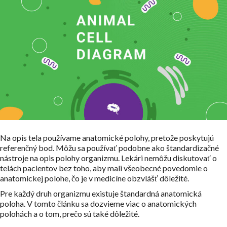
Na opis tela používame anatomické polohy, pretože poskytujú
referenčný bod. Môžu sa používať podobne ako štandardizačné
nástroje na opis polohy organizmu. Lekári nemôžu diskutovať o
telách pacientov bez toho, aby mali všeobecné povedomie o
anatomickej polohe, čo je v medicíne obzvlášť dôležité.
Pre každý druh organizmu existuje štandardná anatomická
poloha. V tomto článku sa dozvieme viac o anatomických
polohách a o tom, prečo sú také dôležité.