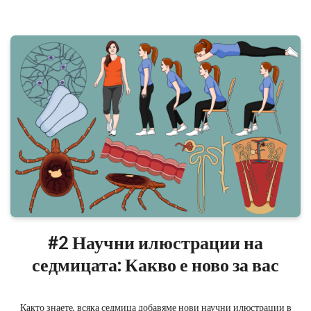
#2 Научни илюстрации на
седмицата: Какво е ново за вас
Както знаете, всяка седмица добавяме нови научни илюстрации в