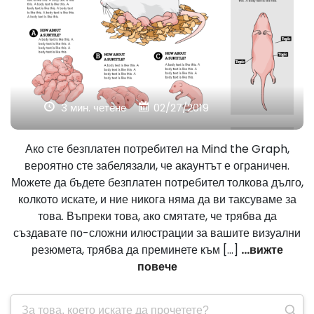
3 мин. четене
02/27/2019
Ако сте безплатен потребител на Mind the Graph,
вероятно сте забелязали, че акаунтът е ограничен.
Можете да бъдете безплатен потребител толкова дълго,
колкото искате, и ние никога няма да ви таксуваме за
това. Въпреки това, ако смятате, че трябва да
създавате по-сложни илюстрации за вашите визуални
резюмета, трябва да преминете към [...]
...вижте
повече