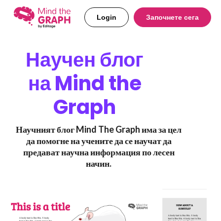
Login
Започнете сега
Научен блог
на Mind the
Graph
Научният блог Mind The Graph има за цел
да помогне на учените да се научат да
предават научна информация по лесен
начин.