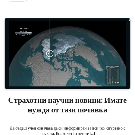
Страхотни научни новини: Имате
нужда от тази почивка
Да бъдеш учен означава да си информиран за всичко, свързано с
науката. Колко често четете [...]