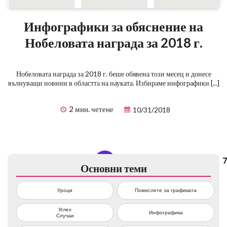
Инфографики за обяснение на
Нобеловата награда за 2018 г.
Нобеловата награда за 2018 г. беше обявена този месец и донесе
вълнуващи новини в областта на науката. Избираме инфографики [...]
2 мин. четене
10/31/2018
...
60
61
62
63
64
...
Основни теми
Уроци
Помислете за графиката
Успех
Инфографика
Случаи