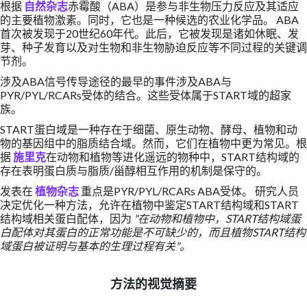
根据
自然杂志
赤霉酸（ABA）是参与非生物压力反应及其适应
的主要植物激素。同时，它也是一种候选的农业化学品。 ABA
首次被发现于20世纪60年代。此后，它被发现是诸如休眠、发
芽、种子发育以及对生物和非生物胁迫反应等不同过程的关键调
节剂。
涉及ABA信号传导途径的最早的事件涉及ABA与
PYR/PYL/RCARs受体的结合。这些受体属于START域的超家
族。
START蛋白域是一种存在于细菌、原生动物、酵母、植物和动
物的基因组中的脂质结合域。然而，它们在植物中更为常见。根
据
施里克
在动物和植物等进化遥远的物种中，START结构域的
存在表明蛋白质与脂质/甾醇相互作用的机制是保守的。
发表在
植物杂志
重点是PYR/PYL/RCARs ABA受体。 研究人员
决定优化一种方法，允许在植物中鉴定START结构域和START
结构域相关蛋白配体，因为
"在动物和植物中，START结构域蛋
白配体对其蛋白的正常功能是不可缺少的，而且植物START结构
域蛋白被证明与基本的生理过程有关"。
方法的视觉摘要