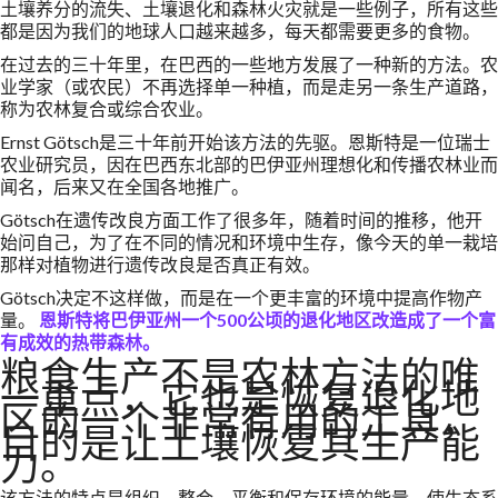
土壤养分的流失、土壤退化和森林火灾就是一些例子，所有这些
都是因为我们的地球人口越来越多，每天都需要更多的食物。
在过去的三十年里，在巴西的一些地方发展了一种新的方法。农
业学家（或农民）不再选择单一种植，而是走另一条生产道路，
称为农林复合或综合农业。
Ernst Götsch是三十年前开始该方法的先驱。恩斯特是一位瑞士
农业研究员，因在巴西东北部的巴伊亚州理想化和传播农林业而
闻名，后来又在全国各地推广。
Götsch在遗传改良方面工作了很多年，随着时间的推移，他开
始问自己，为了在不同的情况和环境中生存，像今天的单一栽培
那样对植物进行遗传改良是否真正有效。
Götsch决定不这样做，而是在一个更丰富的环境中提高作物产
量。
恩斯特将巴伊亚州一个500公顷的退化地区改造成了一个富
有成效的热带森林。
粮食生产不是农林方法的唯
一重点，它也是恢复退化地
区的一个非常有用的工具，
目的是让土壤恢复其生产能
力。
该方法的特点是组织、整合、平衡和保存环境的能量，使生态系