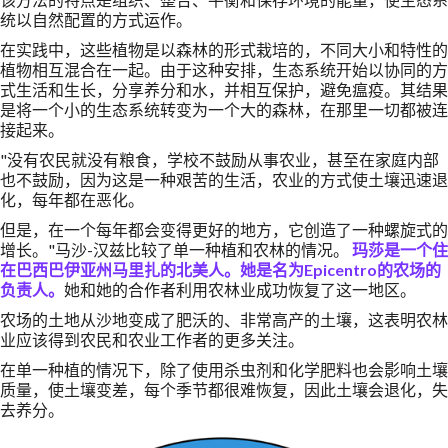
统以自然配置的方式运作。
在实践中，这些植物是以森林的形式栽培的，不同大小和特性的
植物相互混合在一起。由于这种安排，生态系统开始以协同的方
式生活和生长，分享养分和水，并相互保护，避免瘟疫。其结果
是将一个小的生态系统转变为一个大的森林，在那里一切都被连
接起来。
"没有农民就没有粮食，学校不鼓励从事农业，甚至在家庭内部
也不鼓励，因为这是一种艰苦的生活，农业的方式使土壤迅速退
化，每年都在恶化。
但是，在一个每年都会变得更好的地方，它创造了一种螺旋式的
增长。"马沙-汉兹比较了单一种植和农林的情况。
玛莎是一个住
在巴西巴伊亚州马里扎的北美人。她是名为Epicentro的农场的
负责人。
她和她的合作者利用农林业成功恢复了这一地区。
农场的土地从沙地变成了肥沃的、非常高产的土壤，这表明农林
业应该得到农民和农业工作者的更多关注。
在单一种植的情况下，除了使用杀虫剂和化学肥料也会影响土壤
质量，使土壤变差，每个季节都很难恢复，因此土壤会退化，失
去养分。