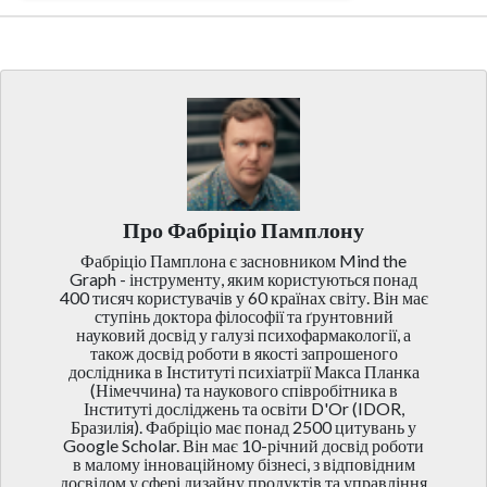
Про Фабріціо Памплону
Фабріціо Памплона є засновником Mind the
Graph - інструменту, яким користуються понад
400 тисяч користувачів у 60 країнах світу. Він має
ступінь доктора філософії та ґрунтовний
науковий досвід у галузі психофармакології, а
також досвід роботи в якості запрошеного
дослідника в Інституті психіатрії Макса Планка
(Німеччина) та наукового співробітника в
Інституті досліджень та освіти D'Or (IDOR,
Бразилія). Фабріціо має понад 2500 цитувань у
Google Scholar. Він має 10-річний досвід роботи
в малому інноваційному бізнесі, з відповідним
досвідом у сфері дизайну продуктів та управління