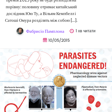
порівну: половину отримає китайський
дослідник Юю Ту, а Вільям Кемпбелл і
Сатоші Омура розділять між собою [...].
1 хв читати
Фабрисіо Памплона
10/05/2015