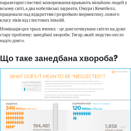
паразитарні глистяні захворювання вражають мільйони людей у
всьому світі, а два нобелівські лауреати, Омура і Кемпбелл,
працювали над відкриттям і розробкою івермектину, нового
класу ліків від глистових інвазій.
Номінація цих трьох вчених - це довгоочікуване світло на дуже
стару проблему: занедбані хвороби. Тягар, який людство несло
надто довго.
Що таке занедбана хвороба?