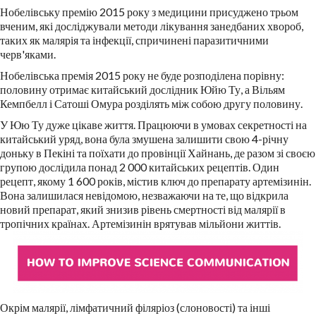
Нобелівську премію 2015 року з медицини присуджено трьом
вченим, які досліджували методи лікування занедбаних хвороб,
таких як малярія та інфекції, спричинені паразитичними
черв'яками.
Нобелівська премія 2015 року не буде розподілена порівну:
половину отримає китайський дослідник Юйю Ту, а Вільям
Кемпбелл і Сатоші Омура розділять між собою другу половину.
У Юю Ту дуже цікаве життя. Працюючи в умовах секретності на
китайський уряд, вона була змушена залишити свою 4-річну
доньку в Пекіні та поїхати до провінції Хайнань, де разом зі своєю
групою дослідила понад 2 000 китайських рецептів. Один
рецепт, якому 1 600 років, містив ключ до препарату артемізинін.
Вона залишилася невідомою, незважаючи на те, що відкрила
новий препарат, який знизив рівень смертності від малярії в
тропічних країнах. Артемізинін врятував мільйони життів.
Окрім малярії, лімфатичний філяріоз (слоновості) та інші