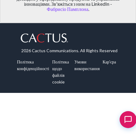
інноваціями. Зв'яжіться з ним на LinkedIn -
Фабрисіо Памплона
.
2026 Cactus Communications. All Rights Reserved
Політика
Політика
Умови
Кар'єра
конфіденційності
щодо
використання
файлів
cookie