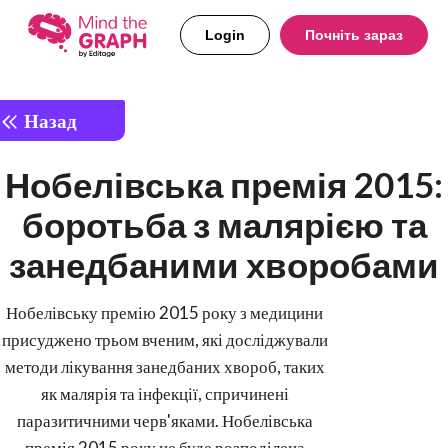
Login
Почніть зараз
Назад
Нобелівська премія 2015:
боротьба з малярією та
занедбаними хворобами
Нобелівську премію 2015 року з медицини
присуджено трьом вченим, які досліджували
методи лікування занедбаних хвороб, таких
як малярія та інфекції, спричинені
паразитичними черв'яками. Нобелівська
премія 2015 року не буде розподілена