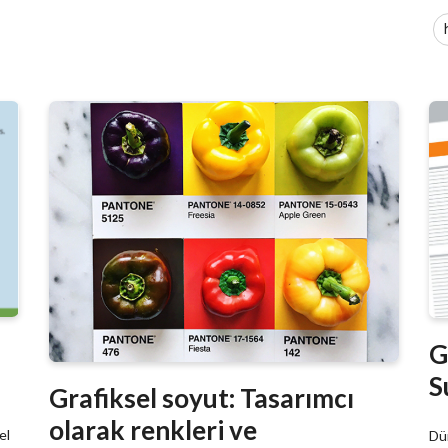
G
S
Grafiksel soyut: Tasarımcı
olarak renkleri ve
el
Dün