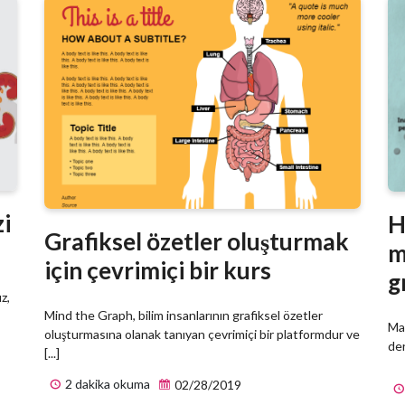
zi
H
Grafiksel özetler oluşturmak
m
için çevrimiçi bir kurs
g
z,
Mind the Graph, bilim insanlarının grafiksel özetler
Mak
oluşturmasına olanak tanıyan çevrimiçi bir platformdur ve
der
[...]
2 dakika okuma
02/28/2019