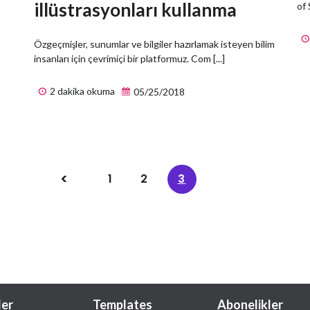
illüstrasyonları kullanma
of 
Özgeçmişler, sunumlar ve bilgiler hazırlamak isteyen bilim
insanları için çevrimiçi bir platformuz. Com [...]
2 dakika okuma
05/25/2018
1
2
3
ler
Templates
Abonelikler