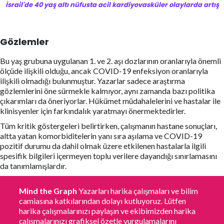
İsrail'de 40 yaş altı nüfusta acil kardiyovasküler olaylarda artış
Gözlemler
Bu yaş grubuna uygulanan 1. ve 2. aşı dozlarının oranlarıyla önemli
ölçüde ilişkili olduğu, ancak COVID-19 enfeksiyon oranlarıyla
ilişkili olmadığı bulunmuştur. Yazarlar sadece araştırma
gözlemlerini öne sürmekle kalmıyor, aynı zamanda bazı politika
çıkarımları da öneriyorlar. Hükümet müdahalelerini ve hastalar ile
klinisyenler için farkındalık yaratmayı önermektedirler.
Tüm kritik göstergeleri belirtirken, çalışmanın hastane sonuçları,
altta yatan komorbiditelerin yanı sıra aşılama ve COVID-19
pozitif durumu da dahil olmak üzere etkilenen hastalarla ilgili
spesifik bilgileri içermeyen toplu verilere dayandığı sınırlamasını
da tanımlamışlardır.
Mind the Graph
Yazarları harika çalışmaları ve bilim
camiasına katkılarından dolayı kutluyoruz. Lütfen
harika çalışmalarınızı paylaşın ve ekibimizden harika
çalışmalarınızı grafiksel özetle vurgulamalarını