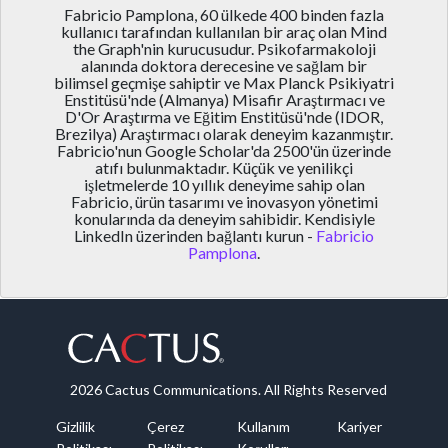
Fabricio Pamplona, 60 ülkede 400 binden fazla
kullanıcı tarafından kullanılan bir araç olan Mind
the Graph'nin kurucusudur. Psikofarmakoloji
alanında doktora derecesine ve sağlam bir
bilimsel geçmişe sahiptir ve Max Planck Psikiyatri
Enstitüsü'nde (Almanya) Misafir Araştırmacı ve
D'Or Araştırma ve Eğitim Enstitüsü'nde (IDOR,
Brezilya) Araştırmacı olarak deneyim kazanmıştır.
Fabricio'nun Google Scholar'da 2500'ün üzerinde
atıfı bulunmaktadır. Küçük ve yenilikçi
işletmelerde 10 yıllık deneyime sahip olan
Fabricio, ürün tasarımı ve inovasyon yönetimi
konularında da deneyim sahibidir. Kendisiyle
LinkedIn üzerinden bağlantı kurun -
Fabricio
Pamplona
.
2026 Cactus Communications. All Rights Reserved
Gizlilik
Çerez
Kullanım
Kariyer