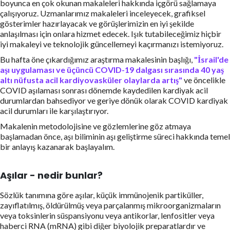
boyunca en çok okunan makaleleri hakkında içgörü sağlamaya
çalışıyoruz. Uzmanlarımız makaleleri inceleyecek, grafiksel
gösterimler hazırlayacak ve görüşlerimizin en iyi şekilde
anlaşılması için onlara hizmet edecek. Işık tutabileceğimiz hiçbir
iyi makaleyi ve teknolojik güncellemeyi kaçırmanızı istemiyoruz.
Bu hafta öne çıkardığımız araştırma makalesinin başlığı,
"İsrail'de
aşı uygulaması ve üçüncü COVID-19 dalgası sırasında 40 yaş
altı nüfusta acil kardiyovasküler olaylarda artış"
ve öncelikle
COVID aşılaması sonrası dönemde kaydedilen kardiyak acil
durumlardan bahsediyor ve geriye dönük olarak COVID kardiyak
acil durumları ile karşılaştırıyor.
Makalenin metodolojisine ve gözlemlerine göz atmaya
başlamadan önce, aşı biliminin aşı geliştirme süreci hakkında temel
bir anlayış kazanarak başlayalım.
Aşılar - nedir bunlar?
Sözlük tanımına göre aşılar, küçük immünojenik partiküller,
zayıflatılmış, öldürülmüş veya parçalanmış mikroorganizmaların
veya toksinlerin süspansiyonu veya antikorlar, lenfositler veya
haberci RNA (mRNA) gibi diğer biyolojik preparatlardır ve