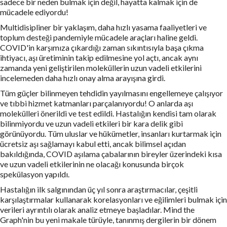
sadece bir neden bulmak için değil, hayatta kalmak için de
mücadele ediyordu!
Multidisipliner bir yaklaşım, daha hızlı yasama faaliyetleri ve
toplum desteği pandemiyle mücadele araçları haline geldi.
COVID'in karşımıza çıkardığı zaman sıkıntısıyla başa çıkma
ihtiyacı, aşı üretiminin takip edilmesine yol açtı, ancak aynı
zamanda yeni geliştirilen moleküllerin uzun vadeli etkilerini
incelemeden daha hızlı onay alma arayışına girdi.
Tüm güçler bilinmeyen tehdidin yayılmasını engellemeye çalışıyor
ve tıbbi hizmet katmanları parçalanıyordu! O anlarda aşı
molekülleri önerildi ve test edildi. Hastalığın kendisi tam olarak
bilinmiyordu ve uzun vadeli etkileri bir kara delik gibi
görünüyordu. Tüm uluslar ve hükümetler, insanları kurtarmak için
ücretsiz aşı sağlamayı kabul etti, ancak bilimsel açıdan
bakıldığında, COVID aşılama çabalarının bireyler üzerindeki kısa
ve uzun vadeli etkilerinin ne olacağı konusunda birçok
spekülasyon yapıldı.
Hastalığın ilk salgınından üç yıl sonra araştırmacılar, çeşitli
karşılaştırmalar kullanarak korelasyonları ve eğilimleri bulmak için
verileri ayrıntılı olarak analiz etmeye başladılar. Mind the
Graph'nin bu yeni makale türüyle, tanınmış dergilerin bir dönem