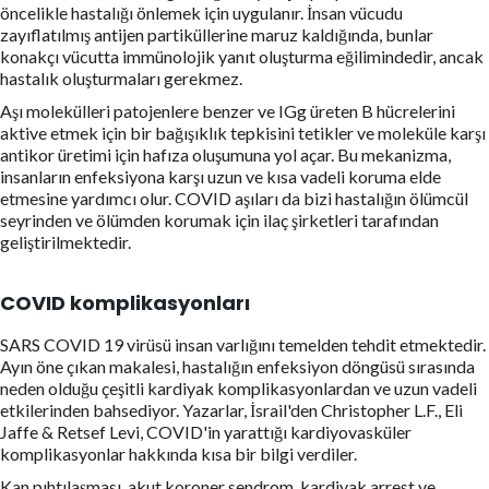
öncelikle hastalığı önlemek için uygulanır. İnsan vücudu
zayıflatılmış antijen partiküllerine maruz kaldığında, bunlar
konakçı vücutta immünolojik yanıt oluşturma eğilimindedir, ancak
hastalık oluşturmaları gerekmez.
Aşı molekülleri patojenlere benzer ve IGg üreten B hücrelerini
aktive etmek için bir bağışıklık tepkisini tetikler ve moleküle karşı
antikor üretimi için hafıza oluşumuna yol açar. Bu mekanizma,
insanların enfeksiyona karşı uzun ve kısa vadeli koruma elde
etmesine yardımcı olur. COVID aşıları da bizi hastalığın ölümcül
seyrinden ve ölümden korumak için ilaç şirketleri tarafından
geliştirilmektedir.
COVID komplikasyonları
SARS COVID 19 virüsü insan varlığını temelden tehdit etmektedir.
Ayın öne çıkan makalesi, hastalığın enfeksiyon döngüsü sırasında
neden olduğu çeşitli kardiyak komplikasyonlardan ve uzun vadeli
etkilerinden bahsediyor. Yazarlar, İsrail'den Christopher L.F., Eli
Jaffe & Retsef Levi, COVID'in yarattığı kardiyovasküler
komplikasyonlar hakkında kısa bir bilgi verdiler.
Kan pıhtılaşması, akut koroner sendrom, kardiyak arrest ve