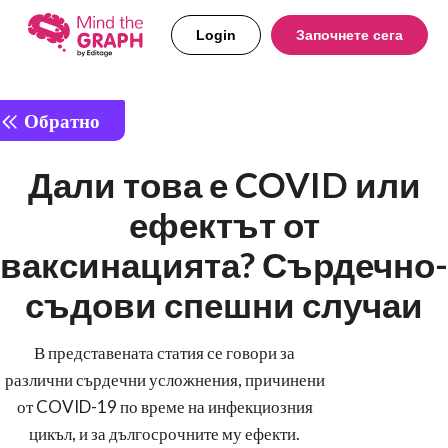
Login
Започнете сега
Обратно
Дали това е COVID или
ефектът от
ваксинацията? Сърдечно-
съдови спешни случаи
В представената статия се говори за
различни сърдечни усложнения, причинени
от COVID-19 по време на инфекциозния
цикъл, и за дългосрочните му ефекти.