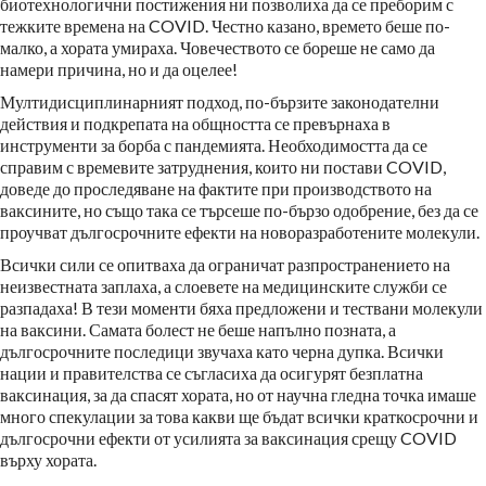
биотехнологични постижения ни позволиха да се преборим с
тежките времена на COVID. Честно казано, времето беше по-
малко, а хората умираха. Човечеството се бореше не само да
намери причина, но и да оцелее!
Мултидисциплинарният подход, по-бързите законодателни
действия и подкрепата на общността се превърнаха в
инструменти за борба с пандемията. Необходимостта да се
справим с времевите затруднения, които ни постави COVID,
доведе до проследяване на фактите при производството на
ваксините, но също така се търсеше по-бързо одобрение, без да се
проучват дългосрочните ефекти на новоразработените молекули.
Всички сили се опитваха да ограничат разпространението на
неизвестната заплаха, а слоевете на медицинските служби се
разпадаха! В тези моменти бяха предложени и тествани молекули
на ваксини. Самата болест не беше напълно позната, а
дългосрочните последици звучаха като черна дупка. Всички
нации и правителства се съгласиха да осигурят безплатна
ваксинация, за да спасят хората, но от научна гледна точка имаше
много спекулации за това какви ще бъдат всички краткосрочни и
дългосрочни ефекти от усилията за ваксинация срещу COVID
върху хората.