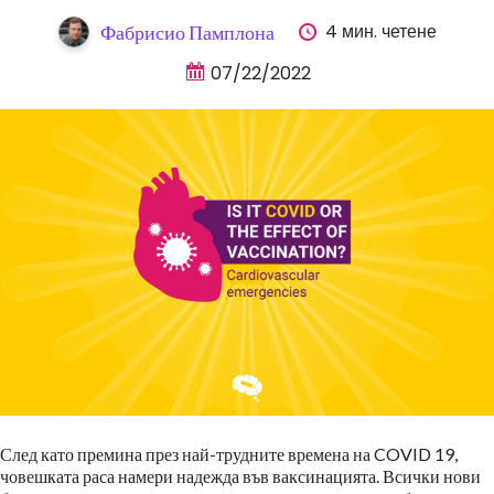
4 мин. четене
Фабрисио Памплона
07/22/2022
След като премина през най-трудните времена на COVID 19,
човешката раса намери надежда във ваксинацията. Всички нови