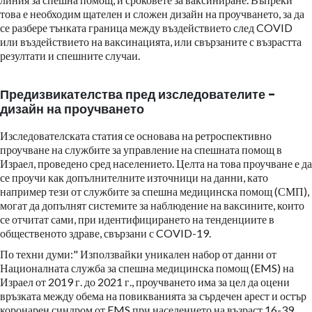
това е необходим щателен и сложен дизайн на проучването, за да
се разбере тънката граница между въздействието след COVID
или въздействието на ваксинацията, или свързаните с възрастта
резултати и спешните случаи.
Предизвикателства пред изследователите -
дизайн на проучването
Изследователската статия се основава на ретроспективно
проучване на службите за управление на спешната помощ в
Израел, проведено сред населението. Целта на това проучване е да
се проучи как допълнителните източници на данни, като
например тези от службите за спешна медицинска помощ (СМП),
могат да допълнят системите за наблюдение на ваксините, които
се отчитат сами, при идентифицирането на тенденциите в
общественото здраве, свързани с COVID-19.
По техни думи:" Използвайки уникален набор от данни от
Националната служба за спешна медицинска помощ (EMS) на
Израел от 2019 г. до 2021 г., проучването има за цел да оцени
връзката между обема на повикванията за сърдечен арест и остър
коронарен синдром от EMS при населението на възраст 16-39