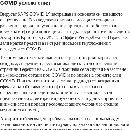
COVID усложнения
Вирусът SARS COVID 19 застрашава в основата си човешкото
съществуване. Във водещата статия на месеца се говори за
различни кардиални усложнения, причинени от болестта по
време на инфекциозния й цикъл, и за дългосрочните й последици.
Авторите, Кристофър Л.Ф., Ели Яффе и Рецеф Леви от Израел, са
дали кратка представа за сърдечносъдовите усложнения,
създадени от COVID.
Те споменават, че съсирването на кръвта, острият коронарен
синдром, сърдечният арест и миокардитът са често срещани
странични ефекти на COVID. Съобщава се за случаи на засягане
на множество органи при COVID и по време на грижите след
COVID. При възрастните хора става трудно да се разграничи
ефектът на заболяването от ефекта на възрастта и на
съществуващите преди това клинични състояния. Така че
представеното от авторите проучване със сигурност привлича
вниманието ни поради преобладаващите условия за спешна
медицинска помощ.
Авторите отбелязват, че трябва да има някаква връзка между
увеличаването на спешните случаи, получавани на националната
линия за спешна помощ, и сроковете за ваксиниране. Въпреки