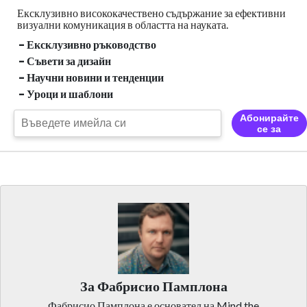
Ексклузивно висококачествено съдържание за ефективни
визуални
комуникация в областта на науката.
- Ексклузивно ръководство
- Съвети за дизайн
- Научни новини и тенденции
- Уроци и шаблони
Абонирайте
се за
За Фабрисио Памплона
Фабрисио Памплона е основател на Mind the