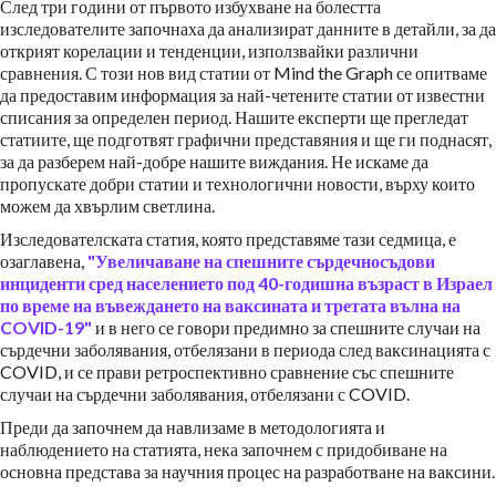
След три години от първото избухване на болестта
изследователите започнаха да анализират данните в детайли, за да
открият корелации и тенденции, използвайки различни
сравнения. С този нов вид статии от Mind the Graph се опитваме
да предоставим информация за най-четените статии от известни
списания за определен период. Нашите експерти ще прегледат
статиите, ще подготвят графични представяния и ще ги поднасят,
за да разберем най-добре нашите виждания. Не искаме да
пропускате добри статии и технологични новости, върху които
можем да хвърлим светлина.
Изследователската статия, която представяме тази седмица, е
озаглавена,
"Увеличаване на спешните сърдечносъдови
инциденти сред населението под 40-годишна възраст в Израел
по време на въвеждането на ваксината и третата вълна на
COVID-19"
и в него се говори предимно за спешните случаи на
сърдечни заболявания, отбелязани в периода след ваксинацията с
COVID, и се прави ретроспективно сравнение със спешните
случаи на сърдечни заболявания, отбелязани с COVID.
Преди да започнем да навлизаме в методологията и
наблюдението на статията, нека започнем с придобиване на
основна представа за научния процес на разработване на ваксини.