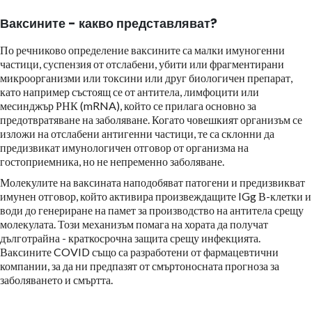
Ваксините - какво представляват?
По речниково определение ваксините са малки имуногенни
частици, суспензия от отслабени, убити или фрагментирани
микроорганизми или токсини или друг биологичен препарат,
като например състоящ се от антитела, лимфоцити или
месинджър РНК (mRNA), който се прилага основно за
предотвратяване на заболяване. Когато човешкият организъм се
изложи на отслабени антигенни частици, те са склонни да
предизвикат имунологичен отговор от организма на
гостоприемника, но не непременно заболяване.
Молекулите на ваксината наподобяват патогени и предизвикват
имунен отговор, който активира произвеждащите IGg В-клетки и
води до генериране на памет за производство на антитела срещу
молекулата. Този механизъм помага на хората да получат
дълготрайна - краткосрочна защита срещу инфекцията.
Ваксините COVID също са разработени от фармацевтични
компании, за да ни предпазят от смъртоносната прогноза за
заболяването и смъртта.