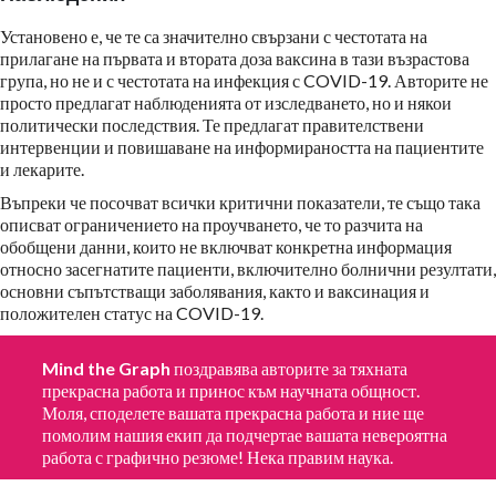
Установено е, че те са значително свързани с честотата на
прилагане на първата и втората доза ваксина в тази възрастова
група, но не и с честотата на инфекция с COVID-19. Авторите не
просто предлагат наблюденията от изследването, но и някои
политически последствия. Те предлагат правителствени
интервенции и повишаване на информираността на пациентите
и лекарите.
Въпреки че посочват всички критични показатели, те също така
описват ограничението на проучването, че то разчита на
обобщени данни, които не включват конкретна информация
относно засегнатите пациенти, включително болнични резултати,
основни съпътстващи заболявания, както и ваксинация и
положителен статус на COVID-19.
Mind the Graph
поздравява авторите за тяхната
прекрасна работа и принос към научната общност.
Моля, споделете вашата прекрасна работа и ние ще
помолим нашия екип да подчертае вашата невероятна
работа с графично резюме! Нека правим наука.