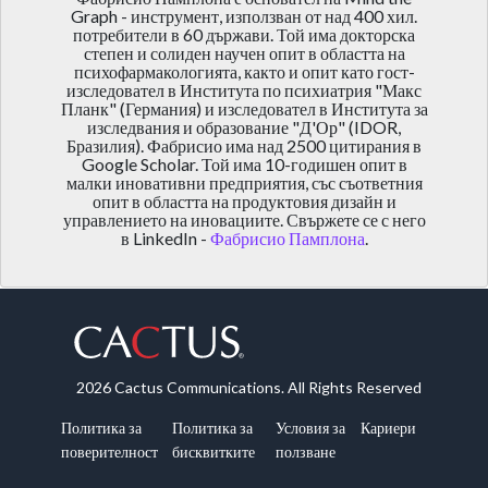
Graph - инструмент, използван от над 400 хил.
потребители в 60 държави. Той има докторска
степен и солиден научен опит в областта на
психофармакологията, както и опит като гост-
изследовател в Института по психиатрия "Макс
Планк" (Германия) и изследовател в Института за
изследвания и образование "Д'Ор" (IDOR,
Бразилия). Фабрисио има над 2500 цитирания в
Google Scholar. Той има 10-годишен опит в
малки иновативни предприятия, със съответния
опит в областта на продуктовия дизайн и
управлението на иновациите. Свържете се с него
в LinkedIn -
Фабрисио Памплона
.
2026 Cactus Communications. All Rights Reserved
Политика за
Политика за
Условия за
Кариери
поверителност
бисквитките
ползване