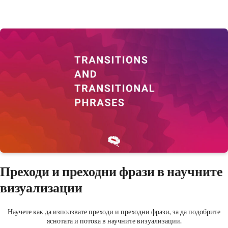
Преходи и преходни фрази в научните
визуализации
Научете как да използвате преходи и преходни фрази, за да подобрите
яснотата и потока в научните визуализации.