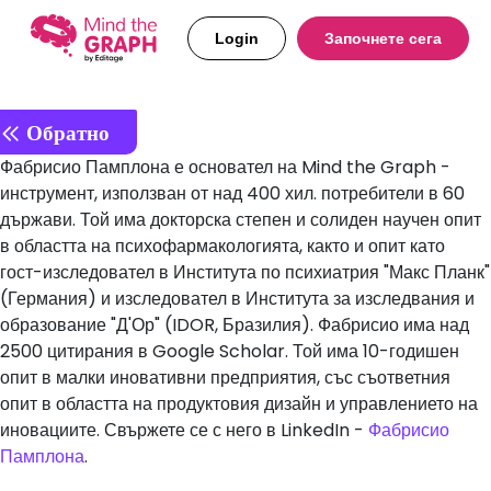
Login
Започнете сега
Обратно
Фабрисио Памплона е основател на Mind the Graph -
инструмент, използван от над 400 хил. потребители в 60
държави. Той има докторска степен и солиден научен опит
в областта на психофармакологията, както и опит като
гост-изследовател в Института по психиатрия "Макс Планк"
(Германия) и изследовател в Института за изследвания и
образование "Д'Ор" (IDOR, Бразилия). Фабрисио има над
2500 цитирания в Google Scholar. Той има 10-годишен
опит в малки иновативни предприятия, със съответния
опит в областта на продуктовия дизайн и управлението на
иновациите. Свържете се с него в LinkedIn -
Фабрисио
Памплона
.