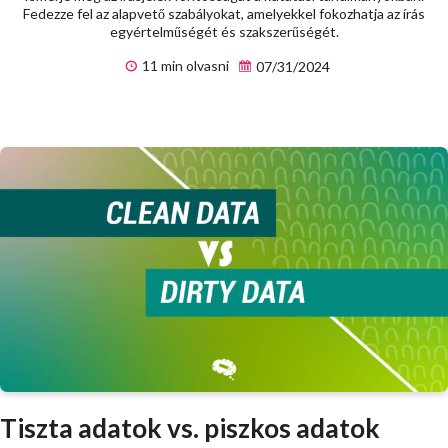
Fedezze fel az alapvető szabályokat, amelyekkel fokozhatja az írás
egyértelműségét és szakszerűségét.
11 min olvasni
07/31/2024
Tiszta adatok vs. piszkos adatok