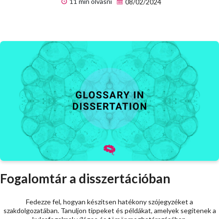
11 min olvasni
08/02/2024
Fogalomtár a disszertációban
Fedezze fel, hogyan készítsen hatékony szójegyzéket a
szakdolgozatában. Tanuljon tippeket és példákat, amelyek segítenek a