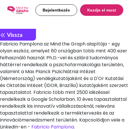
Bejelentkezés
Kezdje el most
Vissza
Fabricio Pamplona az Mind the Graph alapítója - egy
olyan eszköz, amelyet 60 országban több mint 400 ezer
felhasználó használ. Ph.D.-vel és szilárd tudományos
háttérrel rendelkezik a pszichofarmakológia területén,
valamint a Max Planck Pszichiátriai Intézet
(Németország) vendégkutatójaként és a D'Or Kutatási
és Oktatási Intézet (IDOR, Brazília) kutatójaként szerzett
tapasztalatot. Fabricio több mint 2500 idézéssel
rendelkezik a Google Scholarban. 10 éves tapasztalattal
rendelkezik kis innovatív vállalkozásoknál, releváns
tapasztalattal rendelkezik a terméktervezés és az
innovációmenedzsment területén. Kapcsolódjon vele a
LinkedIn-en -
Fabricio Pamplona
.