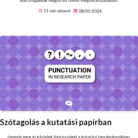
kulcsfogalmak világos és tömör meghatározásában.
11 min olvasni
08/01/2024
Szótagolás a kutatási papírban
Ismerje meg az írásjelek fontosságát a kutatási tanulmányokban.