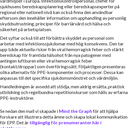
vårdmiljöer i Europa. Infektionskontrollpersonal, chefer för
sjukhusens beredskapsplanering eller beredskapsexperter på
regional eller nationell nivå kan också finna den användbar
eftersom den innehåller information om upphandling av personlig
skyddsutrustning, principer för barriärvård och hälsa och
säkerhet på arbetsplatsen.
Det syftar också till att förbättra skyddet av personal som
arbetar med infektionssjukdomar med hög konsekvens. Den tar
upp både aktuella risker från viral hemorragisk feber och stärkt
beredskap för framtida hälsohot från nya patogener med
antingen luftburen eller viral hemorragisk feber
(kontakt/droppar) som överföringssätt. Följaktligen presenteras
olika alternativ för PPE-komponenter och processer. Dessa kan
anpassas till det specifika sjukdomsmönstret och vårdmiljön.
Handledningen är avsedd att stödja, men aldrig ersätta, praktisk
utbildning och regelbundna repetitionskurser som hålls av erfarna
PPE-instruktörer.
Se nedan den mall vi skapade i
Mind the Graph
för att hjälpa
forskare att illustrera detta ämne och skapa lokal kommunikation
för EPP. Det är
tillgänglig för prenumeranter här i