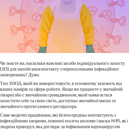
Чи знаєте ви, наскільки важливі засоби індивідуального захисту
(ЗІЗ) для запобігання контакту з переносниками інфекційних
захворювань? Дуже.
Тип ЗІЗОД, який ви використовуєте, в основному залежить від
ваших намірів та сфери роботи. Якщо ви працюєте у звичайній
лікарні або є звичайним громадянином, який намагається
захистити себе та свою сім'ю, достатньо звичайної маски та
звичайного протигазового респіратора.
Саме медичні працівники, які безпосередньо контактують з
інфекційними хворими, повинні носити шоломи і маски N95, як і
людина праворуч, яка доглядає за інфікованим коронавірусом