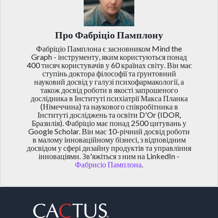
Про Фабріціо Памплону
Фабріціо Памплона є засновником Mind the
Graph - інструменту, яким користуються понад
400 тисяч користувачів у 60 країнах світу. Він має
ступінь доктора філософії та ґрунтовний
науковий досвід у галузі психофармакології, а
також досвід роботи в якості запрошеного
дослідника в Інституті психіатрії Макса Планка
(Німеччина) та наукового співробітника в
Інституті досліджень та освіти D'Or (IDOR,
Бразилія). Фабріціо має понад 2500 цитувань у
Google Scholar. Він має 10-річний досвід роботи
в малому інноваційному бізнесі, з відповідним
досвідом у сфері дизайну продуктів та управління
інноваціями. Зв'яжіться з ним на LinkedIn -
Фабрисіо Памплона
.