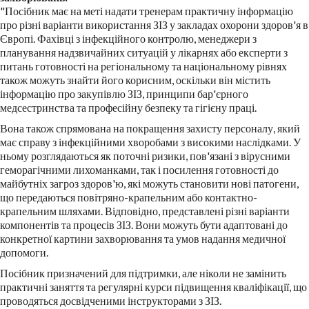
"Посібник має на меті надати тренерам практичну інформацію
про різні варіанти використання ЗІЗ у закладах охорони здоров'я в
Європі. Фахівці з інфекційного контролю, менеджери з
планування надзвичайних ситуацій у лікарнях або експерти з
питань готовності на регіональному та національному рівнях
також можуть знайти його корисним, оскільки він містить
інформацію про закупівлю ЗІЗ, принципи бар'єрного
медсестринства та професійну безпеку та гігієну праці.
Вона також спрямована на покращення захисту персоналу, який
має справу з інфекційними хворобами з високими наслідками. У
ньому розглядаються як поточні ризики, пов'язані з вірусними
геморагічними лихоманками, так і посилення готовності до
майбутніх загроз здоров'ю, які можуть становити нові патогени,
що передаються повітряно-крапельним або контактно-
крапельним шляхами. Відповідно, представлені різні варіанти
компонентів та процесів ЗІЗ. Вони можуть бути адаптовані до
конкретної картини захворювання та умов надання медичної
допомоги.
Посібник призначений для підтримки, але ніколи не замінить
практичні заняття та регулярні курси підвищення кваліфікації, що
проводяться досвідченими інструкторами з ЗІЗ.