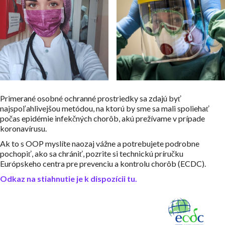
Primerané osobné ochranné prostriedky sa zdajú byť
najspoľahlivejšou metódou, na ktorú by sme sa mali spoliehať
počas epidémie infekčných chorôb, akú prežívame v prípade
koronavírusu.
Ak to s OOP myslíte naozaj vážne a potrebujete podrobne
pochopiť, ako sa chrániť, pozrite si technickú príručku
Európskeho centra pre prevenciu a kontrolu chorôb (ECDC).
Odkaz na stiahnutie je k dispozícii tu.