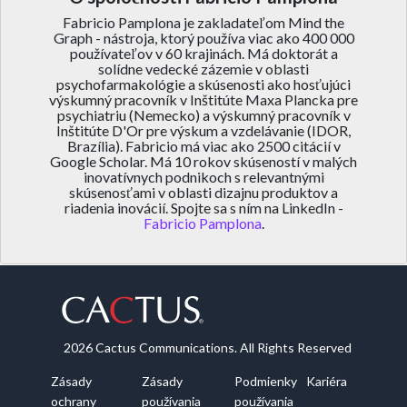
Fabricio Pamplona je zakladateľom Mind the
Graph - nástroja, ktorý používa viac ako 400 000
používateľov v 60 krajinách. Má doktorát a
solídne vedecké zázemie v oblasti
psychofarmakológie a skúsenosti ako hosťujúci
výskumný pracovník v Inštitúte Maxa Plancka pre
psychiatriu (Nemecko) a výskumný pracovník v
Inštitúte D'Or pre výskum a vzdelávanie (IDOR,
Brazília). Fabricio má viac ako 2500 citácií v
Google Scholar. Má 10 rokov skúseností v malých
inovatívnych podnikoch s relevantnými
skúsenosťami v oblasti dizajnu produktov a
riadenia inovácií. Spojte sa s ním na LinkedIn -
Fabricio Pamplona
.
2026 Cactus Communications. All Rights Reserved
Zásady
Zásady
Podmienky
Kariéra
ochrany
používania
používania