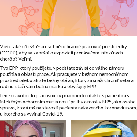
Viete, aké dôležité sú osobné ochranné pracovné prostriedky
(OOPP), aby sa zabránilo expozícii prenášačom infekčných
chorôb? Veľmi.
Typ EPP, ktorý použijete, v podstate závisí od vášho zámeru
použitia a oblasti práce. Ak pracujete v bežnom nemocničnom
prostredí alebo ak ste bežný občan, ktorý sa snaží chrániť seba a
rodinu, stačí vám bežná maska a obyčajný EPP.
Len zdravotnícki pracovníci v priamom kontakte s pacientmi s
infekčným ochorením musia nosiť prilby a masky N95, ako osoba
vpravo, ktorá má na starosti pacienta nakazeného koronavírusom,
u ktorého sa vyvinul Covid-19.