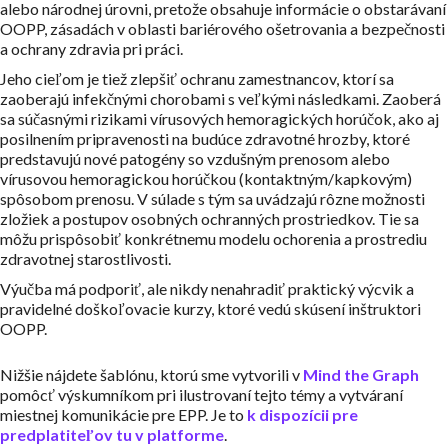
alebo národnej úrovni, pretože obsahuje informácie o obstarávaní
OOPP, zásadách v oblasti bariérového ošetrovania a bezpečnosti
a ochrany zdravia pri práci.
Jeho cieľom je tiež zlepšiť ochranu zamestnancov, ktorí sa
zaoberajú infekčnými chorobami s veľkými následkami. Zaoberá
sa súčasnými rizikami vírusových hemoragických horúčok, ako aj
posilnením pripravenosti na budúce zdravotné hrozby, ktoré
predstavujú nové patogény so vzdušným prenosom alebo
vírusovou hemoragickou horúčkou (kontaktným/kapkovým)
spôsobom prenosu. V súlade s tým sa uvádzajú rôzne možnosti
zložiek a postupov osobných ochranných prostriedkov. Tie sa
môžu prispôsobiť konkrétnemu modelu ochorenia a prostrediu
zdravotnej starostlivosti.
Výučba má podporiť, ale nikdy nenahradiť praktický výcvik a
pravidelné doškoľovacie kurzy, ktoré vedú skúsení inštruktori
OOPP.
Nižšie nájdete šablónu, ktorú sme vytvorili v
Mind the Graph
pomôcť výskumníkom pri ilustrovaní tejto témy a vytváraní
miestnej komunikácie pre EPP. Je to
k dispozícii pre
predplatiteľov tu v platforme
.