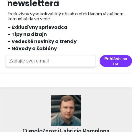
newslettera
Exkluzívny vysokokvalitný obsah o efektívnom vizuálnom
komunikácia vo vede.
- Exkluzívny sprievodca
- Tipy na dizajn
- Vedecké novinky a trendy
- Návody a šablóny
Prihlásiť sa
na
O spoločnosti Fabricio Pamplona