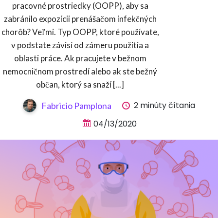
pracovné prostriedky (OOPP), aby sa
zabránilo expozícii prenášačom infekčných
chorôb? Veľmi. Typ OOPP, ktoré používate,
v podstate závisí od zámeru použitia a
oblasti práce. Ak pracujete v bežnom
nemocničnom prostredí alebo ak ste bežný
občan, ktorý sa snaží [...]
2 minúty čítania
Fabricio Pamplona
04/13/2020