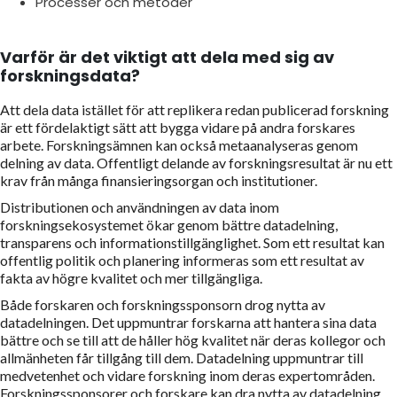
Processer och metoder
Varför är det viktigt att dela med sig av
forskningsdata?
Att dela data istället för att replikera redan publicerad forskning
är ett fördelaktigt sätt att bygga vidare på andra forskares
arbete. Forskningsämnen kan också metaanalyseras genom
delning av data. Offentligt delande av forskningsresultat är nu ett
krav från många finansieringsorgan och institutioner.
Distributionen och användningen av data inom
forskningsekosystemet ökar genom bättre datadelning,
transparens och informationstillgänglighet. Som ett resultat kan
offentlig politik och planering informeras som ett resultat av
fakta av högre kvalitet och mer tillgängliga.
Både forskaren och forskningssponsorn drog nytta av
datadelningen. Det uppmuntrar forskarna att hantera sina data
bättre och se till att de håller hög kvalitet när deras kollegor och
allmänheten får tillgång till dem. Datadelning uppmuntrar till
medvetenhet och vidare forskning inom deras expertområden.
Forskningssponsorer och forskare kan dra nytta av datadelning