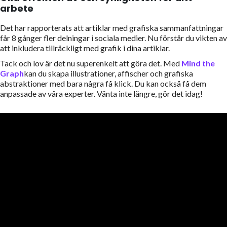
arbete
Det har rapporterats att artiklar med grafiska sammanfattningar
får 8 gånger fler delningar i sociala medier. Nu förstår du vikten av
att inkludera tillräckligt med grafik i dina artiklar.
Tack och lov är det nu superenkelt att göra det. Med
Mind the
Graph
kan du skapa illustrationer, affischer och grafiska
abstraktioner med bara några få klick. Du kan också få dem
anpassade av våra experter. Vänta inte längre, gör det idag!