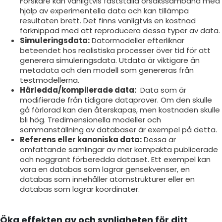
Forskare kan vanligtvis fastställa orsakssamband med
hjälp av experimentella data och kan tillämpa
resultaten brett. Det finns vanligtvis en kostnad
förknippad med att reproducera dessa typer av data.
Simuleringsdata:
Datormodeller efterliknar
beteendet hos realistiska processer över tid för att
generera simuleringsdata. Utdata är viktigare än
metadata och den modell som genereras från
testmodellerna.
Härledda/kompilerade data:
Data som är
modifierade från tidigare dataprover. Om den skulle
gå förlorad kan den återskapas, men kostnaden skulle
bli hög. Tredimensionella modeller och
sammanställning av databaser är exempel på detta.
Referens eller kanoniska data:
Dessa är
omfattande samlingar av mer kompakta publicerade
och noggrant förberedda dataset. Ett exempel kan
vara en databas som lagrar gensekvenser, en
databas som innehåller atomstrukturer eller en
databas som lagrar koordinater.
Öka effekten av och synligheten för ditt