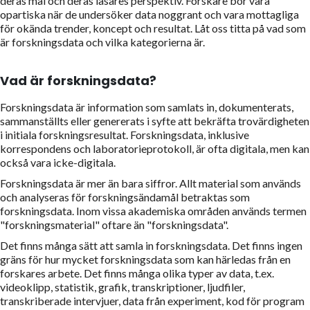
deras mål och deras läsares perspektiv. Forskare bör vara
opartiska när de undersöker data noggrant och vara mottagliga
för okända trender, koncept och resultat. Låt oss titta på vad som
är forskningsdata och vilka kategorierna är.
Vad är forskningsdata?
Forskningsdata är information som samlats in, dokumenterats,
sammanställts eller genererats i syfte att bekräfta trovärdigheten
i initiala forskningsresultat. Forskningsdata, inklusive
korrespondens och laboratorieprotokoll, är ofta digitala, men kan
också vara icke-digitala.
Forskningsdata är mer än bara siffror. Allt material som används
och analyseras för forskningsändamål betraktas som
forskningsdata. Inom vissa akademiska områden används termen
"forskningsmaterial" oftare än "forskningsdata".
Det finns många sätt att samla in forskningsdata. Det finns ingen
gräns för hur mycket forskningsdata som kan härledas från en
forskares arbete. Det finns många olika typer av data, t.ex.
videoklipp, statistik, grafik, transkriptioner, ljudfiler,
transkriberade intervjuer, data från experiment, kod för program