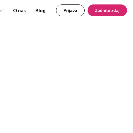
ri
O nas
Blog
Prijava
Začnite zdaj