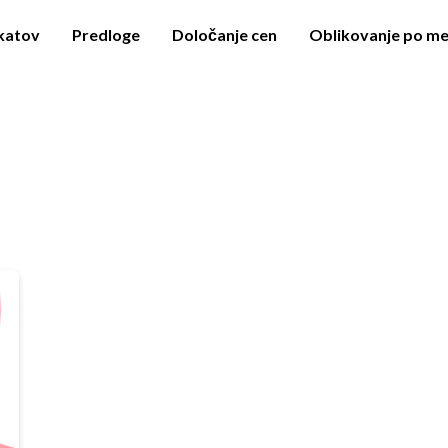
akatov
Predloge
Določanje cen
Oblikovanje po me