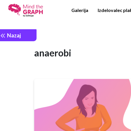
Galerija
Izdelovalec pl
Nazaj
anaerobi