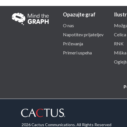
Opazujte graf
Ilustr
O nas
Možga
Napotitev prijateljev
Celica
Pričevanja
RNK
Primeri uspeha
Miška
Oglejte
P
2026 Cactus Communications. All Rights Reserved