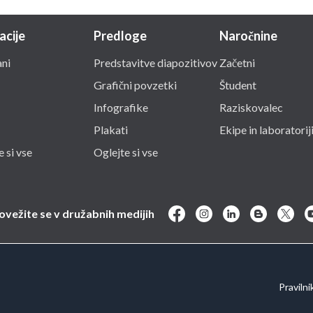
acije
Predloge
Naročnine
ni
Predstavitve diapozitivov
Začetni
Grafični povzetki
Študent
Infografike
Raziskovalec
Plakati
Ekipe in laboratorij
 si vse
Oglejte si vse
ovežite se v družabnih medijih
Pravilni