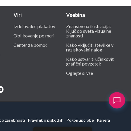
Viri
Vsebina
Izdelovalec plakatov
Znanstvena ilustracija:
Ključ do sveta vizualne
Oblikovanje po meri
znanosti
Center za pomoč
Kako vključiti številke v
raziskovalni nalogi
i
Kako ustvariti učinkovit
grafični povzetek
Oglejte si vse
k o zasebnosti
Pravilnik o piškotkih
Pogoji uporabe
Kariera