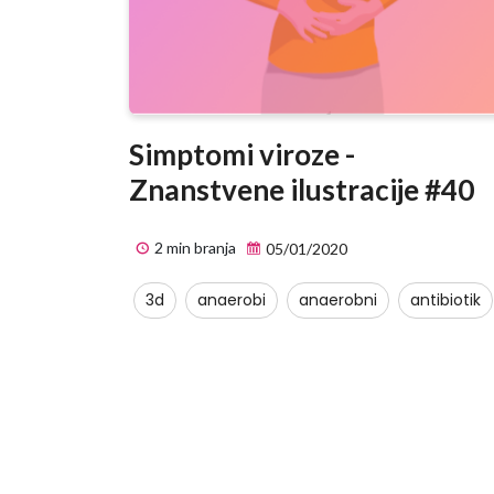
Simptomi viroze -
Znanstvene ilustracije #40
2 min branja
05/01/2020
3d
anaerobi
anaerobni
antibiotik