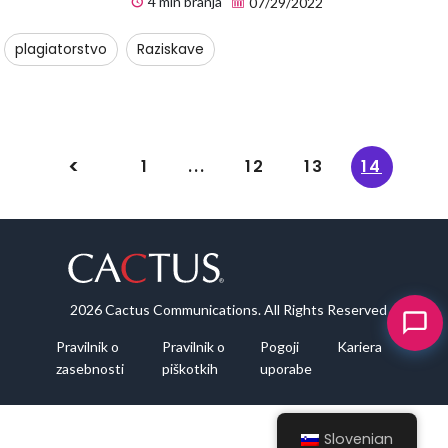
4 min branja
07/29/2022
plagiatorstvo
Raziskave
1
...
12
13
14
2026 Cactus Communications. All Rights Reserved
Pravilnik o
Pravilnik o
Pogoji
Kariera
zasebnosti
piškotkih
uporabe
Slovenian