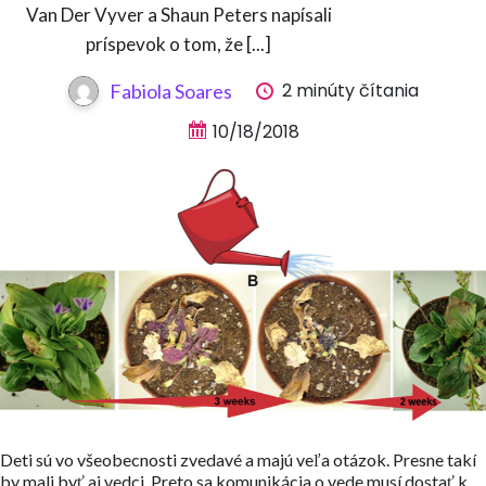
Van Der Vyver a Shaun Peters napísali
príspevok o tom, že [...]
2 minúty čítania
Fabiola Soares
10/18/2018
Deti sú vo všeobecnosti zvedavé a majú veľa otázok. Presne takí
by mali byť aj vedci. Preto sa komunikácia o vede musí dostať k