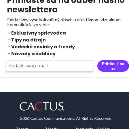
Prihláste sa na odber nášho
newslettera
Exkluzívny vysokokvalitný obsah o efektívnom vizuálnom
komunikácia vo vede.
- Exkluzívny sprievodca
- Tipy na dizajn
- Vedecké novinky a trendy
- Návody a šablóny
Prihlásiť sa
na
2026 Cactus Communications. All Rights Reserved
Zásady
Zásady
Podmienky
Kariéra