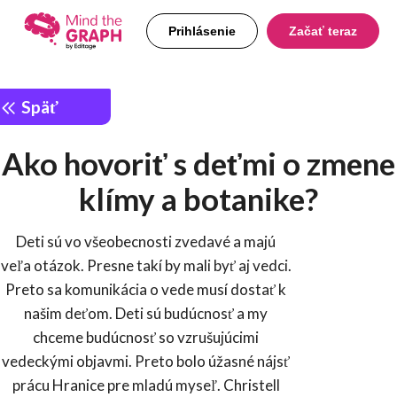
Prihlásenie
Začať teraz
Späť
Ako hovoriť s deťmi o zmene
klímy a botanike?
Deti sú vo všeobecnosti zvedavé a majú
veľa otázok. Presne takí by mali byť aj vedci.
Preto sa komunikácia o vede musí dostať k
našim deťom. Deti sú budúcnosť a my
chceme budúcnosť so vzrušujúcimi
vedeckými objavmi. Preto bolo úžasné nájsť
prácu Hranice pre mladú myseľ. Christell