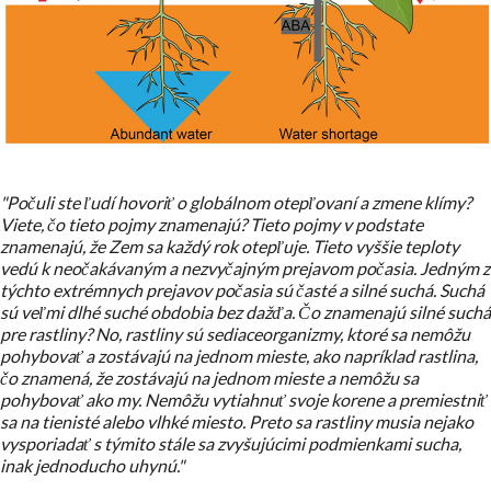
"Počuli ste ľudí hovoriť o globálnom otepľovaní a zmene klímy?
Viete, čo tieto pojmy znamenajú? Tieto pojmy v podstate
znamenajú, že Zem sa každý rok otepľuje. Tieto vyššie teploty
vedú k neočakávaným a nezvyčajným prejavom počasia. Jedným z
týchto extrémnych prejavov počasia sú časté a silné suchá. Suchá
sú veľmi dlhé suché obdobia bez dažďa. Čo znamenajú silné suchá
pre rastliny? No, rastliny sú sediaceorganizmy, ktoré sa nemôžu
pohybovať a zostávajú na jednom mieste, ako napríklad rastlina,
čo znamená, že zostávajú na jednom mieste a nemôžu sa
pohybovať ako my. Nemôžu vytiahnuť svoje korene a premiestniť
sa na tienisté alebo vlhké miesto. Preto sa rastliny musia nejako
vysporiadať s týmito stále sa zvyšujúcimi podmienkami sucha,
inak jednoducho uhynú."