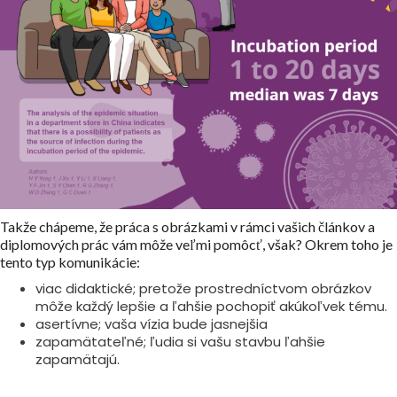
Takže chápeme, že práca s obrázkami v rámci vašich článkov a
diplomových prác vám môže veľmi pomôcť, však? Okrem toho je
tento typ komunikácie:
viac didaktické; pretože prostredníctvom obrázkov
môže každý lepšie a ľahšie pochopiť akúkoľvek tému.
asertívne; vaša vízia bude jasnejšia
zapamätateľné; ľudia si vašu stavbu ľahšie
zapamätajú.