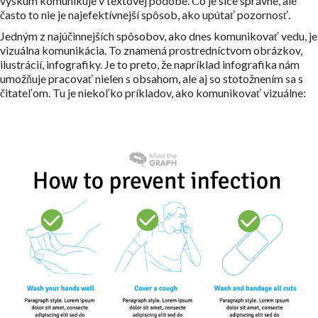
výskum komunikuje v textovej podobe. Čo je síce správne, ale
často to nie je najefektívnejší spôsob, ako upútať pozornosť.
Jedným z najúčinnejších spôsobov, ako dnes komunikovať vedu, je
vizuálna komunikácia. To znamená prostredníctvom obrázkov,
ilustrácií, infografiky. Je to preto, že napríklad infografika nám
umožňuje pracovať nielen s obsahom, ale aj so stotožnením sa s
čitateľom. Tu je niekoľko príkladov, ako komunikovať vizuálne: