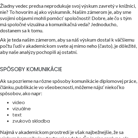
Žiadny vedec predsa neprodukuje svoj výskum zavretý v knižnici,
nie? To hovorím aj ako výskumník. Naším zámerom je, aby sme
svojimi objavmi mohli pomôcť spoločnosti! Dobre, ale čo s tým
má spoločné vizuálna a komunikačná veda? Jednoducho,
dostanem sa k tomu.
Ak je teda naším zámerom, aby sa náš výskum dostal k väčšiemu
počtu ľudí v akademickom svete aj mimo neho (často), je dôležité,
aby naše analýzy pochopili aj ostatní.
SPÔSOBY KOMUNIKÁCIE
Ak sa pozrieme na rôzne spôsoby komunikácie diplomovej práce,
článku, publikácie vo všeobecnosti, môžeme nájsť niekoľko
spôsobov, ako napr:
video
vizuálne
text
zvuková skladba
Najmä v akademickom prostredí je však najbežnejšie, že sa