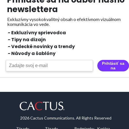
newslettera
Exkluzívny vysokokvalitný obsah o efektívnom vizuálnom
komunikácia vo vede.
- Exkluzívny sprievodca
- Tipy na dizajn
- Vedecké novinky a trendy
- Návody a šablóny
Prihlásiť sa
na
2026 Cactus Communications. All Rights Reserved
Zásady
Zásady
Podmienky
Kariéra