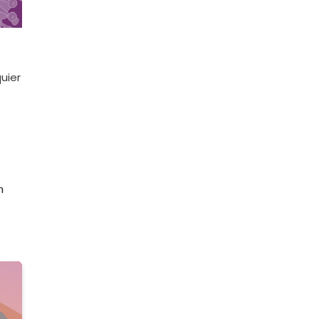
uier
n