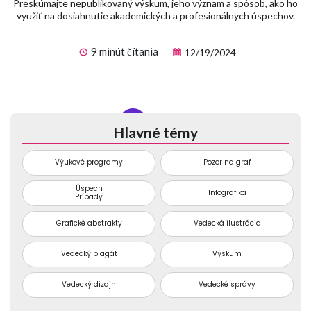
Preskúmajte nepublikovaný výskum, jeho význam a spôsob, ako ho
využiť na dosiahnutie akademických a profesionálnych úspechov.
9 minút čítania
12/19/2024
1
2
3
4
5
6
...
74
Hlavné témy
Výukové programy
Pozor na graf
Úspech
Infografika
Prípady
Grafické abstrakty
Vedecká ilustrácia
Vedecký plagát
Výskum
Vedecký dizajn
Vedecké správy