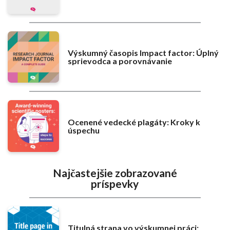
Výskumný časopis Impact factor: Úplný
sprievodca a porovnávanie
Ocenené vedecké plagáty: Kroky k
úspechu
Najčastejšie zobrazované
príspevky
Titulná strana vo výskumnej práci: