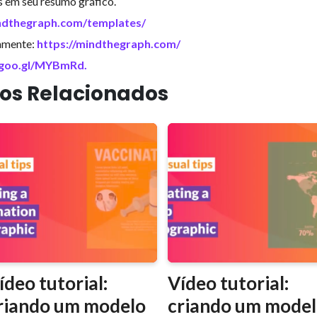
s em seu resumo gráfico.
indthegraph.com/templates/
tamente:
https://mindthegraph.com/
//goo.gl/MYBmRd
.
gos Relacionados
ídeo tutorial:
Vídeo tutorial:
riando um modelo
criando um mode