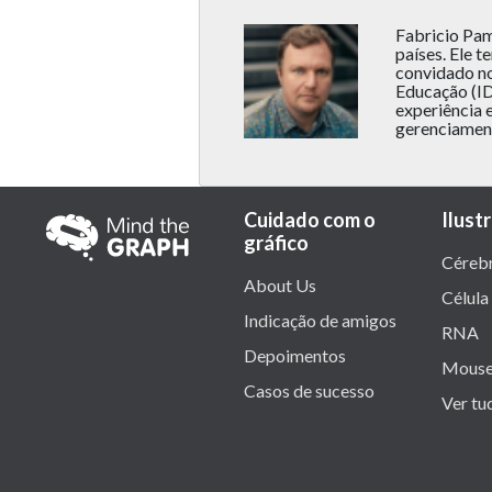
Fabricio Pam
países. Ele 
convidado no
Educação (ID
experiência 
gerenciament
Cuidado com o
Ilust
gráfico
Céreb
About Us
Célula
Indicação de amigos
RNA
Depoimentos
Mous
Casos de sucesso
Ver tu