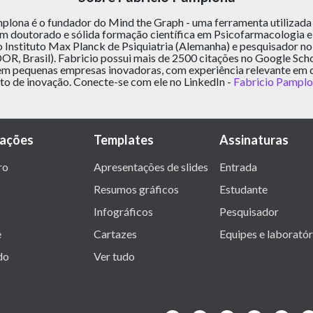
plona é o fundador do Mind the Graph - uma ferramenta utilizada
tem doutorado e sólida formação científica em Psicofarmacologia 
 Instituto Max Planck de Psiquiatria (Alemanha) e pesquisador no 
OR, Brasil). Fabricio possui mais de 2500 citações no Google Scho
em pequenas empresas inovadoras, com experiência relevante em 
o de inovação. Conecte-se com ele no LinkedIn -
Fabricio Pampl
rações
Templates
Assinaturas
ro
Apresentações de slides
Entrada
Resumos gráficos
Estudante
Infográficos
Pesquisador
e
Cartazes
Equipes e laboratór
do
Ver tudo