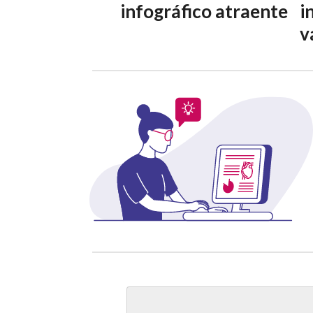
infográfico atraente
i
v