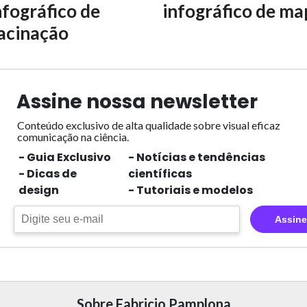
nfográfico de
infográfico de ma
acinação
Assine nossa newsletter
Conteúdo exclusivo de alta qualidade sobre visual eficaz
comunicação na ciência.
- Guia Exclusivo
- Notícias e tendências
- Dicas de
científicas
design
- Tutoriais e modelos
Assine
Sobre Fabricio Pamplona