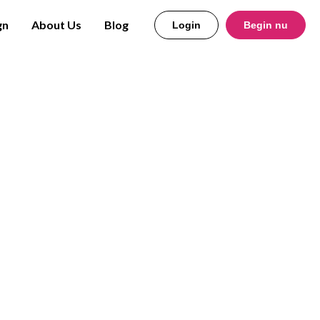
gn
About Us
Blog
Login
Begin nu