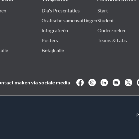
nen
Dia's Presentaties
Start
Grafische samenvattingen
Student
Infografieën
Onderzoeker
Posters
Teams & Labs
alle
Bekijk alle
ntact maken via sociale media
P