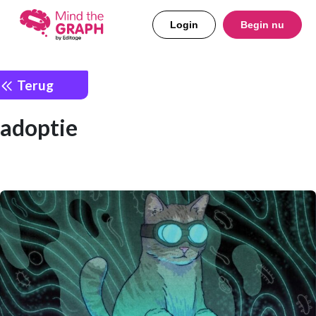
Login
Begin nu
Terug
adoptie