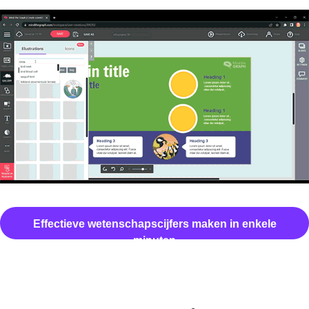
Effectieve wetenschapscijfers maken in enkele
minuten