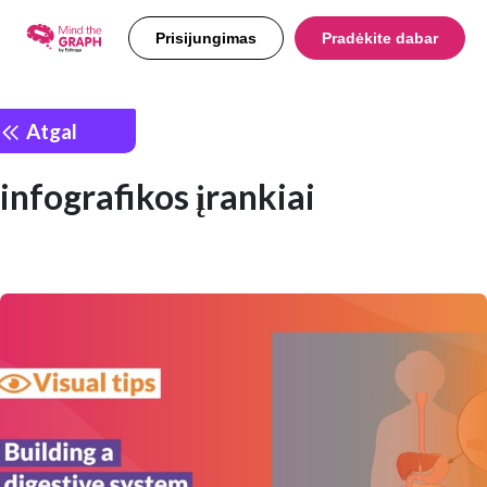
Prisijungimas
Pradėkite dabar
Atgal
infografikos įrankiai