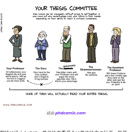
経由
phdcomic.com