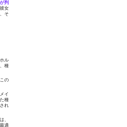
が判
彼女
、そ
物ホル
芽、種
。
。この
メイ
た種
され
らは、
を最適