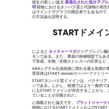
彼女の新しい論文
最適化された低分子プル
明
植物におけるタンパク質と代謝物の相互
はマインドザグラフの購読者でもあるので
の方法論を説明する。
STARTドメ
によると
ネイチャーマガジン
アブシジン酸
モンである。また、農薬の候補物質でもある。
子形成、生物・生物ストレスへの応答など
ABAシグナル伝達経路に関わる最も初期の事象
受容体はSTART-domainスーパーファミ
STARTタンパク質ドメインは、バクテリ
ンである。しかし、植物ではより一般的で
にもSTARTドメインが存在することから
ていることが示唆された。
に掲載された論文です。
プラントジャーナ
植物におけるSTARTドメインおよびSTA