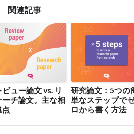
関連記事
ビュー論文 vs. リ
研究論文：5つの
サーチ論文。主な相
単なステップで
違点
ロから書く方法