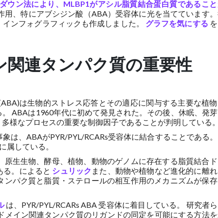
ダウン法により、MLBP1がアシル脂質結合蛋白質であること
作用、特にアブシジン酸（ABA）受容体に光を当てています。
、インフォグラフィックも作成しました。
グラフを気にする
を
イン関連タンパク質の重要性
(ABA)は生物的ストレス応答とその適応に関与する主要な植
 ABAは1960年代に初めて発見された。その後、休眠、発
、多様なプロセスの重要な制御因子であることが判明している
は、ABAがPYR/PYL/RCARs受容体に結合することである
リーに属している。
ア、原生生物、酵母、植物、動物のゲノムに存在する脂質結合ド
ある。によると
シュリック
また、動物や植物など進化的に離れ
、タンパク質と脂質・ステロールの相互作用のメカニズムが保存
ル
は、PYR/PYL/RCARs ABA 受容体に着目している。 研究者
RTドメイン関連タンパク質のリガンドの同定を可能にする方法