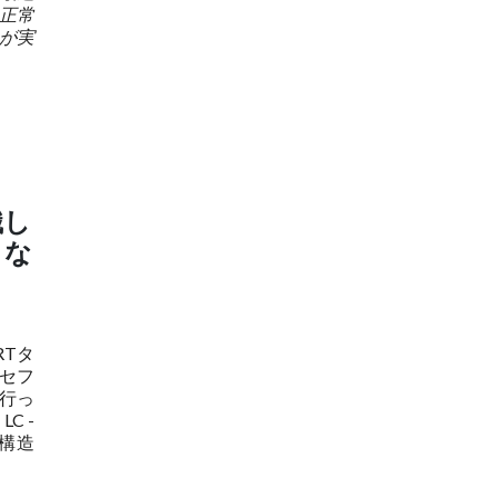
の正常
が実
識し
くな
RTタ
セフ
を行っ
C -
子構造