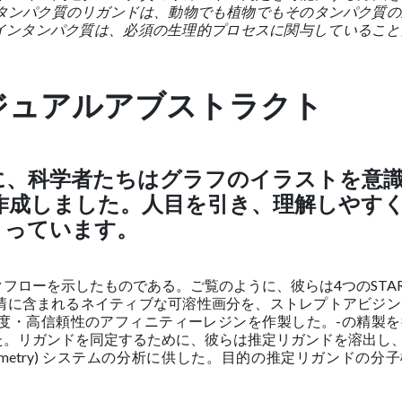
インタンパク質のリガンドは、動物でも植物でもそのタンパク質
メインタンパク質は、必須の生理的プロセスに関与していること
ジュアルアブストラクト
に、科学者たちはグラフのイラストを意
作成しました。人目を引き、理解しやす
っています。
フローを示したものである。ご覧のように、彼らは4つのSTA
清に含まれるネイティブな可溶性画分を、ストレプトアビジン
度・高信頼性のアフィニティーレジンを作製した。
-の精製
。リガンドを同定するために、彼らは推定リガンドを溶出し、L
 mass spectrometry) システムの分析に供した。目的の推定リガンドの分