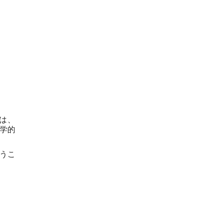
は、
学的
使うこ